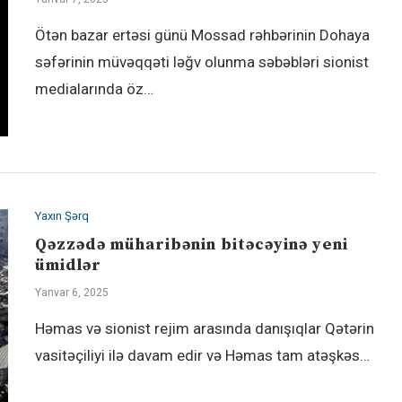
Ötən bazar ertəsi günü Mossad rəhbərinin Dohaya
səfərinin müvəqqəti ləğv olunma səbəbləri sionist
medialarında öz…
Yaxın Şərq
Qəzzədə müharibənin bitəcəyinə yeni
ümidlər
Yanvar 6, 2025
Həmas və sionist rejim arasında danışıqlar Qətərin
vasitəçiliyi ilə davam edir və Həmas tam atəşkəs…