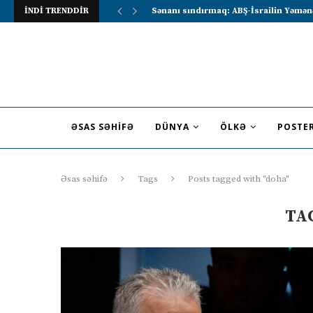
İNDİ TRENDDİR
Sənanı sındırmaq: ABŞ-İsrailin Yəmən
ƏSAS SƏHIFƏ
DÜNYA
ÖLKƏ
POSTE
Əsas səhifə
Tags
Posts tagged with "doha"
TA