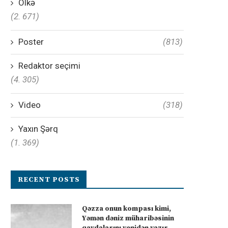
Ölkə
(2. 671)
Poster
(813)
Redaktor seçimi
(4. 305)
Video
(318)
Yaxın Şərq
(1. 369)
RECENT POSTS
Qəzza onun kompası kimi,
Yəmən dəniz müharibəsinin
qaydalarını yenidən yazır