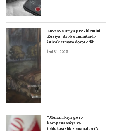
Lavrov Suriya prezidentini
Rusiya–Ərəb sammitində
iştirak etməyə dəvət edib
İyul 31, 2025
“Müharibəyə görə
kompensasiya və
təhlükəsizlik zəmanətləri”: