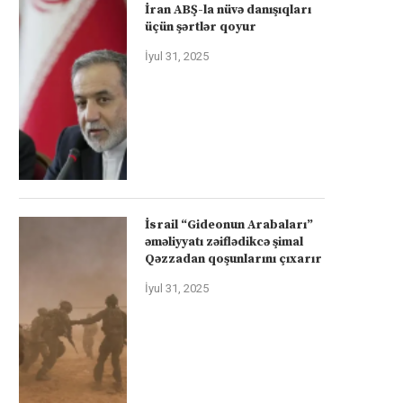
İran ABŞ-la nüvə danışıqları
üçün şərtlər qoyur
İyul 31, 2025
İsrail “Gideonun Arabaları”
əməliyyatı zəiflədikcə şimal
Qəzzadan qoşunlarını çıxarır
İyul 31, 2025