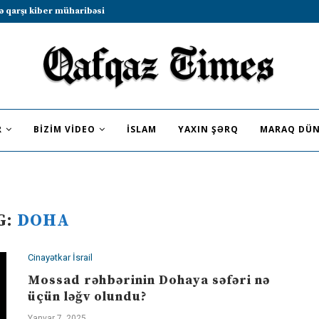
ə qarşı kiber müharibəsi
R
BIZIM VIDEO
İSLAM
YAXIN ŞƏRQ
MARAQ DÜN
G:
DOHA
Cinayətkar İsrail
Mossad rəhbərinin Dohaya səfəri nə
üçün ləğv olundu?
Yanvar 7, 2025