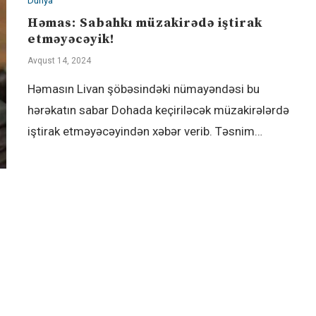
Dünya
Həmas: Sabahkı müzakirədə iştirak
etməyəcəyik!
Avqust 14, 2024
Həmasın Livan şöbəsindəki nümayəndəsi bu
hərəkatın sabar Dohada keçiriləcək müzakirələrdə
iştirak etməyəcəyindən xəbər verib. Təsnim…