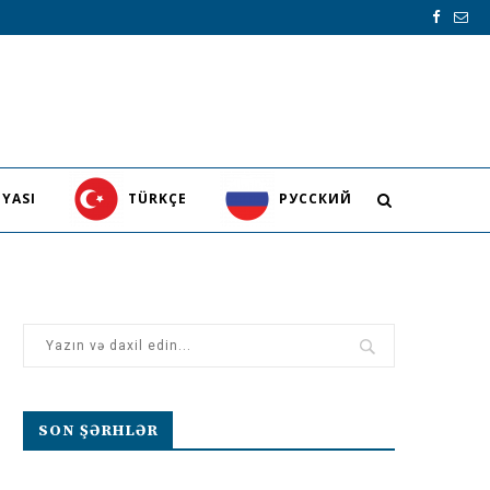
YASI
TÜRKÇE
PУССКИЙ
SON ŞƏRHLƏR