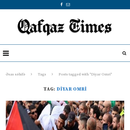
Əsas səhifə
Tags
Posts tagged with "Diyar Omri"
TAG:
DIYAR OMRI