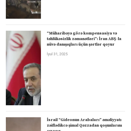
“Müharibəyə görə kompensasiya və
təhlükəsizlik zəmanətləri”: İran ABŞ-la
nüvə danışıqları üçün şərtlər qoyur
İyul 31, 2025
İsrail “Gideonun Arabaları” əməliyyatı
zəiflədikcə şimal Qəzzadan qoşunlarını
çıxarır