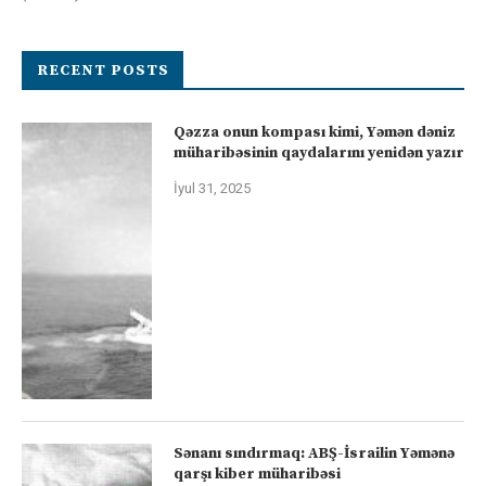
RECENT POSTS
Qəzza onun kompası kimi, Yəmən dəniz
müharibəsinin qaydalarını yenidən yazır
İyul 31, 2025
Sənanı sındırmaq: ABŞ-İsrailin Yəmənə
qarşı kiber müharibəsi