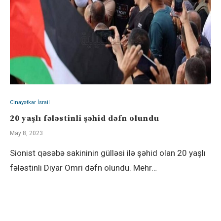
Cinayətkar İsrail
20 yaşlı fələstinli şəhid dəfn olundu
May 8, 2023
Sionist qəsəbə sakininin gülləsi ilə şəhid olan 20 yaşlı
fələstinli Diyar Omri dəfn olundu. Mehr…