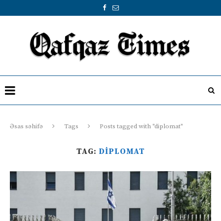
Əsas səhifə
Tags
Posts tagged with "diplomat"
TAG:
DIPLOMAT