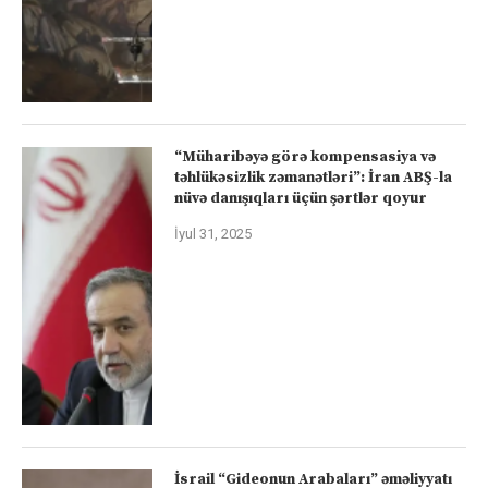
“Müharibəyə görə kompensasiya və
təhlükəsizlik zəmanətləri”: İran ABŞ-la
nüvə danışıqları üçün şərtlər qoyur
İyul 31, 2025
İsrail “Gideonun Arabaları” əməliyyatı