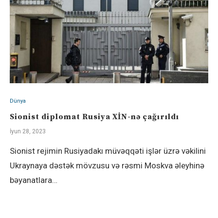
Dünya
Sionist diplomat Rusiya XİN-nə çağırıldı
İyun 28, 2023
Sionist rejimin Rusiyadakı müvəqqəti işlər üzrə vəkilini
Ukraynaya dəstək mövzusu və rəsmi Moskva əleyhinə
bəyanatlara…