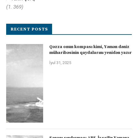
(1. 369)
RECENT POSTS
Qəzza onun kompası kimi, Yəmən dəniz
müharibəsinin qaydalarını yenidən yazır
İyul 31, 2025
Sənanı sındırmaq: ABŞ-İsrailin Yəmənə