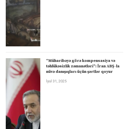
“Müharibəyə görə kompensasiya və
təhlükəsizlik zəmanətləri”: İran ABŞ-la
nüvə danışıqları üçün şərtlər qoyur
İyul 31, 2025