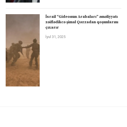
İsrail “Gideonun Arabaları” əməliyyatı
zəiflədikcə şimal Qəzzadan qoşunlarını
çıxarır
İyul 31, 2025