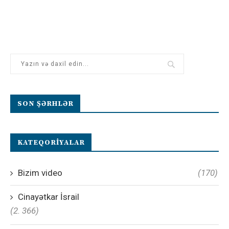
SON ŞƏRHLƏR
KATEQORIYALAR
Bizim video
(170)
Cinayətkar İsrail
(2. 366)