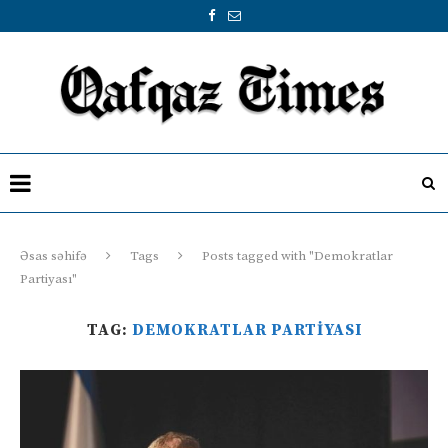
Əsas səhifə
Tags
Posts tagged with "Demokratlar
Partiyası"
TAG:
DEMOKRATLAR PARTIYASI