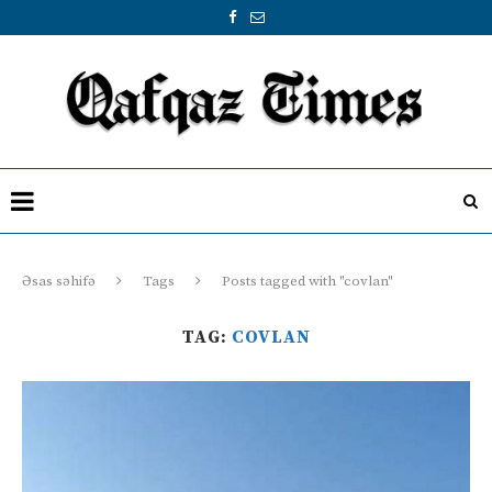
Əsas səhifə
Tags
Posts tagged with "covlan"
TAG:
COVLAN