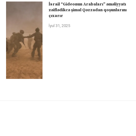
İsrail “Gideonun Arabaları” əməliyyatı
zəiflədikcə şimal Qəzzadan qoşunlarını
çıxarır
İyul 31, 2025