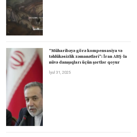
“Müharibəyə görə kompensasiya və
təhlükəsizlik zəmanətləri”: İran ABŞ-la
nüvə danışıqları üçün şərtlər qoyur
İyul 31, 2025