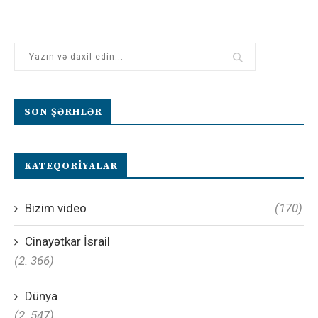
SON ŞƏRHLƏR
KATEQORIYALAR
Bizim video
(170)
Cinayətkar İsrail
(2. 366)
Dünya
(2. 547)