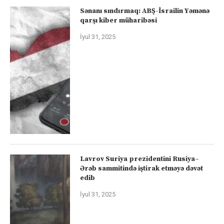
Sənanı sındırmaq: ABŞ-İsrailin Yəmənə
qarşı kiber müharibəsi
İyul 31, 2025
Lavrov Suriya prezidentini Rusiya–
Ərəb sammitində iştirak etməyə dəvət
edib
İyul 31, 2025