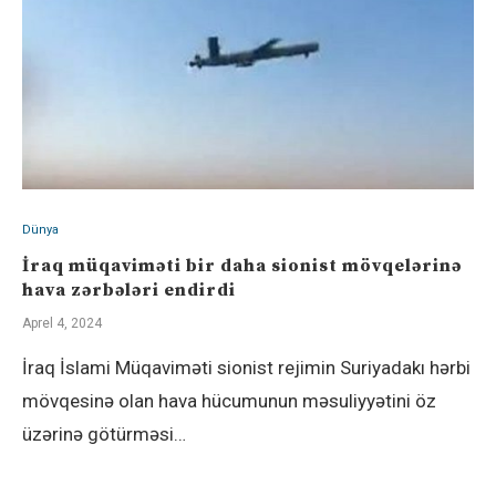
Dünya
İraq müqaviməti bir daha sionist mövqelərinə
hava zərbələri endirdi
Aprel 4, 2024
İraq İslami Müqaviməti sionist rejimin Suriyadakı hərbi
mövqesinə olan hava hücumunun məsuliyyətini öz
üzərinə götürməsi…