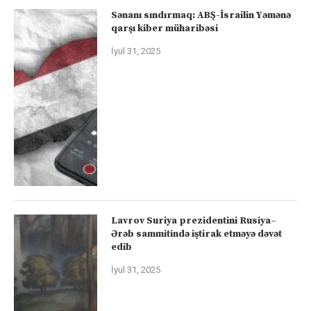
Sənanı sındırmaq: ABŞ-İsrailin Yəmənə
qarşı kiber müharibəsi
İyul 31, 2025
Lavrov Suriya prezidentini Rusiya–
Ərəb sammitində iştirak etməyə dəvət
edib
İyul 31, 2025