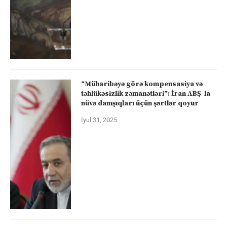
“Müharibəyə görə kompensasiya və
təhlükəsizlik zəmanətləri”: İran ABŞ-la
nüvə danışıqları üçün şərtlər qoyur
İyul 31, 2025