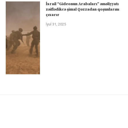
İsrail “Gideonun Arabaları” əməliyyatı
zəiflədikcə şimal Qəzzadan qoşunlarını
çıxarır
İyul 31, 2025