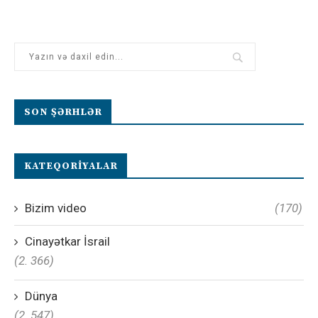
SON ŞƏRHLƏR
KATEQORIYALAR
Bizim video
(170)
Cinayətkar İsrail
(2. 366)
Dünya
(2. 547)