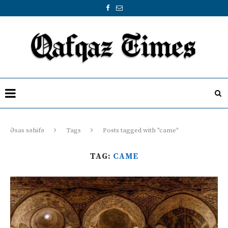
Əsas səhifə
Tags
Posts tagged with "came"
TAG:
CAME