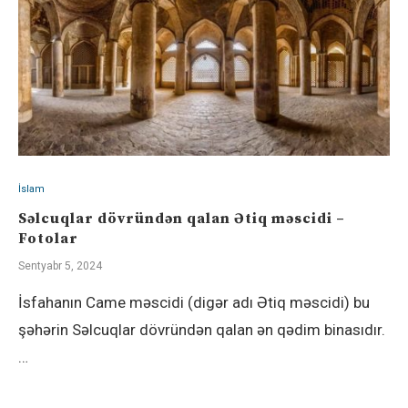
İslam
Səlcuqlar dövründən qalan Ətiq məscidi –
Fotolar
Sentyabr 5, 2024
İsfahanın Came məscidi (digər adı Ətiq məscidi) bu
şəhərin Səlcuqlar dövründən qalan ən qədim binasıdır.
…