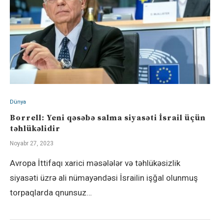
Dünya
Borrell: Yeni qəsəbə salma siyasəti İsrail üçün
təhlükəlidir
Noyabr 27, 2023
Avropa İttifaqı xarici məsələlər və təhlükəsizlik
siyasəti üzrə ali nümayəndəsi İsrailin işğal olunmuş
torpaqlarda qnunsuz…