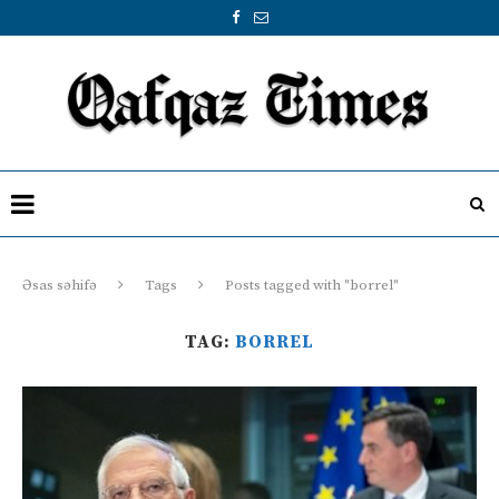
Əsas səhifə
Tags
Posts tagged with "borrel"
TAG:
BORREL