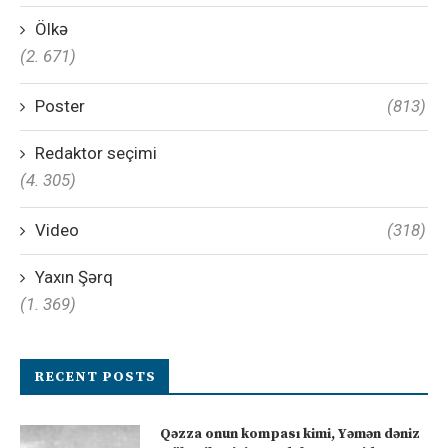
Ölkə
(2. 671)
Poster
(813)
Redaktor seçimi
(4. 305)
Video
(318)
Yaxın Şərq
(1. 369)
RECENT POSTS
Qəzza onun kompası kimi, Yəmən dəniz