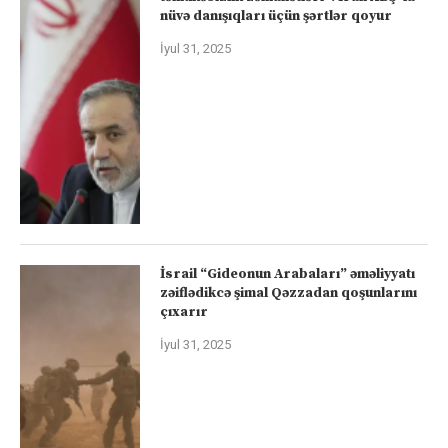
nüvə danışıqları üçün şərtlər qoyur
İyul 31, 2025
İsrail “Gideonun Arabaları” əməliyyatı
zəiflədikcə şimal Qəzzadan qoşunlarını
çıxarır
İyul 31, 2025