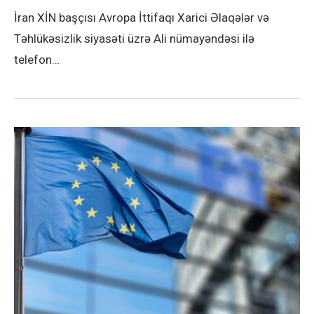
İran XİN başçısı Avropa İttifaqı Xarici Əlaqələr və
Təhlükəsizlik siyasəti üzrə Ali nümayəndəsi ilə
telefon…