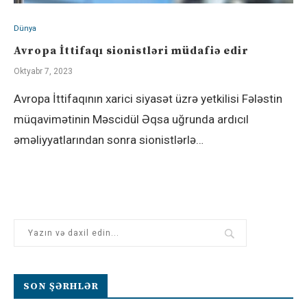
Dünya
Avropa İttifaqı sionistləri müdafiə edir
Oktyabr 7, 2023
Avropa İttifaqının xarici siyasət üzrə yetkilisi Fələstin
müqavimətinin Məscidül Əqsa uğrunda ardıcıl
əməliyyatlarından sonra sionistlərlə…
SON ŞƏRHLƏR