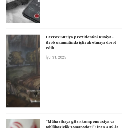
Lavrov Suriya prezidentini Rusiya–
Ərəb sammitində iştirak etməyə dəvət
edib
İyul 31, 2025
“Müharibəyə görə kompensasiya və
təhlükəsizlik zəmanətləri”: İran ABŞ-la