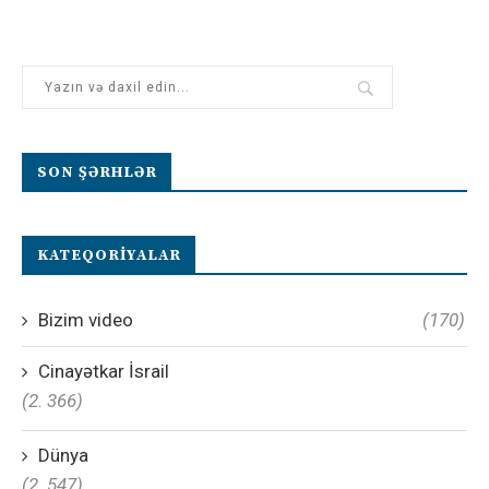
SON ŞƏRHLƏR
KATEQORIYALAR
Bizim video
(170)
Cinayətkar İsrail
(2. 366)
Dünya
(2. 547)