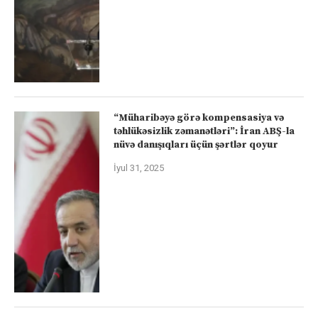
“Müharibəyə görə kompensasiya və
təhlükəsizlik zəmanətləri”: İran ABŞ-la
nüvə danışıqları üçün şərtlər qoyur
İyul 31, 2025