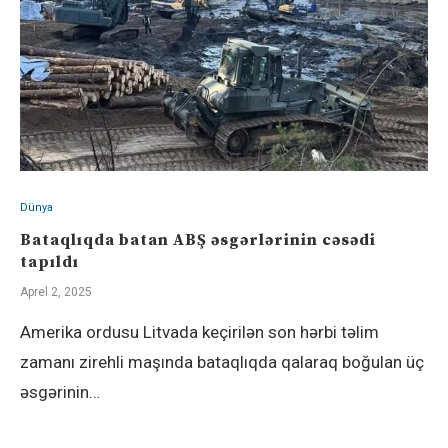
Dünya
Bataqlıqda batan ABŞ əsgərlərinin cəsədi
tapıldı
Aprel 2, 2025
Amerika ordusu Litvada keçirilən son hərbi təlim
zamanı zirehli maşında bataqlıqda qalaraq boğulan üç
əsgərinin…