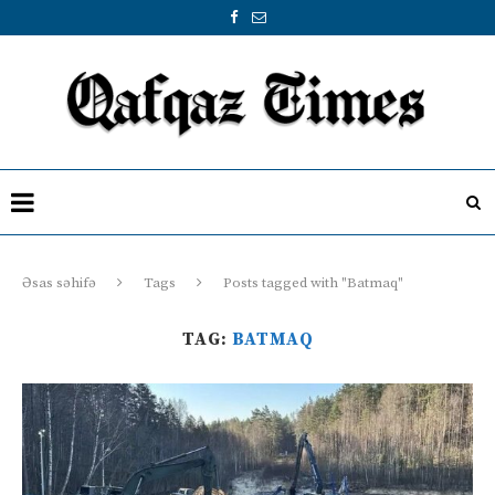
Əsas səhifə
Tags
Posts tagged with "Batmaq"
TAG:
BATMAQ