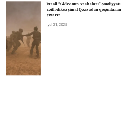
İsrail “Gideonun Arabaları” əməliyyatı
zəiflədikcə şimal Qəzzadan qoşunlarını
çıxarır
İyul 31, 2025