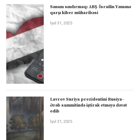
Sənanı sındırmaq: ABŞ-İsrailin Yəmənə
qarşı kiber müharibəsi
İyul 31, 2025
Lavrov Suriya prezidentini Rusiya–
Ərəb sammitində iştirak etməyə dəvət
edib
İyul 31, 2025