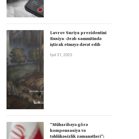
Lavrov Suriya prezidentini
Rusiya–Ərəb sammitində
iştirak etməyə dəvət edib
İyul 31, 2025
“Müharibəyə görə
kompensasiya və
təhlükəsizlik zəmanətləri”: