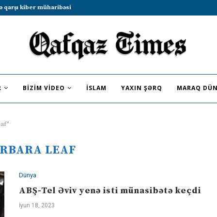
ə qarşı kiber müharibəsi
R
BIZIM VIDEO
İSLAM
YAXIN ŞƏRQ
MARAQ DÜN
eaf"
RBARA LEAF
Dünya
ABŞ-Tel Əviv yenə isti münasibətə keçdi
İyun 18, 2023