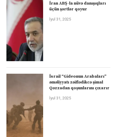
İran ABŞ-la nüvə danışıqları
üçün şərtlər qoyur
İyul 31, 2025
İsrail “Gideonun Arabaları”
əməliyyatı zəiflədikcə şimal
Qəzzadan qoşunlarını çıxarır
İyul 31, 2025