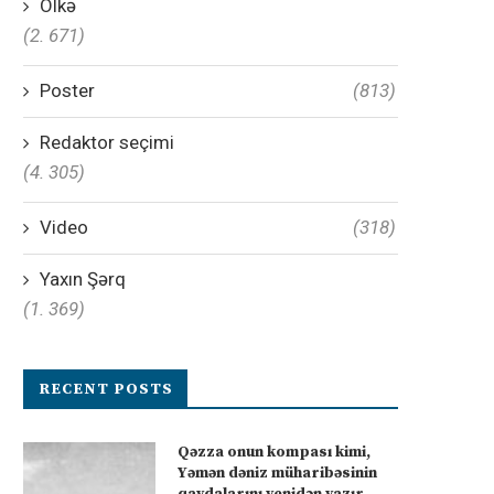
Ölkə
(2. 671)
Poster
(813)
Redaktor seçimi
(4. 305)
Video
(318)
Yaxın Şərq
(1. 369)
RECENT POSTS
Qəzza onun kompası kimi,
Yəmən dəniz müharibəsinin
qaydalarını yenidən yazır