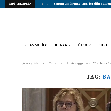
İNDİ TRENDDİR
Sənanı sındırmaq: ABŞ-İsrailin Yəmən
ƏSAS SƏHIFƏ
DÜNYA
ÖLKƏ
POSTE
Əsas səhifə
Tags
Posts tagged with "Barbara L
TAG:
BA