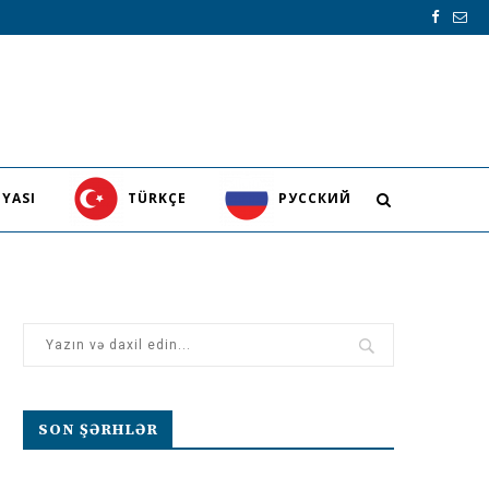
YASI
TÜRKÇE
PУССКИЙ
SON ŞƏRHLƏR