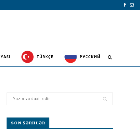
YASI
TÜRKÇE
PУССКИЙ
SON ŞƏRHLƏR