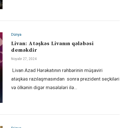
Dünya
Livan: Atəşkəs Livanın qələbəsi
deməkdir
Noyabr 27, 2024
Livan Azad Hərəkatının rəhbərinin müşaviri
atəşkəs razılaşmasından sonra prezident seçkiləri
və ölkənin digər məsələləri ilə…