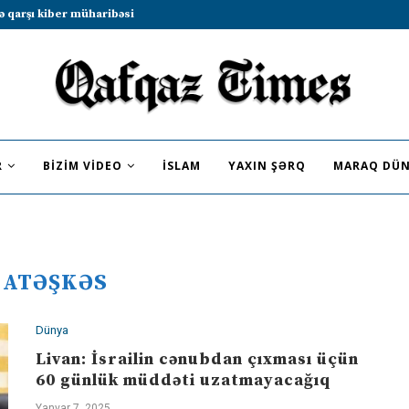
b sammitində iştirak etməyə dəvət...
R
BIZIM VIDEO
İSLAM
YAXIN ŞƏRQ
MARAQ DÜN
:
ATƏŞKƏS
Dünya
Livan: İsrailin cənubdan çıxması üçün
60 günlük müddəti uzatmayacağıq
Yanvar 7, 2025