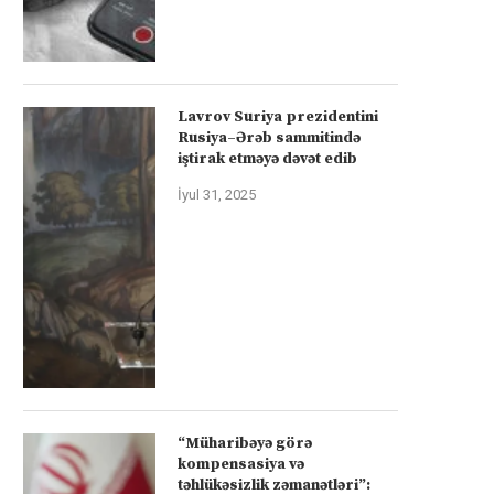
Lavrov Suriya prezidentini
Rusiya–Ərəb sammitində
iştirak etməyə dəvət edib
İyul 31, 2025
“Müharibəyə görə
kompensasiya və
təhlükəsizlik zəmanətləri”: