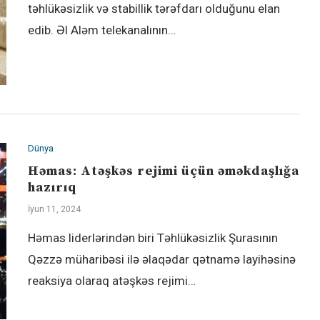
təhlükəsizlik və stabillik tərəfdarı olduğunu elan
edib. Əl Aləm telekanalının…
Dünya
Həmas: Atəşkəs rejimi üçün əməkdaşlığa
hazırıq
İyun 11, 2024
Həmas liderlərindən biri Təhlükəsizlik Şurasının
Qəzzə müharibəsi ilə əlaqədar qətnamə layihəsinə
reaksiya olaraq atəşkəs rejimi…