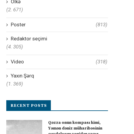
Ölkə
(2. 671)
Poster
(813)
Redaktor seçimi
(4. 305)
Video
(318)
Yaxın Şərq
(1. 369)
RECENT POSTS
Qəzza onun kompası kimi,
Yəmən dəniz müharibəsinin
qaydalarını yenidən yazır