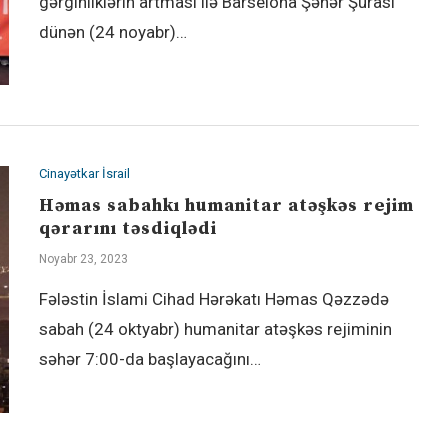
gərginliklərin artması ilə Barselona Şəhər Şurası
dünən (24 noyabr)…
Cinayətkar İsrail
Həmas sabahkı humanitar atəşkəs rejim
qərarını təsdiqlədi
Noyabr 23, 2023
Fələstin İslami Cihad Hərəkatı Həmas Qəzzədə
sabah (24 oktyabr) humanitar atəşkəs rejiminin
səhər 7:00-da başlayacağını…