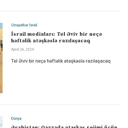
Cinayətkar İsrail
İsrail mediaları: Tel Əviv bir neçə
həftəlik atəşkəslə razılaşacaq
Aprel 26, 2024
Tel Əviv bir neçə həftəlik atəşkəslə razılaşacaq
Dünya
Ərəbistan: Qəzzədə atəşkəs rejimi üçün