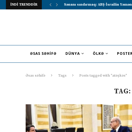
İNDİ TRENDDİR
Lavrov Suriya prezidentini Rusiya–Ərə
ƏSAS SƏHIFƏ
DÜNYA
ÖLKƏ
POSTE
Əsas səhifə
Tags
Posts tagged with "atəşkəs"
TAG