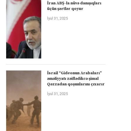
İran ABŞ-la nüvə danışıqları
üçün şərtlər qoyur
İyul 31, 2025
İsrail “Gideonun Arabaları”
əməliyyatı zəiflədikcə şimal
Qəzzadan qoşunlarını çıxarır
İyul 31, 2025