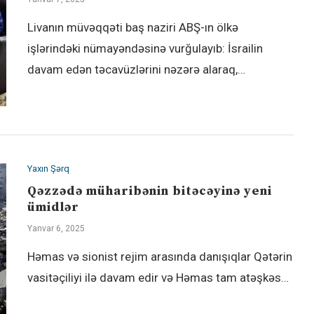
Livanın müvəqqəti baş naziri ABŞ-ın ölkə
işlərindəki nümayəndəsinə vurğulayıb: İsrailin
davam edən təcavüzlərini nəzərə alaraq,…
Yaxın Şərq
Qəzzədə müharibənin bitəcəyinə yeni
ümidlər
Yanvar 6, 2025
Həmas və sionist rejim arasında danışıqlar Qətərin
vasitəçiliyi ilə davam edir və Həmas tam atəşkəs…