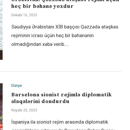
heç bir bəhanə yoxdur
Dekabr 16, 2023
Səudiyyə Ərəbistanı XİB başçısı Qəzzədə atəşkəs
rejiminin icrası üçün heç bir bəhanənin
olmadığından xəbə verib.…
Dünya
Barselona sionist rejimlə diplomatik
əlaqələrini dondurdu
Noyabr 25, 2023
İspaniya ilə sionist rejim arasında diplomatik