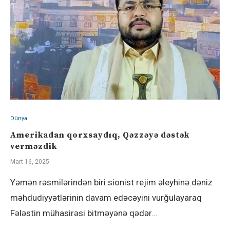
Dünya
Amerikadan qorxsaydıq, Qəzzəyə dəstək
verməzdik
Mart 16, 2025
Yəmən rəsmilərindən biri sionist rejim əleyhinə dəniz
məhdudiyyətlərinin davam edəcəyini vurğulayaraq
Fələstin mühasirəsi bitməyənə qədər…