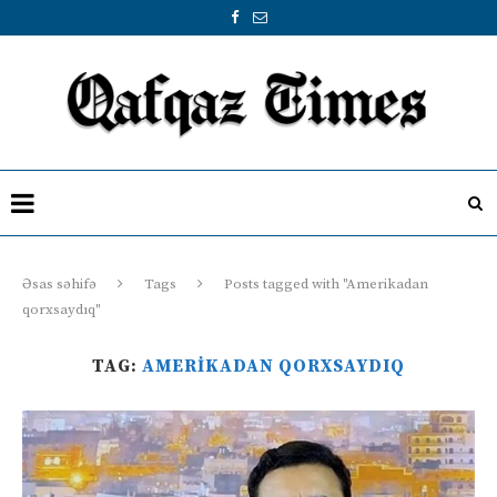
Əsas səhifə
Tags
Posts tagged with "Amerikadan
qorxsaydıq"
TAG:
AMERIKADAN QORXSAYDIQ