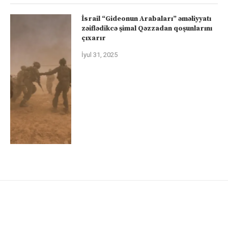
İsrail “Gideonun Arabaları” əməliyyatı
zəiflədikcə şimal Qəzzadan qoşunlarını
çıxarır
İyul 31, 2025