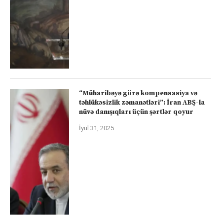
“Müharibəyə görə kompensasiya və
təhlükəsizlik zəmanətləri”: İran ABŞ-la
nüvə danışıqları üçün şərtlər qoyur
İyul 31, 2025