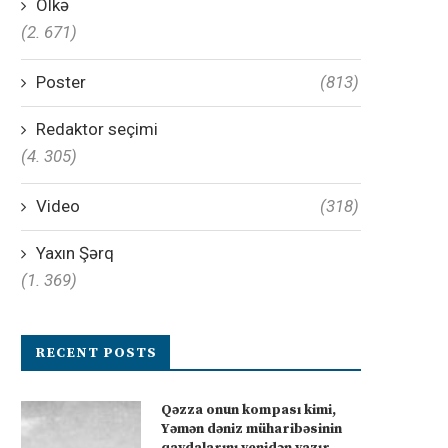
Ölkə
(2. 671)
Poster
(813)
Redaktor seçimi
(4. 305)
Video
(318)
Yaxın Şərq
(1. 369)
RECENT POSTS
Qəzza onun kompası kimi,
Yəmən dəniz müharibəsinin
qaydalarını yenidən yazır