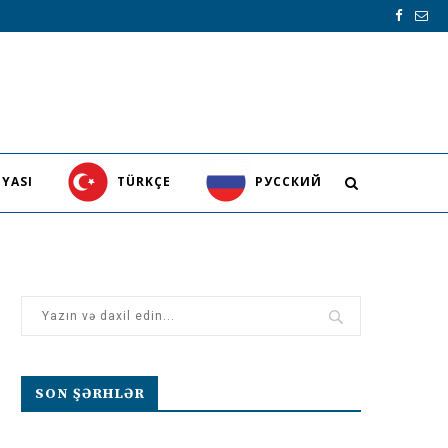
YASI
TÜRKÇE
PУССКИЙ
SON ŞƏRHLƏR