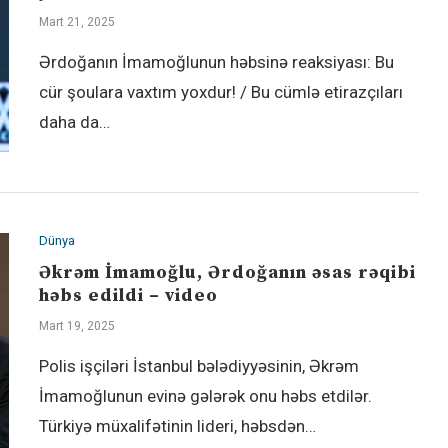
Mart 21, 2025
Ərdoğanın İmamoğlunun həbsinə reaksiyası: Bu
cür şoulara vaxtım yoxdur! / Bu cümlə etirazçıları
daha da…
Dünya
Əkrəm İmamoğlu, Ərdoğanın əsas rəqibi
həbs edildi – video
Mart 19, 2025
Polis işçiləri İstanbul bələdiyyəsinin, Əkrəm
İmamoğlunun evinə gələrək onu həbs etdilər.
Türkiyə müxalifətinin lideri, həbsdən…