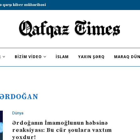
b sammitində iştirak etməyə dəvət...
R
BIZIM VIDEO
İSLAM
YAXIN ŞƏRQ
MARAQ DÜN
ƏRDOĞAN
Dünya
Ərdoğanın İmamoğlunun həbsinə
reaksiyası: Bu cür şoulara vaxtım
yoxdur!