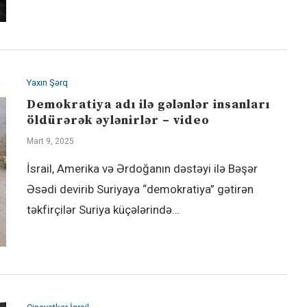
Yaxın Şərq
Demokratiya adı ilə gələnlər insanları
öldürərək əylənirlər – video
Mart 9, 2025
İsrail, Amerika və Ərdoğanın dəstəyi ilə Bəşər
Əsədi devirib Suriyaya “demokratiya” gətirən
təkfirçilər Suriya küçələrində…