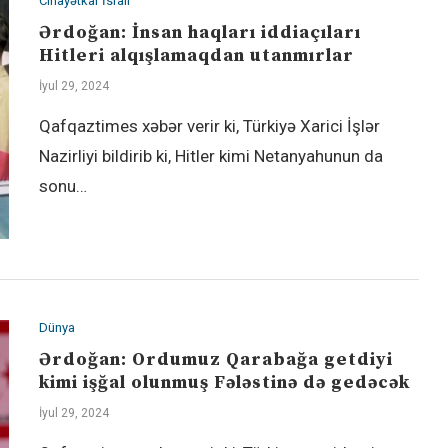
Cinayətkar İsrail
Ərdoğan: İnsan haqları iddiaçıları
Hitleri alqışlamaqdan utanmırlar
İyul 29, 2024
Qafqaztimes xəbər verir ki, Türkiyə Xarici İşlər
Nazirliyi bildirib ki, Hitler kimi Netanyahunun da
sonu…
Dünya
Ərdoğan: Ordumuz Qarabağa getdiyi
kimi işğal olunmuş Fələstinə də gedəcək
İyul 29, 2024