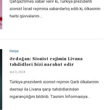
Qafqaztimes xəbər verir ki, Türkiyə prezidenti
sionist İsrail rejiminə xəbərdarlıq edib ki, ölkəsinin
hərbi qüvvələrini…
Dünya
Ərdoğan: Sionist rejimin Livana
təhdidləri bizi narahat edir
İyul 3, 2024
Türkiyə prezidenti sionist rejimin Qərb ölkələrinin
dəstəyi ilə Livana qarşı təhdidlərindən
nigarançılığını bildirib. Təsnim İnformasiya…