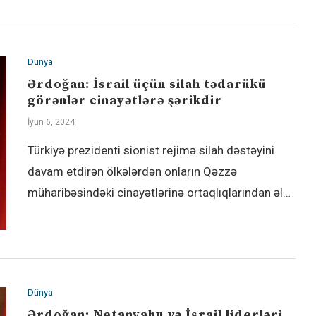
Dünya
Ərdoğan: İsrail üçün silah tədarükü
görənlər cinayətlərə şərikdir
İyun 6, 2024
Türkiyə prezidenti sionist rejimə silah dəstəyini
davam etdirən ölkələrdən onların Qəzzə
müharibəsindəki cinayətlərinə ortaqlıqlarından əl…
Dünya
Ərdoğan: Netanyahu və İsrail liderləri