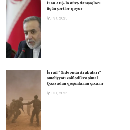
İran ABŞ-la nüvə danışıqları
üçün şərtlər qoyur
İyul 31, 2025
İsrail “Gideonun Arabaları”
əməliyyatı zəiflədikcə şimal
Qəzzadan qoşunlarını çıxarır
İyul 31, 2025