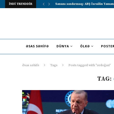
İNDİ TRENDDİR
Lavrov Suriya prezidentini Rusiya–Ərə
ƏSAS SƏHIFƏ
DÜNYA
ÖLKƏ
POSTE
Əsas səhifə
Tags
Posts tagged with "ərdoğan"
TAG: