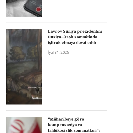
Lavrov Suriya prezidentini
Rusiya–Ərəb sammitində
iştirak etməyə dəvət edib
İyul 31, 2025
“Müharibəyə görə
kompensasiya və
təhlükəsizlik zəmanətləri”: