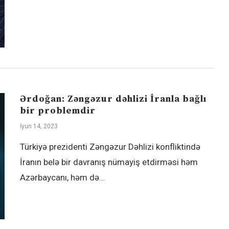
Ərdoğan: Zəngəzur dəhlizi İranla bağlı
bir problemdir
İyun 14, 2023
Türkiyə prezidenti Zəngəzur Dəhlizi konfliktində
İranın belə bir davranış nümayiş etdirməsi həm
Azərbaycanı, həm də…