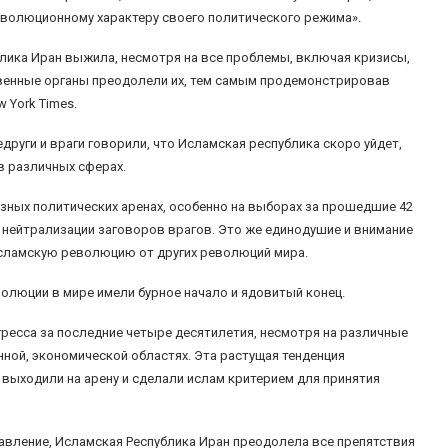
волюционному характеру своего политического режима».
лика Иран выжила, несмотря на все проблемы, включая кризисы,
твенные органы преодолели их, тем самым продемонстрировав
 York Times.
едруги и враги говорили, что Исламская республика скоро уйдет,
 в различных сферах.
зных политических аренах, особенно на выборах за прошедшие 42
нейтрализации заговоров врагов. Это же единодушие и внимание
Исламскую революцию от других революций мира.
люции в мире имели бурное начало и ядовитый конец.
ресса за последние четыре десятилетия, несмотря на различные
ной, экономической областях. Эта растущая тенденция
 выходили на арену и сделали ислам критерием для принятия
давление, Исламская Республика Иран преодолела все препятствия