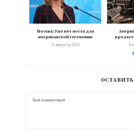
дожгли
Москва: Уже нет места для
Амери
флаг
американской гегемонии
продает
12 августа, 2022
9 
ОСТАВИТ