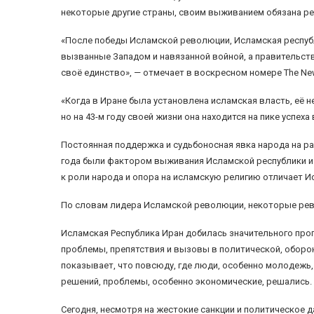
некоторые другие страны, своим выживанием обязана ре
«После победы Исламской революции, Исламская респуб
вызванные Западом и навязанной войной, а правительс
своё единство», — отмечает в воскресном номере The New
«Когда в Иране была установлена исламская власть, её н
но на 43-м году своей жизни она находится на пике успеха
Постоянная поддержка и судьбоносная явка народа на ра
года были фактором выживания Исламской республики и 
к роли народа и опора на исламскую религию отличает 
По словам лидера Исламской революции, некоторые рево
Исламская Республика Иран добилась значительного прог
проблемы, препятствия и вызовы в политической, оборон
показывает, что повсюду, где люди, особенно молодежь,
решений, проблемы, особенно экономические, решались.
Сегодня, несмотря на жестокие санкции и политическое 