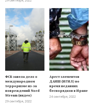
29 сентября, 2022
В МИД России заявили о
Лавров опроверг сообщен
озможном наплыве беженцев...
планах создать военный сою
8 сентября, 2021
6 апреля, 2021
ФСБ завела дело о
Арест элементов
международном
ДАИШ (ИГИЛ) во
терроризме из-за
время недавних
повреждений Nord
беспорядков в Иране
Stream (видео)
24 сентября, 2022
29 сентября, 2022