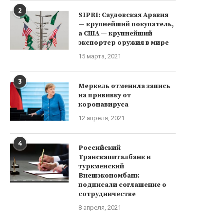
2
SIPRI: Саудовская Аравия
— крупнейший покупатель,
а США — крупнейший
экспортер оружия в мире
15 марта, 2021
3
Меркель отменила запись
на прививку от
коронавируса
12 апреля, 2021
4
Российский
Транскапиталбанк и
туркменский
Внешэкономбанк
подписали соглашение о
сотрудничестве
8 апреля, 2021