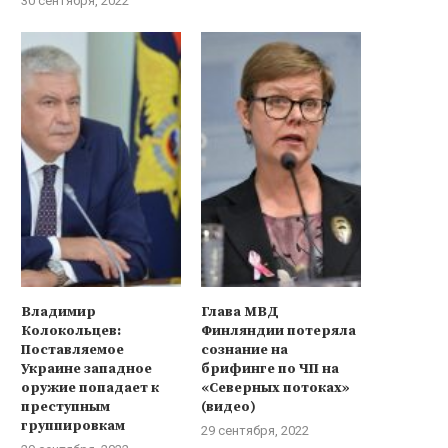
30 сентября, 2022
Владимир
Глава МВД
Колокольцев:
Финляндии потеряла
Поставляемое
сознание на
Украине западное
брифинге по ЧП на
оружие попадает к
«Северных потоках»
преступным
(видео)
группировкам
29 сентября, 2022