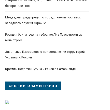
Лавров: Битва Запада против российской экономики
беспрецедентна
Медведев предупредил о продолжении поставок
западного оружия Украине
Реакция британцев на избрание Лиз Трасс премьер-
министром
Заявление Евросоюза о присоединении территорий
Украины к России
Кремль: Встреча Путина и Раиси в Самарканде
СВЕЖИЕ КОММЕНТАРИИ