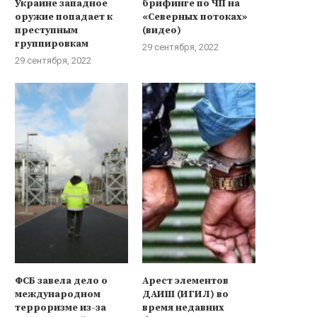
Украине западное
брифинге по ЧП на
оружие попадает к
«Северных потоках»
преступным
(видео)
группировкам
29 сентября, 2022
29 сентября, 2022
ФСБ завела дело о
Арест элементов
международном
ДАИШ (ИГИЛ) во
терроризме из-за
время недавних