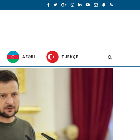
AZƏRI
TÜRKÇE