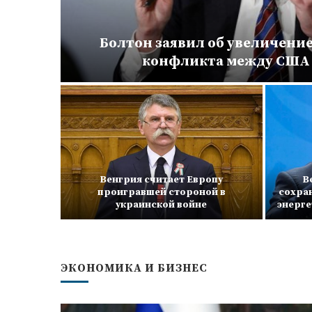
тавок
Болтон заявил об увеличение
конфликта между США 
Венгрия считает Европу
В
одверг
проигравшей стороной в
сохра
ию
украинской войне
энерге
ЭКОНОМИКА И БИЗНЕС