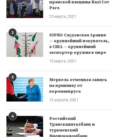
иранской вакцины Razi Cov
Pars
25 марта, 2021
2
SIPRI: Саудовская Аравия
— крупнейший покупатель,
а США — крупнейший
экспортер оружия в мире
15 марта, 2021
3
Меркель отменила запись
на прививку от
коронавируса
12 апреля, 2021
4
Российский
Транскапиталбанк и
туркменский
Внешэкономбанк