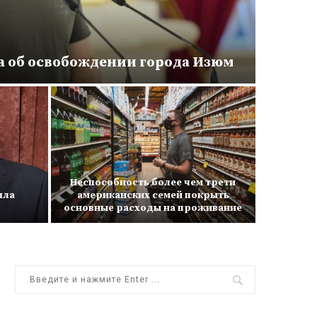
 об освобождении города Изюм
Неспособность более чем трети
шла
американских семей покрыть
Реакция
основные расходы на проживание
Лиз Тр