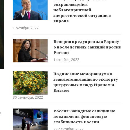
сохраняющейся
неблагоприятной
энергетической ситуации в
Европе
1 октября, 2022
Венгрия предупредила Европу
о последствиях санкций против
России
1 октября, 2022
Подписание меморандума о
взаимопонимании по экспорту
цитрусовых между Ираном и
Китаем
30 сентября, 2022
Россия: Западные санкции не
ю
повлияли на финансовую
стабильность России
29 сентября, 2022