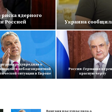
 риска ядерного
и Россией
Украина сообщила
енгрия предупредила о
няющейся неблагоприятной
Россия: Германия пере
тической ситуации в Европе
красную черту
Венгрия предупредила о