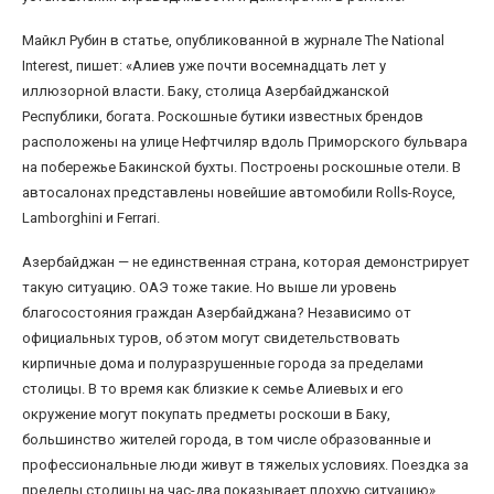
Майкл Рубин в статье, опубликованной в журнале The National
Interest, пишет: «Алиев уже почти восемнадцать лет у
иллюзорной власти. Баку, столица Азербайджанской
Республики, богата. Роскошные бутики известных брендов
расположены на улице Нефтчиляр вдоль Приморского бульвара
на побережье Бакинской бухты. Построены роскошные отели. В
автосалонах представлены новейшие автомобили Rolls-Royce,
Lamborghini и Ferrari.
Азербайджан — не единственная страна, которая демонстрирует
такую ситуацию. ОАЭ тоже такие. Но выше ли уровень
благосостояния граждан Азербайджана? Независимо от
официальных туров, об этом могут свидетельствовать
кирпичные дома и полуразрушенные города за пределами
столицы. В то время как близкие к семье Алиевых и его
окружение могут покупать предметы роскоши в Баку,
большинство жителей города, в том числе образованные и
профессиональные люди живут в тяжелых условиях. Поездка за
пределы столицы на час-два показывает плохую ситуацию».