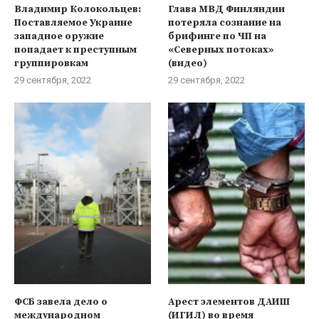
Владимир Колокольцев:
Глава МВД Финляндии
Поставляемое Украине
потеряла сознание на
западное оружие
брифинге по ЧП на
попадает к преступным
«Северных потоках»
группировкам
(видео)
29 сентября, 2022
29 сентября, 2022
ФСБ завела дело о
Арест элементов ДАИШ
международном
(ИГИЛ) во время