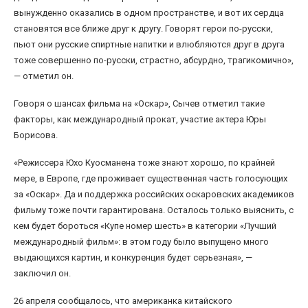
вынужденно оказались в одном пространстве, и вот их сердца
становятся все ближе друг к другу. Говорят герои по-русски,
пьют они русские спиртные напитки и влюбляются друг в друга
тоже совершенно по-русски, страстно, абсурдно, трагикомично»,
— отметил он.
Говоря о шансах фильма на «Оскар», Сычев отметил такие
факторы, как международный прокат, участие актера Юры
Борисова.
«Режиссера Юхо Куосманена тоже знают хорошо, по крайней
мере, в Европе, где проживает существенная часть голосующих
за «Оскар». Да и поддержка российских оскаровских академиков
фильму тоже почти гарантирована. Осталось только выяснить, с
кем будет бороться «Купе номер шесть» в категории «Лучший
международный фильм»: в этом году было выпущено много
выдающихся картин, и конкуренция будет серьезная», —
заключил он.
26 апреля сообщалось, что американка китайского