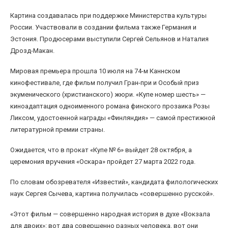
Картина создавалась при поддержке Министерства культуры
России. Участвовали в создании фильма также Германия и
Эстония. Продюсерами выступили Сергей Сельянов и Наталия
Дрозд-Макан.
Мировая премьера прошла 10 июля на 74-м Каннском
кинофестивале, где фильм получил Гран-при и Особый приз
экуменического (христианского) жюри. «Купе номер шесть» —
киноадаптация одноименного романа финского прозаика Розы
Ликсом, удостоенной награды «Финляндия» — самой престижной
литературной премии страны.
Ожидается, что в прокат «Купе № 6» выйдет 28 октября, а
церемония вручения «Оскара» пройдет 27 марта 2022 года.
По словам обозревателя «Известий», кандидата филологических
наук Сергея Сычева, картина получилась «совершенно русской».
«Этот фильм — совершенно народная история в духе «Вокзала
для двоих»: вот два совершенно разных человека, вот они