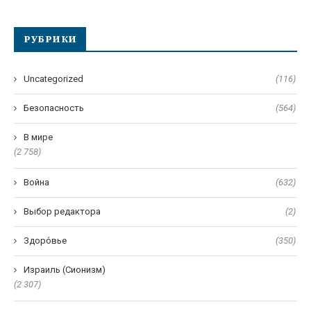
РУБРИКИ
Uncategorized
(116)
Безопасность
(564)
В мире
(2 758)
Война
(632)
Выбор редактора
(2)
Здоро́вье
(350)
Израиль (Сионизм)
(2 307)