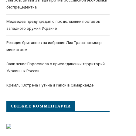
Лавров: Битва Запада против российской экономики
беспрецедентна
Медведев предупредил о продолжении поставок
западного оружия Украине
Реакция британцев на избрание Лиз Трасс премьер-
министром
Заявление Евросоюза о присоединении территорий
Украины к России
Кремль: Встреча Путина и Раиси в Самарканде
СВЕЖИЕ КОММЕНТАРИИ