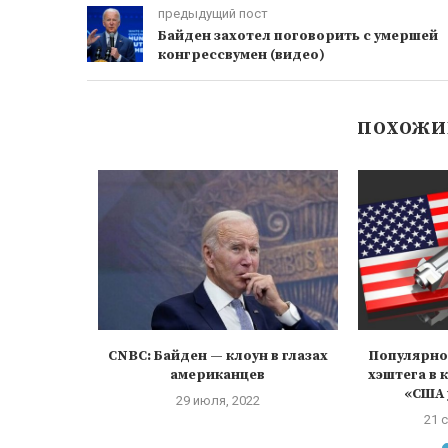
предыдущий пост
Байден захотел поговорить с умершей
конгрессвумен (видео)
ПОХОЖИ
езолюции
CNBC: Байден — клоун в глазах
Популярно
Ирана
американцев
хэштега в
ен
«США 
29 июля, 2022
21 