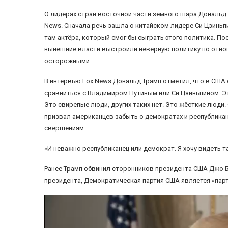
О лидерах стран восточной части земного шара Дональд
News. Сначала речь зашла о китайском лидере Си Цзиньпи
там актёра, который смог бы сыграть этого политика. По
нынешние власти выстроили неверную политику по отнош
осторожными.
В интервью Fox News Дональд Трамп отметил, что в США 
сравниться с Владимиром Путиным или Си Цзиньпином. Эти
Это свирепые люди, других таких нет. Это жёсткие люди.
призвал американцев забыть о демократах и республиканц
свершениям.
«И неважно республиканец или демократ. Я хочу видеть т
Ранее Трамп обвинил сторонников президента США Джо Б
президента, Демократическая партия США является «парт