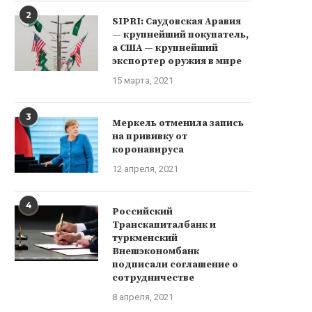
2
SIPRI: Саудовская Аравия
— крупнейший покупатель,
а США — крупнейший
экспортер оружия в мире
15 марта, 2021
3
Меркель отменила запись
на прививку от
коронавируса
12 апреля, 2021
4
Российский
Транскапиталбанк и
туркменский
Внешэкономбанк
подписали соглашение о
сотрудничестве
8 апреля, 2021