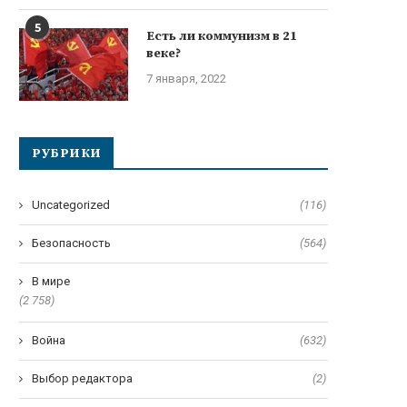
5
Есть ли коммунизм в 21
веке?
7 января, 2022
РУБРИКИ
Uncategorized
(116)
Безопасность
(564)
В мире
(2 758)
Война
(632)
Выбор редактора
(2)