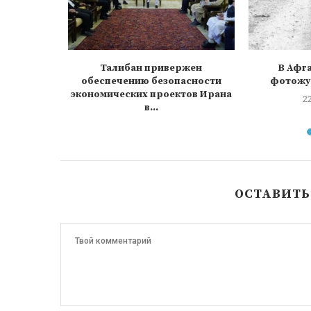
рована
Талибан привержен
В Афг
 банда
обеспечению безопасности
фотожу
экономических проектов Ирана
2
в...
23 ноября, 2021
ОСТАВИТ