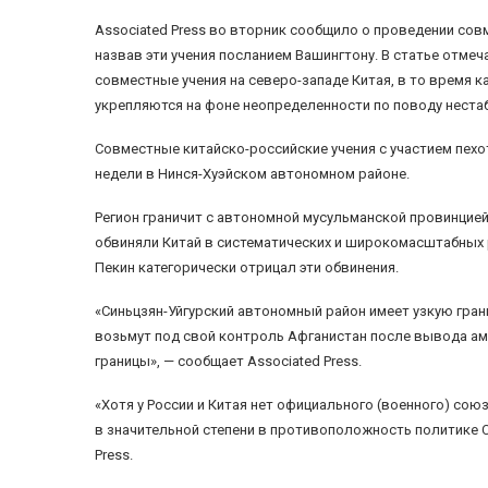
Associated Press во вторник сообщило о проведении сов
назвав эти учения посланием Вашингтону. В статье отме
совместные учения на северо-западе Китая, в то время
укрепляются на фоне неопределенности по поводу неста
Совместные китайско-российские учения с участием пехо
недели в Нинся-Хуэйском автономном районе.
Регион граничит с автономной мусульманской провинцие
обвиняли Китай в систематических и широкомасштабных р
Пекин категорически отрицал эти обвинения.
«Синьцзян-Уйгурский автономный район имеет узкую грани
возьмут под свой контроль Афганистан после вывода аме
границы», — сообщает Associated Press.
«Хотя у России и Китая нет официального (военного) со
в значительной степени в противоположность политике С
Press.