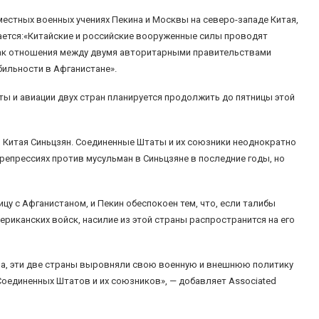
местных военных учениях Пекина и Москвы на северо-западе Китая,
чается:«Китайские и российские вооруженные силы проводят
 как отношения между двумя авторитарными правительствами
бильности в Афганистане».
ты и авиации двух стран планируется продолжить до пятницы этой
й Китая Синьцзян. Соединенные Штаты и их союзники неоднократно
епрессиях против мусульман в Синьцзяне в последние годы, но
цу с Афганистаном, и Пекин обеспокоен тем, что, если талибы
риканских войск, насилие из этой страны распространится на его
юза, эти две страны выровняли свою военную и внешнюю политику
оединенных Штатов и их союзников», — добавляет Associated