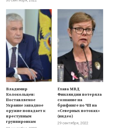
30 сентября, 2022
Владимир
Глава МВД
Колокольцев:
Финляндии потеряла
Поставляемое
сознание на
Украине западное
брифинге по ЧП на
оружие попадает к
«Северных потоках»
преступным
(видео)
группировкам
29 сентября, 2022