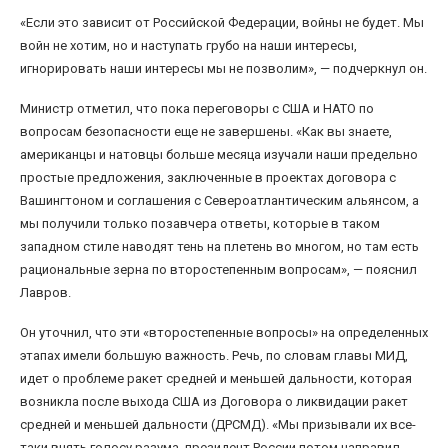
«Если это зависит от Российской Федерации, войны не будет. Мы
войн не хотим, но и наступать грубо на наши интересы,
игнорировать наши интересы мы не позволим», — подчеркнул он.
Министр отметил, что пока переговоры с США и НАТО по
вопросам безопасности еще не завершены. «Как вы знаете,
американцы и натовцы больше месяца изучали наши предельно
простые предложения, заключенные в проектах договора с
Вашингтоном и соглашения с Североатлантическим альянсом, а
мы получили только позавчера ответы, которые в таком
западном стиле наводят тень на плетень во многом, но там есть
рациональные зерна по второстепенным вопросам», — пояснил
Лавров.
Он уточнил, что эти «второстепенные вопросы» на определенных
этапах имели большую важность. Речь, по словам главы МИД,
идет о проблеме ракет средней и меньшей дальности, которая
возникла после выхода США из Договора о ликвидации ракет
средней и меньшей дальности (ДРСМД). «Мы призывали их все-
таки внять голосу разума, президент России потом направил