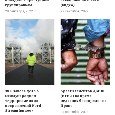
попадает к преступным
«Северных потоках»
группировкам
(видео)
29 сентября, 2022
29 сентября, 2022
ФСБ завела дело о
Арест элементов ДАИШ
международном
(ИГИЛ) во время
терроризме из-за
недавних беспорядков в
повреждений Nord
Иране
Stream (видео)
24 сентября, 2022