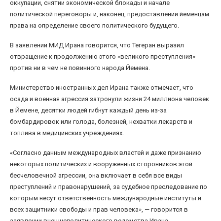
оккупации, снятии экономической блокады и начале
политической переговоры и, наконец, предоставлении йеменцам
права на определение своего политического будущего.
В заявлении МИД Ирана говорится, что Тегеран выразил
отвращение к продолжению этого «великого преступления»
против ни в чем не повинного народа Йемена.
Министерство иностранных дел Ирана также отмечает, что
осада и военная агрессия затронули жизни 24 миллиона человек
в Йемене, десятки людей гибнут каждый день из-за
бомбардировок или голода, болезней, нехватки лекарств и
топлива в медицинских учреждениях.
«Согласно данным международных властей и даже признанию
некоторых политических и вооруженных сторонников этой
бесчеловечной агрессии, она включает в себя все виды
преступлений и правонарушений, за судебное преследование по
которым несут ответственность международные институты и
всех защитники свободы и прав человека», — говорится в
заявлении внешнеполитического ведомства Ирана.