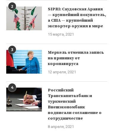
2
SIPRI: Саудовская Аравия
— крупнейший покупатель,
а США — крупнейший
экспортер оружия в мире
15 марта, 2021
3
Меркель отменила запись
на прививку от
коронавируса
12 апреля, 2021
4
Российский
Транскапиталбанк и
туркменский
Внешэкономбанк
подписали соглашение о
сотрудничестве
8 апреля, 2021