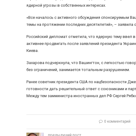
ядерной угрозы в собственных интересах.
«Все началось с активного обсуждения спонсируемым В
темы на протяжении последних десятилетий», – заявила о
Российский дипломат отметила, что ядерную тему ввел в 
активнее продвигать после заявлений президента Украи
Киева.
Захарова подчеркнула, что Вашингтон, с легкостью говор
без ограничений, занимается тотальным разрушением.
Ранее советник президента США по нацбезопасности Дже
готовности дать решительный ответ с союзниками и парт
Между тем замминистра иностранных дел РФ Сергей Рябко
0 комментарий
предыдущий пост