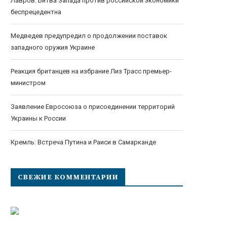
Лавров: Битва Запада против российской экономики
беспрецедентна
Медведев предупредил о продолжении поставок
западного оружия Украине
Реакция британцев на избрание Лиз Трасс премьер-
министром
Заявление Евросоюза о присоединении территорий
Украины к России
Кремль: Встреча Путина и Раиси в Самарканде
СВЕЖИЕ КОММЕНТАРИИ