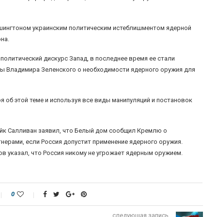
ашингтоном украинским политическим истеблишментом ядерной
на.
политический дискурс Запад, в последнее время ее стали
ны Владимира Зеленского о необходимости ядерного оружия для
я об этой теме и используя все виды манипуляций и постановок
йк Салливан заявил, что Белый дом сообщил Кремлю о
нерами, если Россия допустит применение ядерного оружия.
в указал, что Россия никому не угрожает ядерным оружием.
0
следующая запись