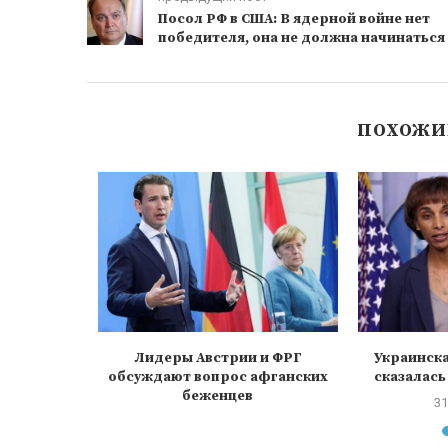
Посол РФ в США: В ядерной войне нет
победителя, она не должна начинаться
ПОХОЖИ
очённые
ников из
и и...
1
Лидеры Австрии и ФРГ
Украинска
обсуждают вопрос афганских
сказалась
беженцев
31
9 сентября, 2021