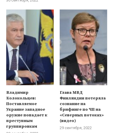
30 сентября, 2022
Владимир
Глава МВД
Колокольцев:
Финляндии потеряла
Поставляемое
сознание на
Талибан» опроверг сообщения
Новый пакет американско
Украине западное
брифинге по ЧП на
против группировки о
вооружения Украине на 1 мл
оружие попадает к
«Северных потоках»
нарушениях прав...
18 августа, 2022
преступным
(видео)
20 сентября, 2021
группировкам
29 сентября, 2022