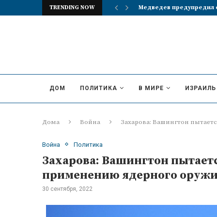
TRENDING NOW
Реакция британцев на и
ДОМ
ПОЛИТИКА
В МИРЕ
ИЗРАИЛЬ
Дома
Война
Захарова: Вашингтон пытает
Война
Политика
Захарова: Вашингтон пытает
применению ядерного оруж
30 сентября, 2022