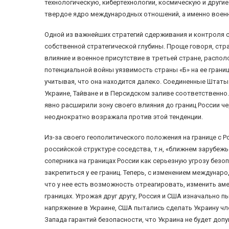
технологическую, кибертехнологии, космическую и другие
твердое ядро ​​международных отношений, а именно воен
Одной из важнейших стратегий сдерживания и контроля с
собственной стратегической глубины. Проще говоря, стра
влияние и военное присутствие в третьей стране, располо
потенциальной войны уязвимость страны «Б» на ее границ
учитывая, что она находится далеко. Соединенные Штаты 
Украине, Тайване и в Персидском заливе соответственно
явно расширили зону своего влияния до границ России че
неоднократно возражала против этой тенденции.
Из-за своего геополитического положения на границе с Р
российской структуре соседства, т.н, «ближнем зарубеж
соперника на границах России как серьезную угрозу безо
закрепиться у ее границ. Теперь, с изменением междуна
что у нее есть возможность отреагировать, изменить ам
границах. Угрожая друг другу, Россия и США изначально 
напряжение в Украине, США пытались сделать Украину чле
Запада гарантий безопасности, что Украина не будет доп