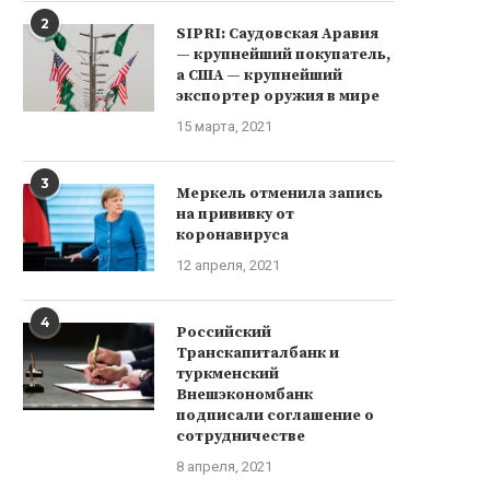
2
SIPRI: Саудовская Аравия
— крупнейший покупатель,
а США — крупнейший
экспортер оружия в мире
15 марта, 2021
3
Меркель отменила запись
на прививку от
коронавируса
12 апреля, 2021
4
Российский
Транскапиталбанк и
туркменский
Внешэкономбанк
подписали соглашение о
сотрудничестве
8 апреля, 2021