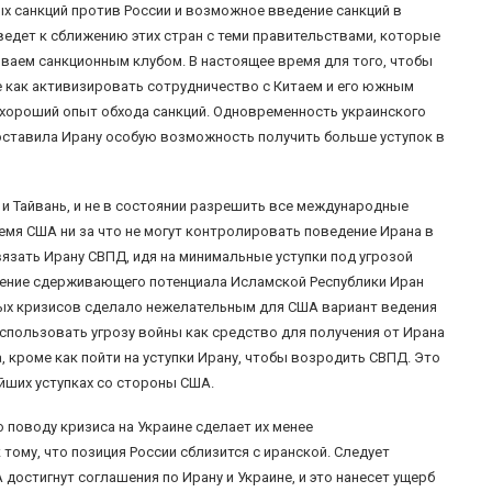
х санкций против России и возможное введение санкций в
ведет к сближению этих стран с теми правительствами, которые
ываем санкционным клубом. В настоящее время для того, чтобы
ме как активизировать сотрудничество с Китаем и его южным
 хороший опыт обхода санкций. Одновременность украинского
оставила Ирану особую возможность получить больше уступок в
а и Тайвань, и не в состоянии разрешить все международные
ремя США ни за что не могут контролировать поведение Ирана в
вязать Ирану СВПД, идя на минимальные уступки под угрозой
ление сдерживающего потенциала Исламской Республики Иран
ых кризисов сделало нежелательным для США вариант ведения
спользовать угрозу войны как средство для получения от Ирана
да, кроме как пойти на уступки Ирану, чтобы возродить СВПД. Это
йших уступках со стороны США.
 поводу кризиса на Украине сделает их менее
тому, что позиция России сблизится с иранской. Следует
 достигнут соглашения по Ирану и Украине, и это нанесет ущерб