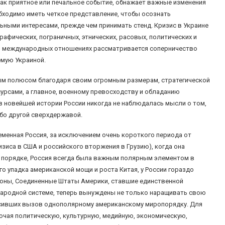
 как приятное или печальное событие, обнажает важные изменения
ходимо иметь четкое представление, чтобы осознать
ными интересами, прежде чем принимать стенд. Кризис в Украине
афических, пограничных, этнических, расовых, политических и
 в международных отношениях рассматривается соперничество
емую Украиной.
ым полюсом благодаря своим огромным размерам, стратегической
урсами, а главное, военному превосходству и обладанию
в новейшей истории России никогда не наблюдалась мысли о том,
ибо другой сверхдержавой.
еменная Россия, за исключением очень короткого периода от
изиса в США и российского вторжения в Грузию), когда она
 порядке, Россия всегда была важным полярным элементом в
о упадка американской мощи и роста Китая, у России гораздо
роны, Соединенные Штаты Америки, ставшие единственной
ародной системе, теперь вынуждены не только наращивать свою
росивших вызов однополярному американскому миропорядку. Для
ючая политическую, культурную, медийную, экономическую,