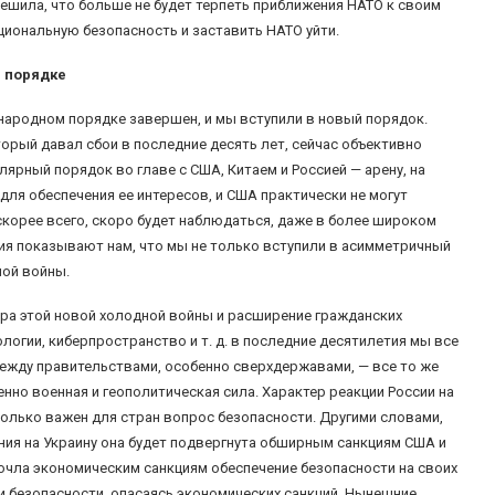
 решила, что больше не будет терпеть приближения НАТО к своим
ациональную безопасность и заставить НАТО уйти.
м порядке
народном порядке завершен, и мы вступили в новый порядок.
орый давал сбои в последние десять лет, сейчас объективно
ярный порядок во главе с США, Китаем и Россией — арену, на
для обеспечения ее интересов, и США практически не могут
 скорее всего, скоро будет наблюдаться, даже в более широком
тия показывают нам, что мы не только вступили в асимметричный
ной войны.
ера этой новой холодной войны и расширение гражданских
нологии, киберпространство и т. д. в последние десятилетия мы все
между правительствами, особенно сверхдержавами, — все то же
но военная и геополитическая сила. Характер реакции России на
колько важен для стран вопрос безопасности. Другими словами,
ния на Украину она будет подвергнута обширным санкциям США и
очла экономическим санкциям обеспечение безопасности на своих
ии безопасности, опасаясь экономических санкций. Нынешние