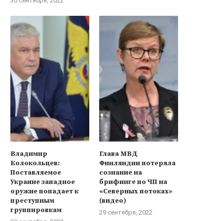
30 сентября, 2022
Владимир
Глава МВД
Колокольцев:
Финляндии потеряла
Поставляемое
сознание на
Украине западное
брифинге по ЧП на
оружие попадает к
«Северных потоках»
преступным
(видео)
группировкам
29 сентября, 2022