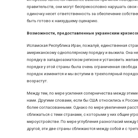
правительств, они могут беспрекословно нарушать свои 
одиночку несет ответственность за обеспечение собстве
быть готово к наихудшему сценарию.
Возможности, предоставленные украинским кризисо
Исламская Республика Иран, пожалуй, единственная стра
американскому однополярному порядку и выжила. Она не
порядку в западноазиатском регионе и установить жела
порядке у этой страны была очень ограниченная свобода 
порядок изменится и мы вступим в трехполярный порядо
возрастут.
Между тем, по мере усиления соперничества между этим
нами. Другими словами, если бы США относились к Росси
более согласованными. Однако по мере увеличения рассто
сближаться с теми странами, с которыми у них общие уг
мироустройстве. По мере углубления разногласий между 
другой, эти две страны сближаются между собой и с трет