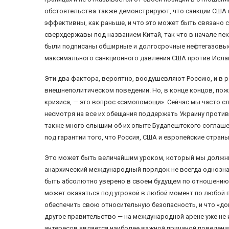
обстоятельства также демонстрируют, что санкции США к
эффективны, как раньше, и что это может быть связано 
сверхдержавы под названием Китай, так что в начале пе
были подписаны обширные и долгосрочные нефтегазовые
максимального санкционного давления США против Исла
Эти два фактора, вероятно, воодушевляют Россию, и в р
внешнеполитическом поведении. Но, в конце концов, пож
кризиса, — это вопрос «самопомощи». Сейчас мы часто сл
несмотря на все их обещания поддержать Украину против 
также много слышим об их опыте Будапештского соглаше
под гарантии того, что Россия, США и европейские стран
Это может быть величайшим уроком, который мы должны
анархический международный порядок не всегда однозначе
быть абсолютно уверено в своем будущем по отношению 
может оказаться под угрозой в любой момент по любой пр
обеспечить свою относительную безопасность, и что «дов
другое правительство — на международной арене уже не 
интересов является наиболее важной причиной поведения