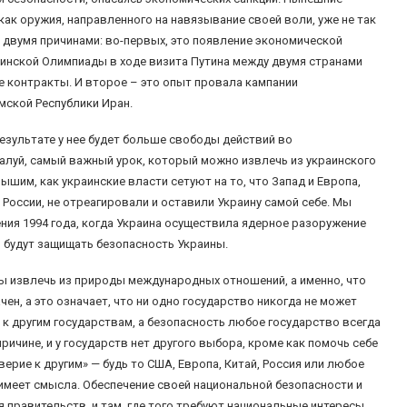
ак оружия, направленного на навязывание своей воли, уже не так
с двумя причинами: во-первых, это появление экономической
кинской Олимпиады в ходе визита Путина между двумя странами
 контракты. И второе – это опыт провала кампании
мской Республики Иран.
езультате у нее будет больше свободы действий во
алуй, самый важный урок, который можно извлечь из украинского
ышим, как украинские власти сетуют на то, что Запад и Европа,
России, не отреагировали и оставили Украину самой себе. Мы
ния 1994 года, когда Украина осуществила ядерное разоружение
ы будут защищать безопасность Украины.
 извлечь из природы международных отношений, а именно, что
н, а это означает, что ни одно государство никогда не может
к другим государствам, а безопасность любое государство всегда
ичине, и у государств нет другого выбора, кроме как помочь себе
ерие к другим» — будь то США, Европа, Китай, Россия или любое
имеет смысла. Обеспечение своей национальной безопасности и
 правительств, и там, где того требуют национальные интересы