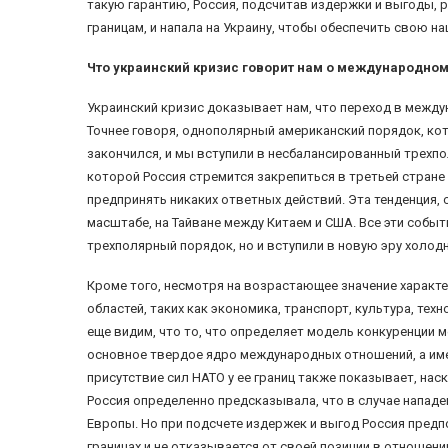
такую ​​гарантию, Россия, подсчитав издержки и выгоды,
границам, и напала на Украину, чтобы обеспечить свою н
Что украинский кризис говорит нам о международно
Украинский кризис доказывает нам, что переход в между
Точнее говоря, однополярный американский порядок, кот
закончился, и мы вступили в несбалансированный трехпол
которой Россия стремится закрепиться в третьей стране 
предпринять никаких ответных действий. Эта тенденция,
масштабе, на Тайване между Китаем и США. Все эти собы
трехполярный порядок, но и вступили в новую эру холод
Кроме того, несмотря на возрастающее значение характ
областей, таких как экономика, транспорт, культура, тех
еще видим, что то, что определяет модель конкуренции 
основное твердое ядро международных отношений, а имен
присутствие сил НАТО у ее границ также показывает, нас
Россия определенно предсказывала, что в случае нападе
Европы. Но при подсчете издержек и выгод Россия предп
границах и не отказывается от своей позиции в отношен