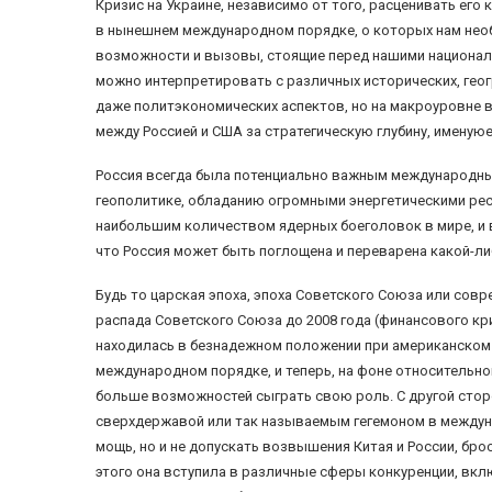
Кризис на Украине, независимо от того, расценивать его
в нынешнем международном порядке, о которых нам необ
возможности и вызовы, стоящие перед нашими националь
можно интерпретировать с различных исторических, геогр
даже политэкономических аспектов, но на макроуровне
между Россией и США за стратегическую глубину, именую
Россия всегда была потенциально важным международн
геополитике, обладанию огромными энергетическими рес
наибольшим количеством ядерных боеголовок в мире, и 
что Россия может быть поглощена и переварена какой-л
Будь то царская эпоха, эпоха Советского Союза или совр
распада Советского Союза до 2008 года (финансового кр
находилась в безнадежном положении при американском
международном порядке, и теперь, на фоне относительног
больше возможностей сыграть свою роль. С другой сто
сверхдержавой или так называемым гегемоном в междун
мощь, но и не допускать возвышения Китая и России, б
этого она вступила в различные сферы конкуренции, вкл