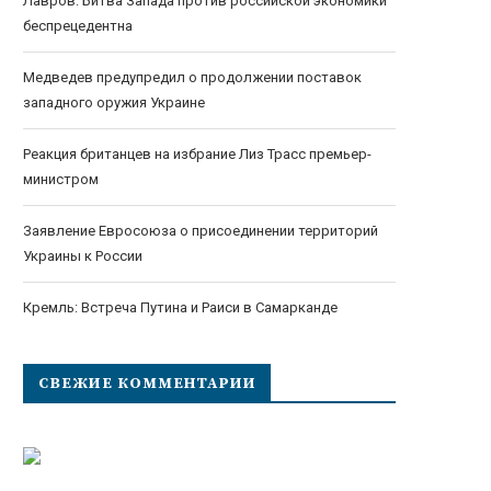
Лавров: Битва Запада против российской экономики
беспрецедентна
Медведев предупредил о продолжении поставок
западного оружия Украине
Реакция британцев на избрание Лиз Трасс премьер-
министром
Заявление Евросоюза о присоединении территорий
Украины к России
Кремль: Встреча Путина и Раиси в Самарканде
СВЕЖИЕ КОММЕНТАРИИ