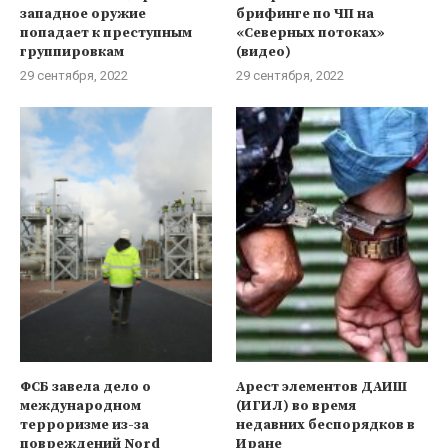
западное оружие
брифинге по ЧП на
попадает к преступным
«Северных потоках»
группировкам
(видео)
29 сентября, 2022
29 сентября, 2022
ФСБ завела дело о
Арест элементов ДАИШ
международном
(ИГИЛ) во время
терроризме из-за
недавних беспорядков в
повреждений Nord
Иране