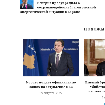
Венгрия предупредила о
сохраняющейся неблагоприятной
энергетической ситуации в Европе
ПОХОЖИ
ахиана на
Косово подает официальную
Бывший бр
 Ирана,
заявку на вступление в ЕС
Убийств
...
частью си
29 августа, 2022
21
7 