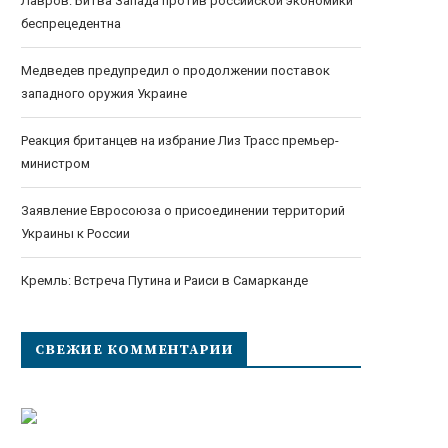
Лавров: Битва Запада против российской экономики
беспрецедентна
Медведев предупредил о продолжении поставок
западного оружия Украине
Реакция британцев на избрание Лиз Трасс премьер-
министром
Заявление Евросоюза о присоединении территорий
Украины к России
Кремль: Встреча Путина и Раиси в Самарканде
СВЕЖИЕ КОММЕНТАРИИ