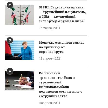
2
SIPRI: Саудовская Аравия
— крупнейший покупатель,
а США — крупнейший
экспортер оружия в мире
15 марта, 2021
3
Меркель отменила запись
на прививку от
коронавируса
12 апреля, 2021
4
Российский
Транскапиталбанк и
туркменский
Внешэкономбанк
подписали соглашение о
сотрудничестве
8 апреля, 2021