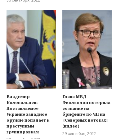
30 сентября, 2022
Владимир
Глава МВД
Колокольцев:
Финляндии потеряла
Поставляемое
сознание на
Итоговое заявление саммита
Киссинджер: Мы не дол
Украине западное
брифинге по ЧП на
БРИКС
позволить России преврати
оружие попадает к
«Северных потоках»
в...
25 июня, 2022
преступным
(видео)
14 июня, 2022
группировкам
29 сентября, 2022