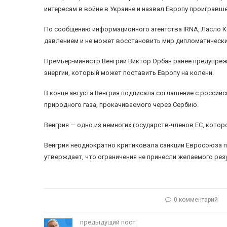
интересам в войне в Украине и назвал Европу проигравше
По сообщению информационного агентства IRNA, Ласло К
давлением и не может восстановить мир дипломатически
Премьер-министр Венгрии Виктор Орбан ранее предупрежд
энергии, который может поставить Европу на колени.
В конце августа Венгрия подписала соглашение с россий
природного газа, прокачиваемого через Сербию.
Венгрия — одно из немногих государств-членов ЕС, котор
Венгрия неоднократно критиковала санкции Евросоюза п
утверждает, что ограничения не принесли желаемого рез
0 комментарий
предыдущий пост