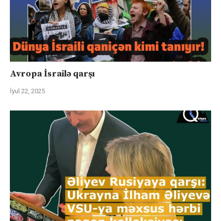
Avropa İsrailə qarşı
İyul 22, 2025