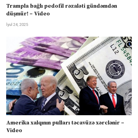
Trampla bağlı pedofil rəzaləti gündəmdən
düşmür! – Video
İyul 24, 2025
Amerika xalqının pulları təcavüzə xərclənir –
Video