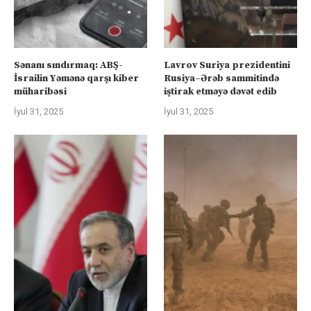
Sənanı sındırmaq: ABŞ-
Lavrov Suriya prezidentini
İsrailin Yəmənə qarşı kiber
Rusiya–Ərəb sammitində
müharibəsi
iştirak etməyə dəvət edib
İyul 31, 2025
İyul 31, 2025