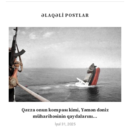
ƏLAQƏLI POSTLAR
”
Qəzza onun kompası kimi, Yəmən dəniz
S
müharibəsinin qaydalarını...
İyul 31, 2025