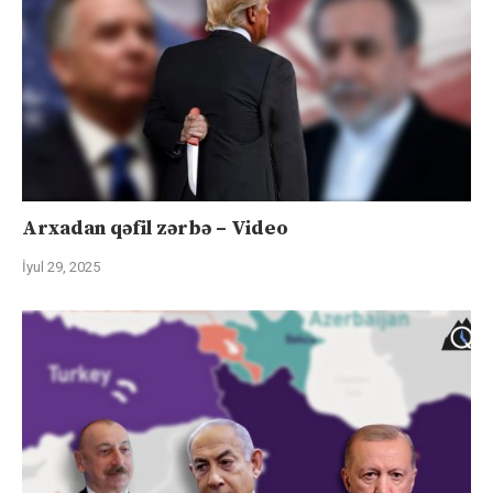
Arxadan qəfil zərbə – Video
İyul 29, 2025