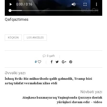
Qafqaztimes
KÖÇKÜN
LOS ANCELES
0 şərh
0
Əvvəlki yazı
İshaq Brik: Biz müharibədə qalib gəlmədik, Tramp bizi
artıq tələfat verməkdən xilas etdi
Növbəti yazı
Atəşkəsə baxmayaraq Vaşinqtonda Qəzzəyə dəstək
yürüşləri davam edir – video