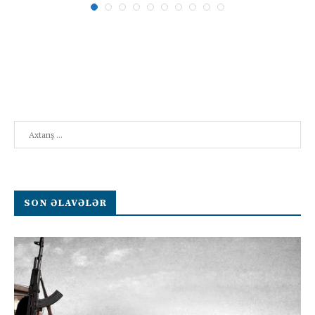
Search
SON ƏLAVƏLƏR