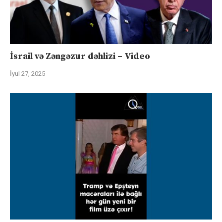
İsrail və Zəngəzur dəhlizi – Video
İyul 27, 2025