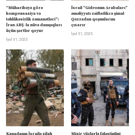
“Müharibəyə görə
İsrail “Gideonun Arabaları”
kompensasiya və
əməliyyatı zəiflədikcə şimal
təhlükəsizlik zəmanətləri”:
Qəzzadan qoşunlarını
İran ABŞ-la nüvə danışıqları
çıxarır
üçün şərtlər qoyur
İyul 31, 2025
İyul 31, 2025
Kanadanın İsrailə silah
Misir yüzlərlə fələstinlini