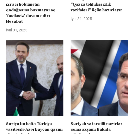
ixracı hökumətin
“Qəzza təhlükəsizlik
qadağasına baxmayaraq
vəzifələri” üçün hazırlayır
‘fasiləsiz’ davam edir:
İyul 31, 2025
Hesabat
İyul 31, 2025
Suriya bu həftə Türkiyə
Suriyalı və israilli nazirlər
vasitəsilə Azərbaycan qazını
cümə axşamı Bakıda