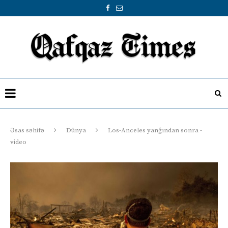
Əsas səhifə
Dünya
Los-Anceles yanğından sonra -
video