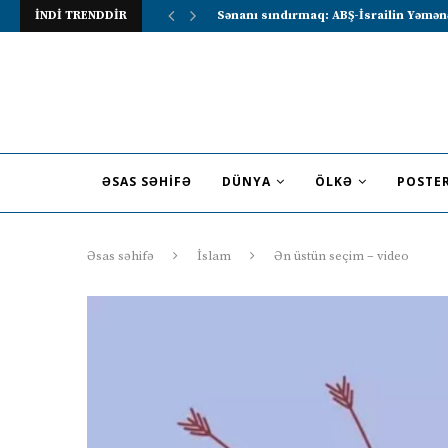
İNDİ TRENDDİR
Lavrov Suriya prezidentini Rusiya–Ərə
ƏSAS SƏHIFƏ
DÜNYA
ÖLKƏ
POSTE
Əsas səhifə
İslam
Ən üstün seçim – video