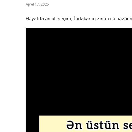
Aprel 17, 2025
Həyatda ən ali seçim, fədakarlıq zinəti ilə bəzən