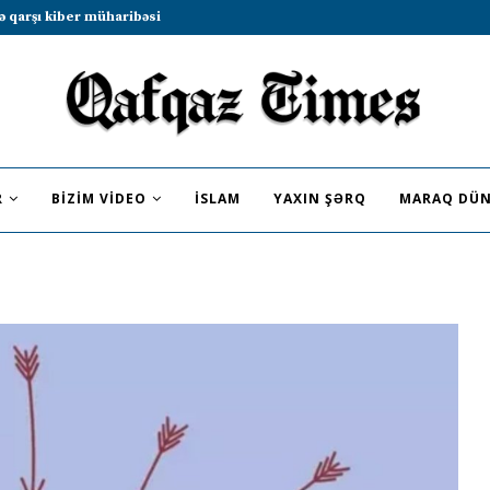
b sammitində iştirak etməyə dəvət...
R
BIZIM VIDEO
İSLAM
YAXIN ŞƏRQ
MARAQ DÜN