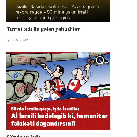
Turist adı ilə gələn yəhudilər
İyul 25, 2025