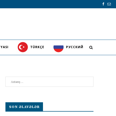
YASI
TÜRKÇE
PУССКИЙ
Search
SON ƏLAVƏLƏR