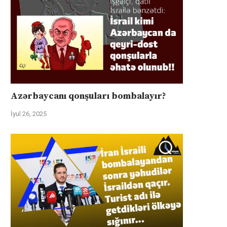
Azərbaycanı qonşuları bombalayır?
İyul 26, 2025
Misir yüzlərlə fələstinlini “Qəzza
Suriyalı və israilli nazirlər 
təhlükəsizlik vəzifələri” üçün
axşamı Bakıda görüşəcək
hazırlayır
İyul 31, 2025
İyul 31, 2025