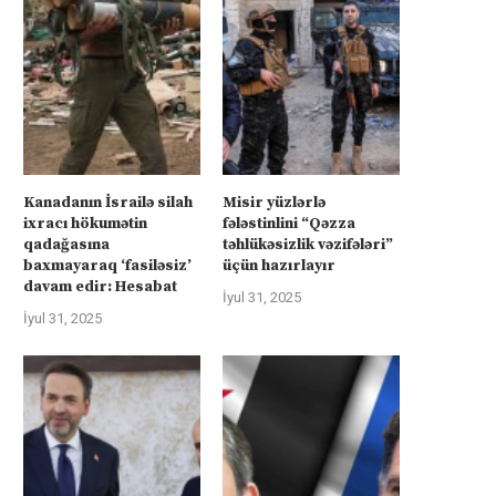
Kanadanın İsrailə silah
Misir yüzlərlə
ixracı hökumətin
fələstinlini “Qəzza
qadağasına
təhlükəsizlik vəzifələri”
baxmayaraq ‘fasiləsiz’
üçün hazırlayır
davam edir: Hesabat
İyul 31, 2025
İyul 31, 2025