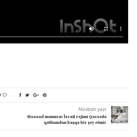
0
Növbəti yazı
Mossad məmuru: İsrail rejimi Qəzzədə
qətliamdan başqa bir şey etmir