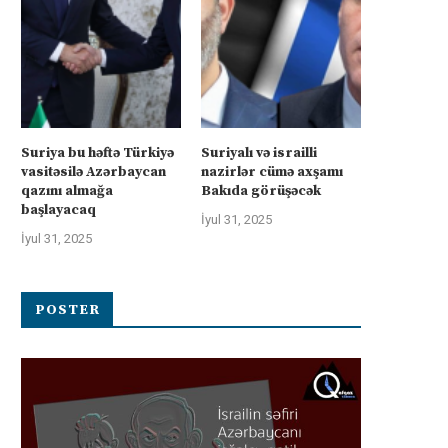
Suriya bu həftə Türkiyə
Suriyalı və israilli
vasitəsilə Azərbaycan
nazirlər cümə axşamı
qazını almağa
Bakıda görüşəcək
başlayacaq
İyul 31, 2025
İyul 31, 2025
POSTER