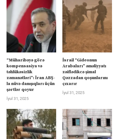
“Müharibəyə görə
İsrail “Gideonun
kompensasiya və
Arabaları” əməliyyatı
təhlükəsizlik
zəiflədikcə şimal
zəmanətləri”: İran ABŞ-
Qəzzadan qoşunlarını
la nüvə danışıqları üçün
çıxarır
şərtlər qoyur
İyul 31, 2025
İyul 31, 2025