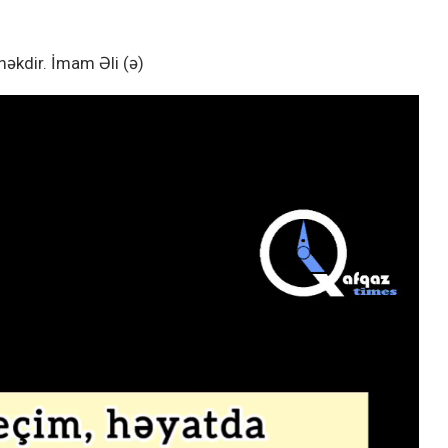
məkdir. İmam Əli (ə)