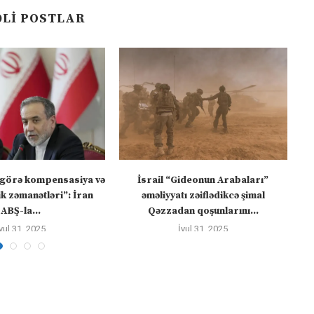
LI POSTLAR
görə kompensasiya və
İsrail “Gideonun Arabaları”
ik zəmanətləri”: İran
əməliyyatı zəiflədikcə şimal
ABŞ-la...
Qəzzadan qoşunlarını...
yul 31, 2025
İyul 31, 2025