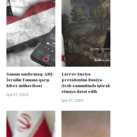
Sənanı sındırmaq: ABŞ-
Lavrov Suriya
İsrailin Yəmənə qarşı
prezidentini Rusiya–
kiber müharibəsi
Ərəb sammitində iştirak
etməyə dəvət edib
İyul 31, 2025
İyul 31, 2025