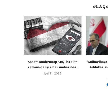
ƏLAQƏ
və insan
Sənanı sındırmaq: ABŞ-İsrailin
“Müharibəyə 
 /...
Yəmənə qarşı kiber müharibəsi
təhlükəsizl
İyul 31, 2025
İ