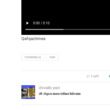
Qafqaztimes
FƏDAKARLIQ
İSAR
0 şərh
Əvvəlki yazı
Əl-Əqsa məscidinə hücum