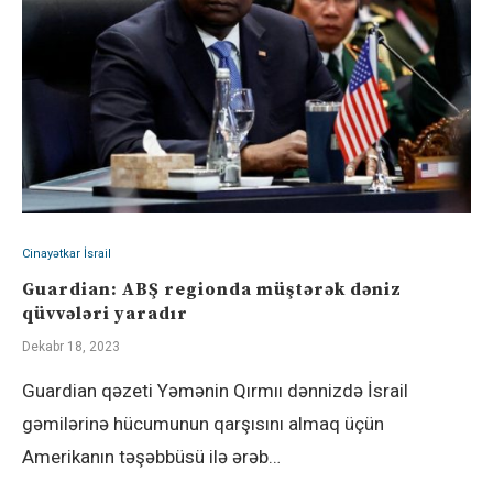
Cinayətkar İsrail
Guardian: ABŞ regionda müştərək dəniz
qüvvələri yaradır
Dekabr 18, 2023
Guardian qəzeti Yəmənin Qırmıı dənnizdə İsrail
gəmilərinə hücumunun qarşısını almaq üçün
Amerikanın təşəbbüsü ilə ərəb…