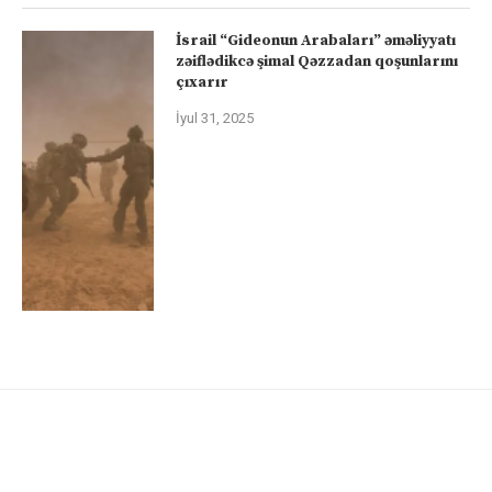
İsrail “Gideonun Arabaları” əməliyyatı
zəiflədikcə şimal Qəzzadan qoşunlarını
çıxarır
İyul 31, 2025