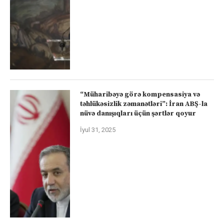
“Müharibəyə görə kompensasiya və
təhlükəsizlik zəmanətləri”: İran ABŞ-la
nüvə danışıqları üçün şərtlər qoyur
İyul 31, 2025