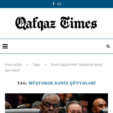
Əsas səhifə
Tags
Posts tagged with "müştərək dəniz
qüvvələri"
TAG:
MÜŞTƏRƏK DƏNIZ QÜVVƏLƏRI