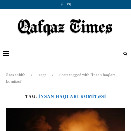
Əsas səhifə
Tags
Posts tagged with "İnsan haqları
komitəsi"
TAG:
İNSAN HAQLARI KOMITƏSI