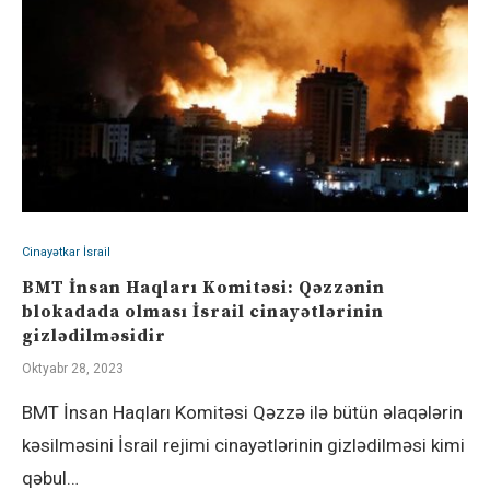
Cinayətkar İsrail
BMT İnsan Haqları Komitəsi: Qəzzənin
blokadada olması İsrail cinayətlərinin
gizlədilməsidir
Oktyabr 28, 2023
BMT İnsan Haqları Komitəsi Qəzzə ilə bütün əlaqələrin
kəsilməsini İsrail rejimi cinayətlərinin gizlədilməsi kimi
qəbul…