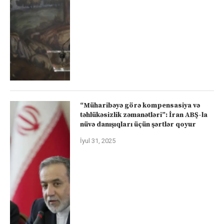
“Müharibəyə görə kompensasiya və
təhlükəsizlik zəmanətləri”: İran ABŞ-la
nüvə danışıqları üçün şərtlər qoyur
İyul 31, 2025