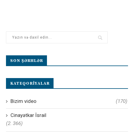
SON ŞƏRHLƏR
KATEQORIYALAR
Bizim video
(170)
Cinayətkar İsrail
(2. 366)