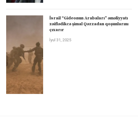
İsrail “Gideonun Arabaları” əməliyyatı
zəiflədikcə şimal Qəzzadan qoşunlarını
çıxarır
İyul 31, 2025