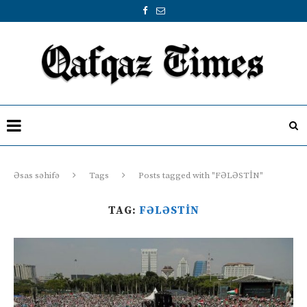
Əsas səhifə
Tags
Posts tagged with "FƏLƏSTİN"
TAG:
FƏLƏSTİN