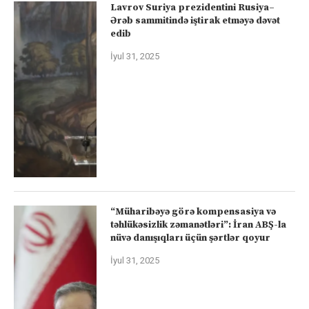
Lavrov Suriya prezidentini Rusiya–
Ərəb sammitində iştirak etməyə dəvət
edib
İyul 31, 2025
“Müharibəyə görə kompensasiya və
təhlükəsizlik zəmanətləri”: İran ABŞ-la
nüvə danışıqları üçün şərtlər qoyur
İyul 31, 2025