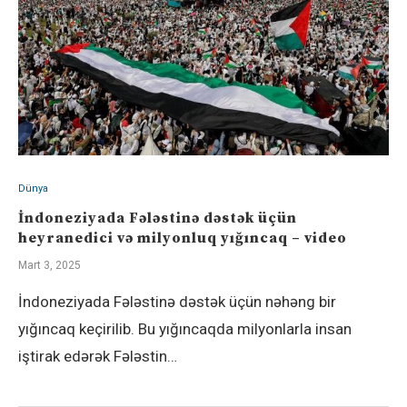
Dünya
İndoneziyada Fələstinə dəstək üçün
heyranedici və milyonluq yığıncaq – video
Mart 3, 2025
İndoneziyada Fələstinə dəstək üçün nəhəng bir
yığıncaq keçirilib. Bu yığıncaqda milyonlarla insan
iştirak edərək Fələstin…