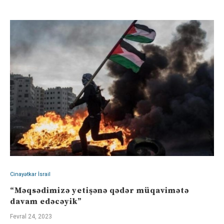
Cinayətkar İsrail
“Məqsədimizə yetişənə qədər müqavimətə
davam edəcəyik”
Fevral 24, 2023