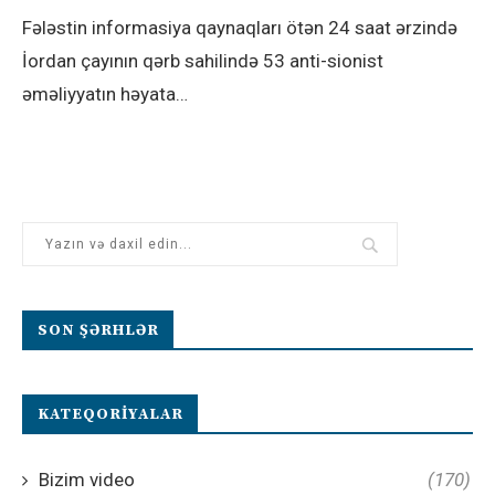
Fələstin informasiya qaynaqları ötən 24 saat ərzində
İordan çayının qərb sahilində 53 anti-sionist
əməliyyatın həyata…
SON ŞƏRHLƏR
KATEQORIYALAR
Bizim video
(170)