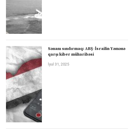
Sənanı sındırmaq: ABŞ-İsrailin Yəmənə
qarşı kiber müharibəsi
İyul 31, 2025