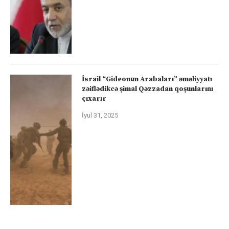
İsrail “Gideonun Arabaları” əməliyyatı
zəiflədikcə şimal Qəzzadan qoşunlarını
çıxarır
İyul 31, 2025