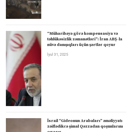
“Müharibəyə görə kompensasiya və
təhlükəsizlik zəmanətləri”: İran ABŞ-la
nüvə danışıqları üçün şərtlər qoyur
İyul 31, 2025
İsrail “Gideonun Arabaları” əməliyyatı
zəiflədikcə şimal Qəzzadan qoşunlarını
çıxarır