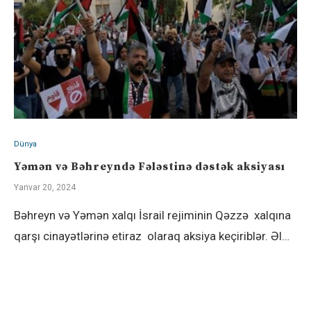
Dünya
Yəmən və Bəhreyndə Fələstinə dəstək aksiyası
Yanvar 20, 2024
Bəhreyn və Yəmən xalqı İsrail rejiminin Qəzzə xalqına
qarşı cinayətlərinə etiraz olaraq aksiya keçiriblər. Əl…