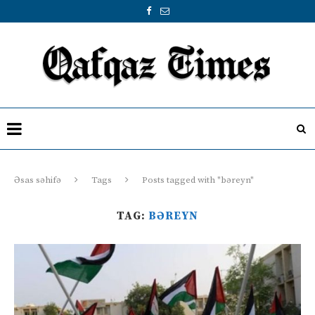
Əsas səhifə
Tags
Posts tagged with "bəreyn"
TAG:
BƏREYN