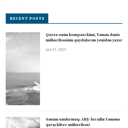
RECENT POSTS
Qəzza onun kompası kimi, Yəmən dəniz
müharibəsinin qaydalarını yenidən yazır
İyul 31, 2025
Sənanı sındırmaq: ABŞ-İsrailin Yəmənə
qarşı kiber müharibəsi