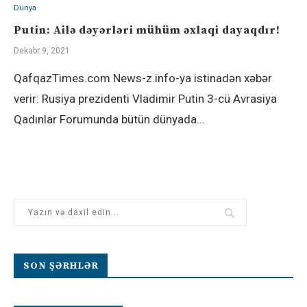
Dünya
Putin: Ailə dəyərləri mühüm əxlaqi dayaqdır!
Dekabr 9, 2021
QafqazTimes.com News-z.info-ya istinadən xəbər
verir: Rusiya prezidenti Vladimir Putin 3-cü Avrasiya
Qadınlar Forumunda bütün dünyada…
SON ŞƏRHLƏR