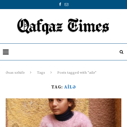
Əsas səhifə
Tags
Posts tagged with "ailə"
TAG:
AILƏ