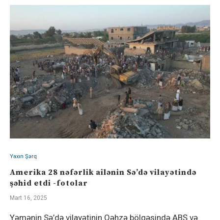
Yaxın Şərq
Amerika 28 nəfərlik ailənin Sə’də vilayətində
şəhid etdi -fotolar
Mart 16, 2025
Yəmənin Sə’də vilayətinin Qəhzə bölgəsində ABŞ və