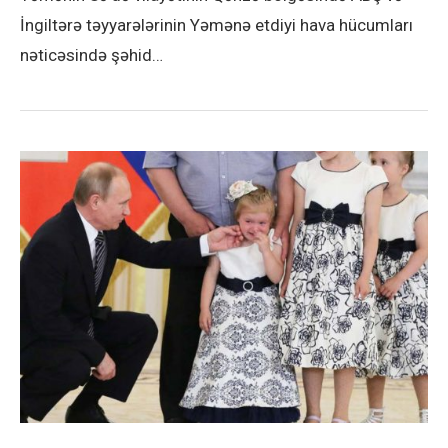
İngiltərə təyyarələrinin Yəmənə etdiyi hava hücumları
nəticəsində şəhid…