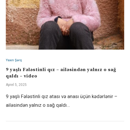
Yaxın Şərq
9 yaşlı Fələstinli qız – ailəsindən yalnız o sağ
qaldı – video
Aprel 5, 2025
9 yaşlı Fələstinli qız atası və anası üçün kədərlənir –
ailəsindən yalnız o sağ qaldı…