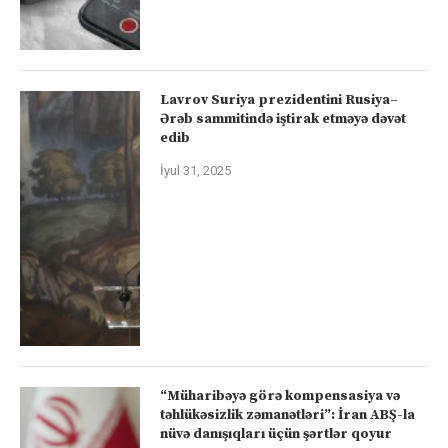
Lavrov Suriya prezidentini Rusiya–
Ərəb sammitində iştirak etməyə dəvət
edib
İyul 31, 2025
“Müharibəyə görə kompensasiya və
təhlükəsizlik zəmanətləri”: İran ABŞ-la
nüvə danışıqları üçün şərtlər qoyur