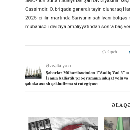
SMO-nun Sultan Süleyman Şah Diviziyasının ke
Cassimdir. O, briqada generalı təyin olunaraq Ha
2025-ci ilin martında Suriyanın sahilyanı bölgəsi
mübahisəli diviziya əməliyyatından sonra baş ver
0 şərh
Əvvəlki yazı
Şəhərlər Müharibəsindən “ٍSadiq Vəd 3” ə:
İranın ballistik proqramının inkişaf yolu və
şəbəkə əsaslı çəkindirmə strategiyası
ƏLAQƏ