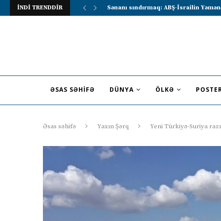
İNDİ TRENDDİR
Lavrov Suriya prezidentini Rusiya–Ərə
ƏSAS SƏHIFƏ
DÜNYA
ÖLKƏ
POSTE
Əsas səhifə
Yaxın Şərq
Yeni Türkiyə-Suriya razı