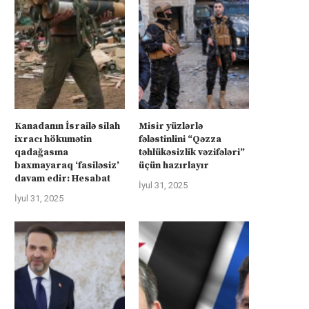
Kanadanın İsrailə silah
Misir yüzlərlə
ixracı hökumətin
fələstinlini “Qəzza
qadağasına
təhlükəsizlik vəzifələri”
baxmayaraq ‘fasiləsiz’
üçün hazırlayır
davam edir: Hesabat
İyul 31, 2025
İyul 31, 2025