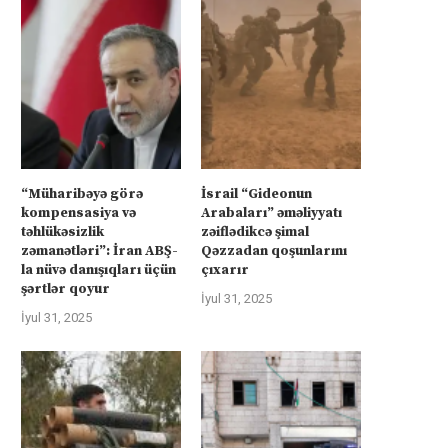
“Müharibəyə görə
İsrail “Gideonun
kompensasiya və
Arabaları” əməliyyatı
təhlükəsizlik
zəiflədikcə şimal
zəmanətləri”: İran ABŞ-
Qəzzadan qoşunlarını
la nüvə danışıqları üçün
çıxarır
şərtlər qoyur
İyul 31, 2025
İyul 31, 2025