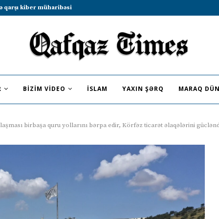
b sammitində iştirak etməyə dəvət...
R
BIZIM VIDEO
İSLAM
YAXIN ŞƏRQ
MARAQ DÜN
laşması birbaşa quru yollarını bərpa edir, Körfəz ticarət əlaqələrini güclənd