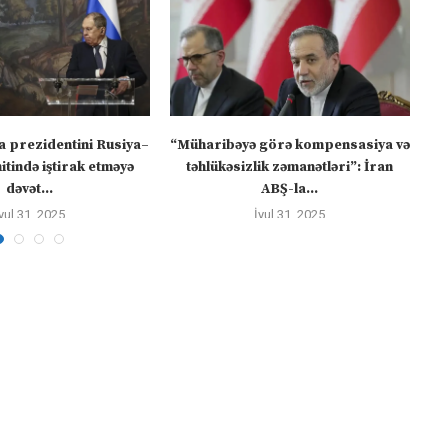
a prezidentini Rusiya–
“Müharibəyə görə kompensasiya və
tində iştirak etməyə
təhlükəsizlik zəmanətləri”: İran
dəvət...
ABŞ-la...
yul 31, 2025
İyul 31, 2025