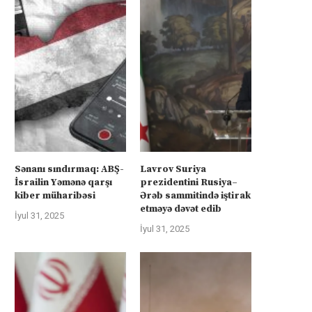
Sənanı sındırmaq: ABŞ-
Lavrov Suriya
İsrailin Yəmənə qarşı
prezidentini Rusiya–
kiber müharibəsi
Ərəb sammitində iştirak
etməyə dəvət edib
İyul 31, 2025
İyul 31, 2025