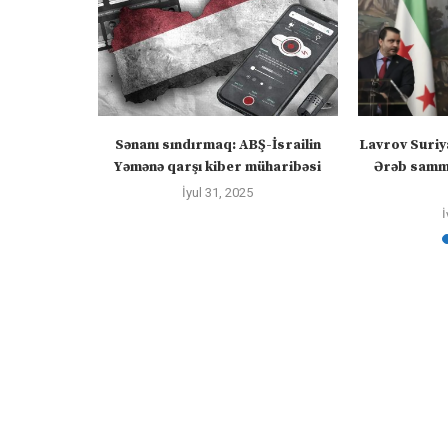
 Azərbaycan
Sənanı sındırmaq: ABŞ-İsrailin
Lavrov Suriy
yir
Yəmənə qarşı kiber müharibəsi
Ərəb sammi
İyul 31, 2025
İ