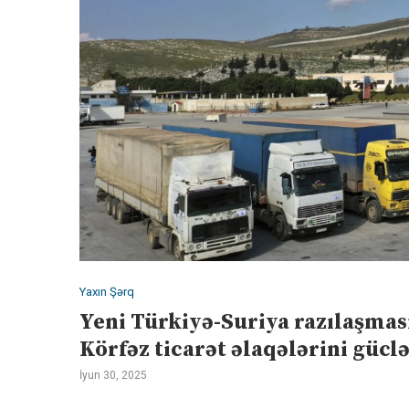
Yaxın Şərq
Yeni Türkiyə-Suriya razılaşması
Körfəz ticarət əlaqələrini gücl
İyun 30, 2025