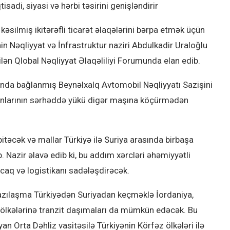
adi, siyasi və hərbi təsirini genişləndirir
kəsilmiş ikitərəfli ticarət əlaqələrini bərpa etmək üçün
Nəqliyyat və İnfrastruktur naziri Abdulkadir Uraloğlu
ilən Qlobal Nəqliyyat Əlaqəliliyi Forumunda elan edib.
sında bağlanmış Beynəlxalq Avtomobil Nəqliyyatı Sazişini
ınlarının sərhəddə yükü digər maşına köçürmədən
təcək və mallar Türkiyə ilə Suriya arasında birbaşa
 Nazir əlavə edib ki, bu addım xərcləri əhəmiyyətli
acaq və logistikanı sadələşdirəcək.
, razılaşma Türkiyədən Suriyadan keçməklə İordaniya,
 ölkələrinə tranzit daşımaları da mümkün edəcək. Bu
n Orta Dəhliz vasitəsilə Türkiyənin Körfəz ölkələri ilə