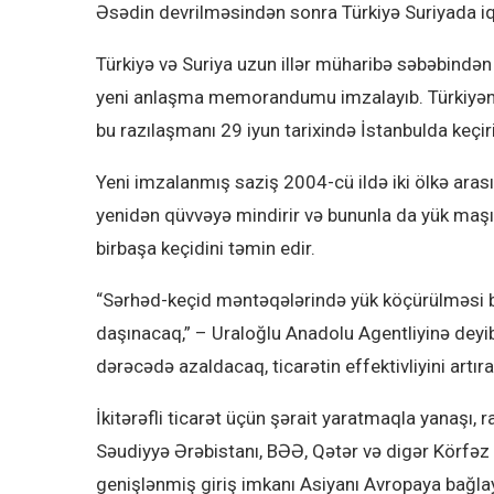
Əsədin devrilməsindən sonra Türkiyə Suriyada iqtis
Türkiyə və Suriya uzun illər müharibə səbəbindən 
yeni anlaşma memorandumu imzalayıb. Türkiyənin 
bu razılaşmanı 29 iyun tarixində İstanbulda keçir
Yeni imzalanmış saziş 2004-cü ildə iki ölkə ara
yenidən qüvvəyə mindirir və bununla da yük maş
birbaşa keçidini təmin edir.
“Sərhəd-keçid məntəqələrində yük köçürülməsi bi
daşınacaq,” – Uraloğlu Anadolu Agentliyinə deyib.
dərəcədə azaldacaq, ticarətin effektivliyini artır
İkitərəfli ticarət üçün şərait yaratmaqla yanaşı
Səudiyyə Ərəbistanı, BƏƏ, Qətər və digər Körfəz
genişlənmiş giriş imkanı Asiyanı Avropaya bağlaya