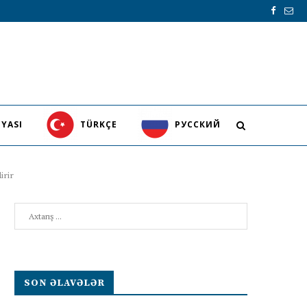
YASI
TÜRKÇE
PУССКИЙ
irir
Search
SON ƏLAVƏLƏR