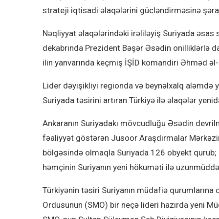
strateji iqtisadi əlaqələrini gücləndirməsinə şər
Nəqliyyat əlaqələrindəki irəliləyiş Suriyada əsas 
dekabrında Prezident Bəşər Əsədin onilliklərlə 
ilin yanvarında keçmiş İŞİD komandiri Əhməd əl-
Lider dəyişikliyi regionda və beynəlxalq aləmdə y
Suriyada təsirini artıran Türkiyə ilə əlaqələr yeni
Ankaranın Suriyadakı mövcudluğu Əsədin devrilm
fəaliyyət göstərən Jusoor Araşdırmalar Mərkəzi
bölgəsində olmaqla Suriyada 126 obyekt qurub; 
həmçinin Suriyanın yeni hökuməti ilə uzunmüddətl
Türkiyənin təsiri Suriyanın müdafiə qurumlarına da
Ordusunun (SMO) bir neçə lideri hazırda yeni Müda