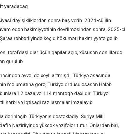
ait yaradacaq.
siyasi dəyişikliklərdən sonra baş verib. 2024-cü ilin
davam edən hakimiyyətinin devrilməsindən sonra, 2025-ci
Şaraa rəhbərliyində keçid hökuməti hakimiyyətə gəlib.
eni tərəfdaşlıqlar üçün qapılar açıb, xüsusən son illərdə
dən qurulub.
əsindən əvvəl də xeyli artmışdı. Türkiyə əsasında
nin məlumatına görə, Türkiyə ordusu əsasən Hələb
bunlara 12 baza və 114 məntəqə daxildir. Türkiyə
i hərbi və iqtisadi razılaşmalar imzalayıb.
 dərinləşib. Türkiyənin dəstəklədiyi Suriya Milli
fiə Nazirliyində yüksək vəzifələr tutur. Onlardan biri,