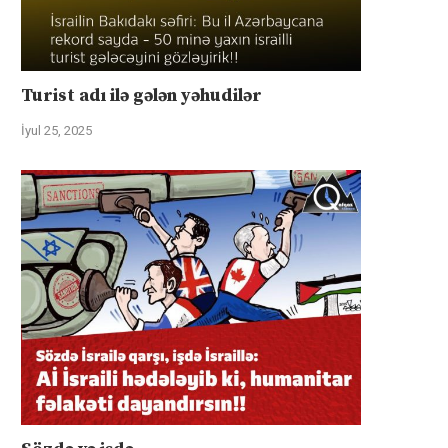
Turist adı ilə gələn yəhudilər
İyul 25, 2025