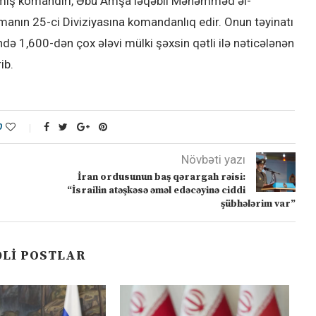
çmiş komandiri, Əbu Amşa ləqəbli Məhəmməd əl-
manın 25-ci Diviziyasına komandanlıq edir. Onun təyinatı
ndə 1,600-dən çox ələvi mülki şəxsin qətli ilə nəticələnən
ib.
0
Növbəti yazı
İran ordusunun baş qərargah rəisi:
“İsrailin atəşkəsə əməl edəcəyinə ciddi
şübhələrim var”
LI POSTLAR