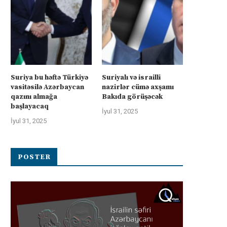
İsrail “Gideonun Arabaları”
Kanadanın İsrailə silah ixra
Suriya bu həftə Türkiyə
Suriyalı və israilli
əməliyyatı zəiflədikcə şimal
hökumətin qadağasına baxma
vasitəsilə Azərbaycan
nazirlər cümə axşamı
Qəzzadan qoşunlarını...
‘fasiləsiz’...
qazını almağa
Bakıda görüşəcək
başlayacaq
İyul 31, 2025
İyul 31, 2025
İyul 31, 2025
İyul 31, 2025
POSTER