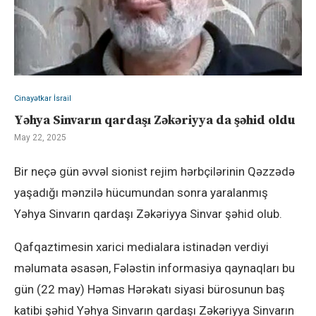
Cinayətkar İsrail
Yəhya Sinvarın qardaşı Zəkəriyya da şəhid oldu
May 22, 2025
Bir neçə gün əvvəl sionist rejim hərbçilərinin Qəzzədə
yaşadığı mənzilə hücumundan sonra yaralanmış
Yəhya Sinvarın qardaşı Zəkəriyya Sinvar şəhid olub.
Qafqaztimesin xarici medialara istinadən verdiyi
məlumata əsasən, Fələstin informasiya qaynaqları bu
gün (22 may) Həmas Hərəkatı siyasi bürosunun baş
katibi şəhid Yəhya Sinvarın qardaşı Zəkəriyya Sinvarın