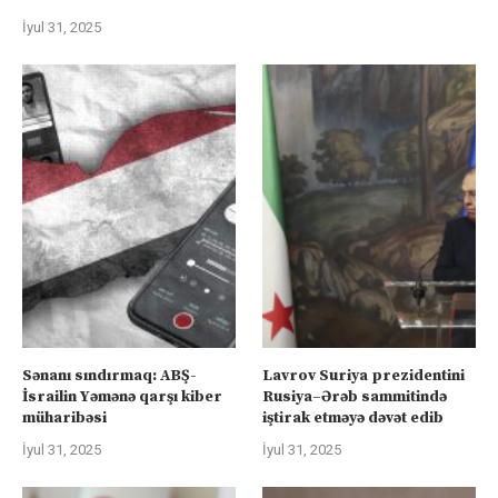
İyul 31, 2025
Sənanı sındırmaq: ABŞ-
Lavrov Suriya prezidentini
İsrailin Yəmənə qarşı kiber
Rusiya–Ərəb sammitində
müharibəsi
iştirak etməyə dəvət edib
İyul 31, 2025
İyul 31, 2025