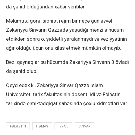
da şəhid olduğundan xəbər veriblər.
Məlumata görə, sionist rejim bir neçə gün əvvəl
Zəkəriyya Sinvarın Qəzzədə yaşadığı mənzilə hücum
etdikdən sonra o, şiddətli yaralanmışdı və vəziyyətinin
ağır olduğu üçün onu xilas etmək mümkün olmayıb.
Bəzi qaynaqlar bu hücumda Zəkəriyya Sinvarın 3 övladı
da şəhid olub.
Qeyd edək ki, Zəkəriyya Sinvar Qəzzə İslam
Universiteti tarix fakültəsinin dosenti idi və Fələstin
tarixində elmi-tədqiqat sahəsində çoxlu xidmətləri var.
FƏLƏSTIN
HƏMAS
ISRAIL
SINVAR