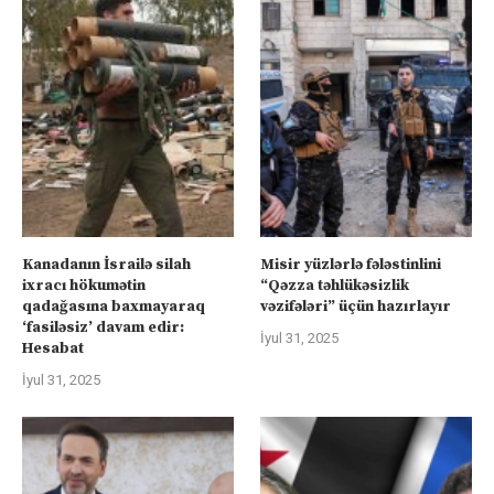
Kanadanın İsrailə silah
Misir yüzlərlə fələstinlini
ixracı hökumətin
“Qəzza təhlükəsizlik
qadağasına baxmayaraq
vəzifələri” üçün hazırlayır
‘fasiləsiz’ davam edir:
İyul 31, 2025
Hesabat
İyul 31, 2025