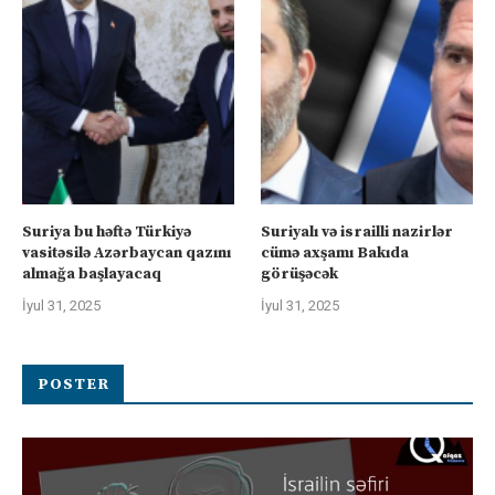
Suriya bu həftə Türkiyə
Suriyalı və israilli nazirlər
vasitəsilə Azərbaycan qazını
cümə axşamı Bakıda
almağa başlayacaq
görüşəcək
İyul 31, 2025
İyul 31, 2025
POSTER