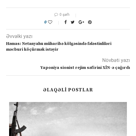
0 şərh
0
Əvvəlki yazı
Həmas: Netanyahu müharibə kölgəsində fələstinliləri
məcburi köçürmək istəyir
Növbəti yazı
Yaponiya sionist rejim səfirini XİN-ə çağırdı
ƏLAQƏLI POSTLAR