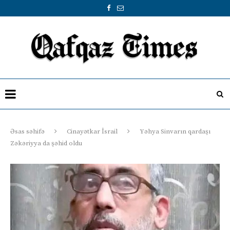
Əsas səhifə
Cinayətkar İsrail
Yəhya Sinvarın qardaşı
Zəkəriyya da şəhid oldu