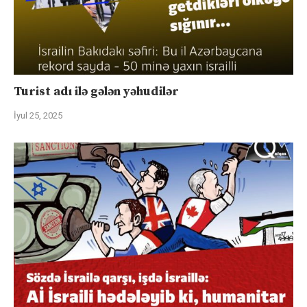
Turist adı ilə gələn yəhudilər
İyul 25, 2025