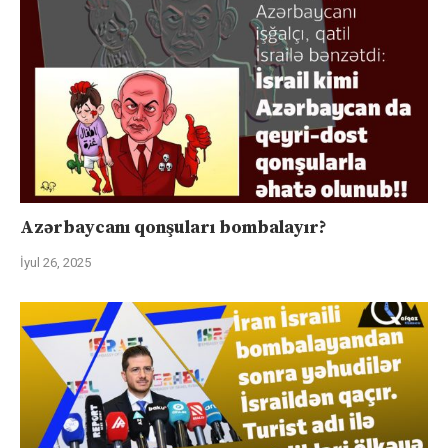
Azərbaycanı qonşuları bombalayır?
İyul 26, 2025