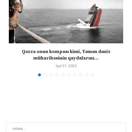
Qəzza onun kompası kimi, Yəmən dəniz
S
müharibəsinin qaydalarını...
İyul 31, 2025
Search