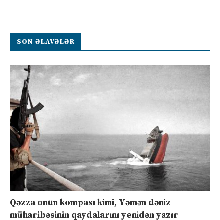
SON ƏLAVƏLƏR
Qəzza onun kompası kimi, Yəmən dəniz
müharibəsinin qaydalarını yenidən yazır