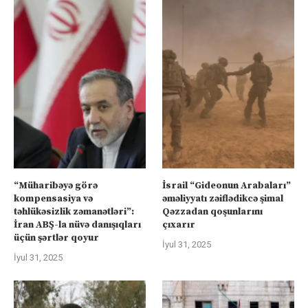
“Müharibəyə görə
İsrail “Gideonun Arabaları”
kompensasiya və
əməliyyatı zəiflədikcə şimal
təhlükəsizlik zəmanətləri”:
Qəzzadan qoşunlarını
İran ABŞ-la nüvə danışıqları
çıxarır
üçün şərtlər qoyur
İyul 31, 2025
İyul 31, 2025