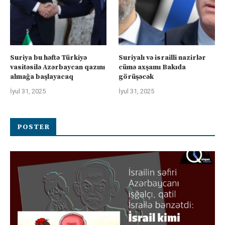
Suriya bu həftə Türkiyə
Suriyalı və israilli nazirlər
vasitəsilə Azərbaycan qazını
cümə axşamı Bakıda
almağa başlayacaq
görüşəcək
İyul 31, 2025
İyul 31, 2025
POSTER