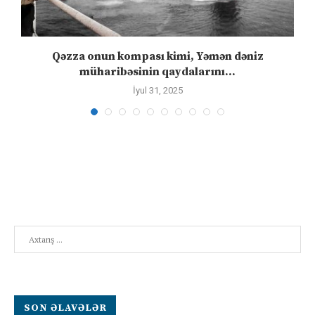
Qəzza onun kompası kimi, Yəmən dəniz
S
müharibəsinin qaydalarını...
İyul 31, 2025
Search
SON ƏLAVƏLƏR