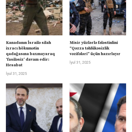
Kanadanın İsrailə silah
Misir yüzlərlə fələstinlini
ixracı hökumətin
“Qəzza təhlükəsizlik
qadağasına baxmayaraq
vəzifələri” üçün hazırlayır
‘fasiləsiz’ davam edir:
İyul 31, 2025
Hesabat
İyul 31, 2025