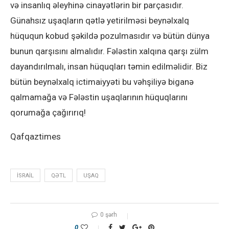
və insanlıq əleyhinə cinayətlərin bir parçasıdır.
Günahsız uşaqların qətlə yetirilməsi beynəlxalq
hüququn kobud şəkildə pozulmasıdır və bütün dünya
bunun qarşısını almalıdır. Fələstin xalqına qarşı zülm
dayandırılmalı, insan hüquqları təmin edilməlidir. Biz
bütün beynəlxalq ictimaiyyəti bu vəhşiliyə biganə
qalmamağa və Fələstin uşaqlarının hüquqlarını
qorumağa çağırırıq!
Qafqaztimes
İSRAIL
QƏTL
UŞAQ
0 şərh
0