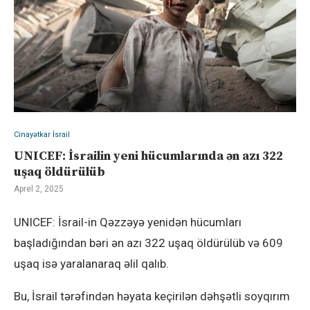
Cinayətkar İsrail
UNICEF: İsrailin yeni hücumlarında ən azı 322
uşaq öldürülüb
Aprel 2, 2025
UNICEF: İsrail-in Qəzzəyə yenidən hücumları
başladığından bəri ən azı 322 uşaq öldürülüb və 609
uşaq isə yaralanaraq əlil qalıb.
Bu, İsrail tərəfindən həyata keçirilən dəhşətli soyqırım