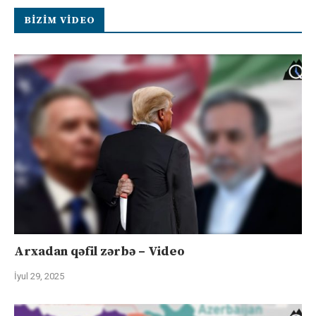
BIZIM VIDEO
Arxadan qəfil zərbə – Video
İyul 29, 2025