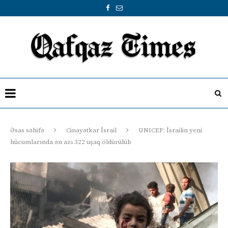
Əsas səhifə
Cinayətkar İsrail
UNICEF: İsrailin yeni
hücumlarında ən azı 322 uşaq öldürülüb