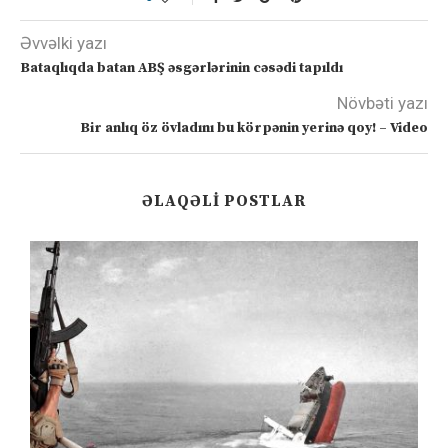
Əvvəlki yazı
Bataqlıqda batan ABŞ əsgərlərinin cəsədi tapıldı
Növbəti yazı
Bir anlıq öz övladını bu körpənin yerinə qoy! – Video
ƏLAQƏLI POSTLAR