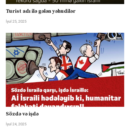
Turist adı ilə gələn yəhudilər
İyul 25, 2025
Sözdə və işdə
İyul 24, 2025