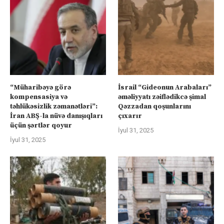
“Müharibəyə görə
İsrail “Gideonun Arabaları”
kompensasiya və
əməliyyatı zəiflədikcə şimal
təhlükəsizlik zəmanətləri”:
Qəzzadan qoşunlarını
İran ABŞ-la nüvə danışıqları
çıxarır
üçün şərtlər qoyur
İyul 31, 2025
İyul 31, 2025