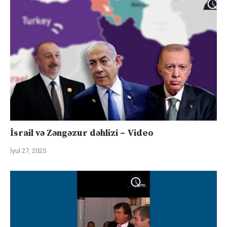
İsrail və Zəngəzur dəhlizi – Video
İyul 27, 2025