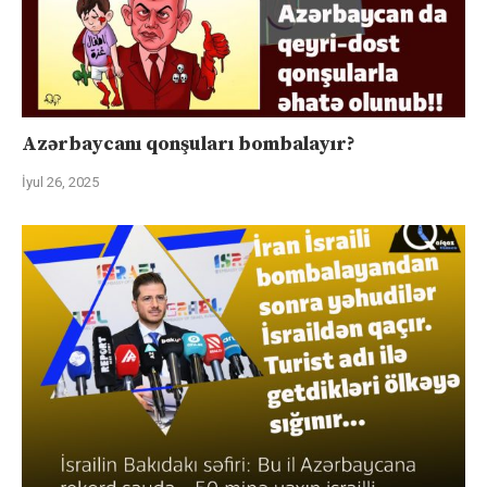
Azərbaycanı qonşuları bombalayır?
İyul 26, 2025