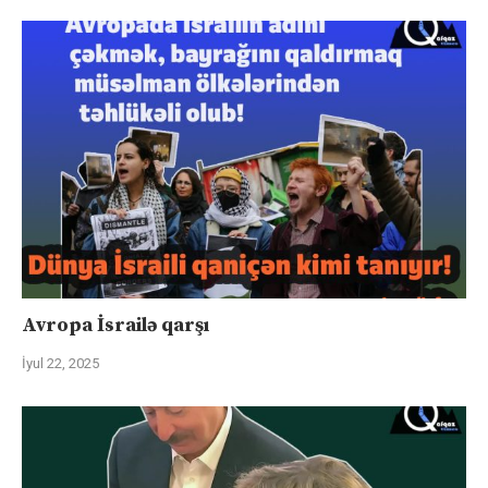
Avropa İsrailə qarşı
İyul 22, 2025