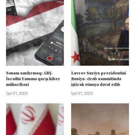
Sənanı sındırmaq: ABŞ-
Lavrov Suriya prezidentini
İsrailin Yəmənə qarşı kiber
Rusiya–Ərəb sammitində
müharibəsi
iştirak etməyə dəvət edib
İyul 31, 2025
İyul 31, 2025