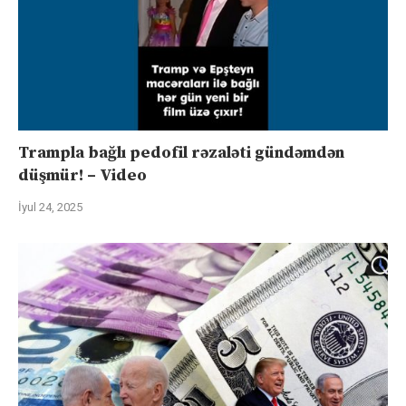
Trampla bağlı pedofil rəzaləti gündəmdən
düşmür! – Video
İyul 24, 2025