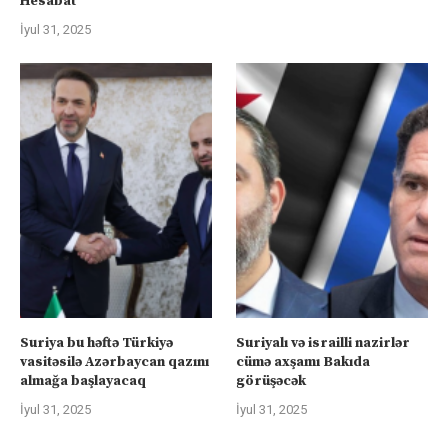
Hesabat
İyul 31, 2025
Suriya bu həftə Türkiyə
Suriyalı və israilli nazirlər
vasitəsilə Azərbaycan qazını
cümə axşamı Bakıda
almağa başlayacaq
görüşəcək
İyul 31, 2025
İyul 31, 2025