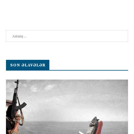
Search
SON ƏLAVƏLƏR