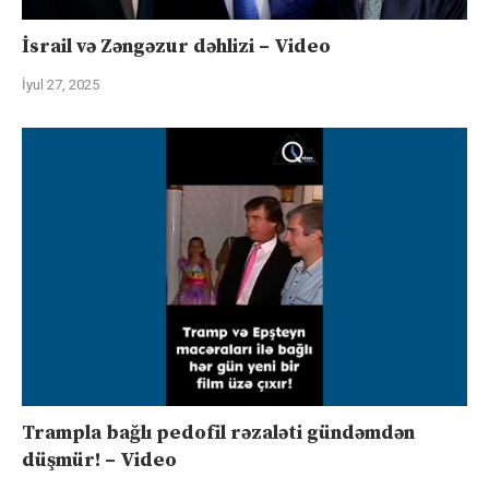
İsrail və Zəngəzur dəhlizi – Video
İyul 27, 2025
Trampla bağlı pedofil rəzaləti gündəmdən
düşmür! – Video