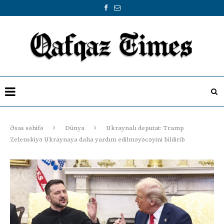
Əsas səhifə
Dünya
Ukraynalı deputat: Tramp
Zelenskiyə Ukraynaya daha yardım edilməyəcəyini bildirib