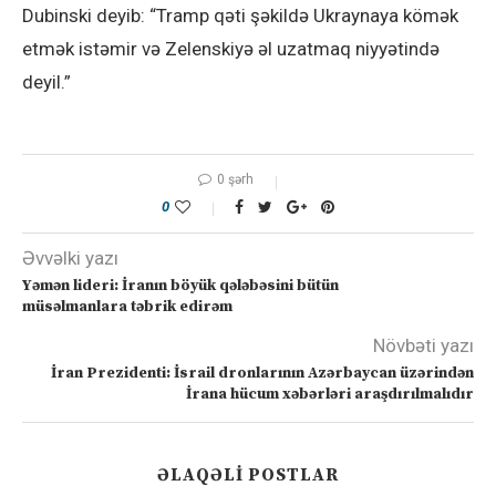
Dubinski deyib: “Tramp qəti şəkildə Ukraynaya kömək
etmək istəmir və Zelenskiyə əl uzatmaq niyyətində
deyil.”
0 şərh
0
Əvvəlki yazı
Yəmən lideri: İranın böyük qələbəsini bütün
müsəlmanlara təbrik edirəm
Növbəti yazı
İran Prezidenti: İsrail dronlarının Azərbaycan üzərindən
İrana hücum xəbərləri araşdırılmalıdır
ƏLAQƏLI POSTLAR