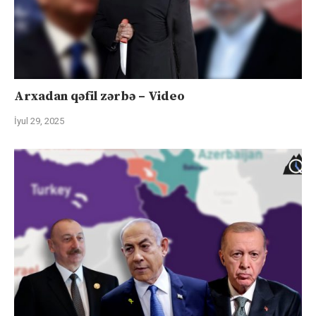
Arxadan qəfil zərbə – Video
İyul 29, 2025