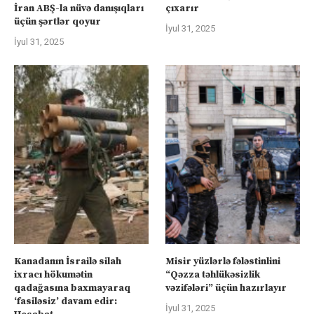
İran ABŞ-la nüvə danışıqları
çıxarır
üçün şərtlər qoyur
İyul 31, 2025
İyul 31, 2025
Kanadanın İsrailə silah
Misir yüzlərlə fələstinlini
ixracı hökumətin
“Qəzza təhlükəsizlik
qadağasına baxmayaraq
vəzifələri” üçün hazırlayır
‘fasiləsiz’ davam edir:
İyul 31, 2025