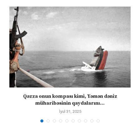
”
Qəzza onun kompası kimi, Yəmən dəniz
S
müharibəsinin qaydalarını...
İyul 31, 2025