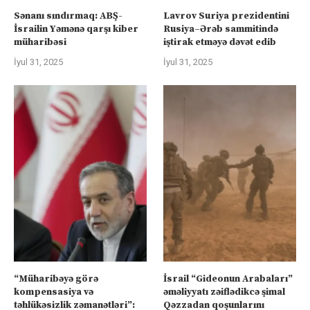
Sənanı sındırmaq: ABŞ-
Lavrov Suriya prezidentini
İsrailin Yəmənə qarşı kiber
Rusiya–Ərəb sammitində
müharibəsi
iştirak etməyə dəvət edib
İyul 31, 2025
İyul 31, 2025
“Müharibəyə görə
İsrail “Gideonun Arabaları”
kompensasiya və
əməliyyatı zəiflədikcə şimal
təhlükəsizlik zəmanətləri”:
Qəzzadan qoşunlarını