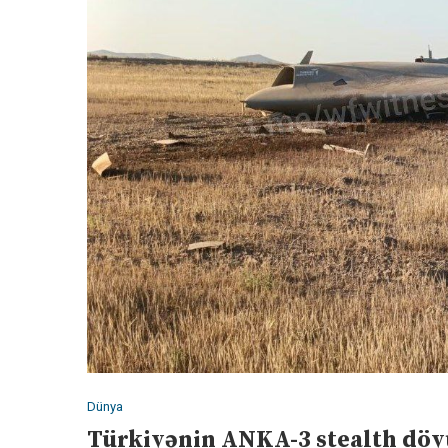
Dünya
Türkiyənin ANKA-3 stealth döyü