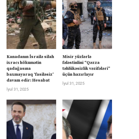
Kanadanın İsrailə silah
Misir yüzlərlə
üharibəyə görə kompensasiya və
Kanadanın İsrailə silah ixra
ixracı hökumətin
fələstinlini “Qəzza
təhlükəsizlik zəmanətləri”: İran
hökumətin qadağasına baxma
qadağasına
təhlükəsizlik vəzifələri”
baxmayaraq ‘fasiləsiz’
üçün hazırlayır
ABŞ-la...
‘fasiləsiz’...
davam edir: Hesabat
İyul 31, 2025
İyul 31, 2025
İyul 31, 2025
İyul 31, 2025