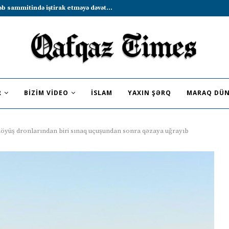
b sammitində iştirak etməyə dəvət...
R
BIZIM VIDEO
İSLAM
YAXIN ŞƏRQ
MARAQ DÜN
öyüş dronlarından biri sınaq uçuşundan sonra qəzaya uğrayıb