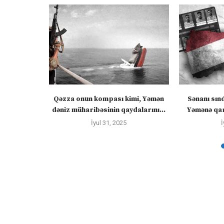
 “silahları
Qəzza onun kompası kimi, Yəmən
Sənanı sın
zadakı...
dəniz müharibəsinin qaydalarını...
Yəmənə qar
İyul 31, 2025
İ