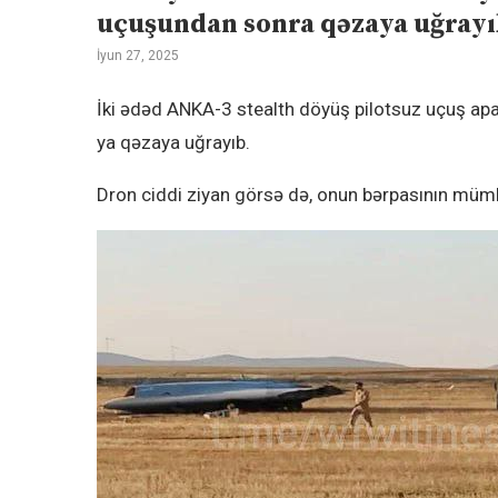
uçuşundan sonra qəzaya uğray
İyun 27, 2025
İki ədəd ANKA-3 stealth döyüş pilotsuz uçuş apar
ya qəzaya uğrayıb.
Dron ciddi ziyan görsə də, onun bərpasının mümkü