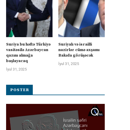
Suriya bu həftə Türkiyə
Suriyalı və israilli
vasitəsilə Azərbaycan
nazirlər cümə axşamı
qazını almağa
Bakıda görüşəcək
başlayacaq
İyul 31, 2025
İyul 31, 2025
POSTER