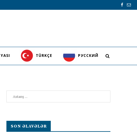
YASI
TÜRKÇE
PУССКИЙ
Search
SON ƏLAVƏLƏR