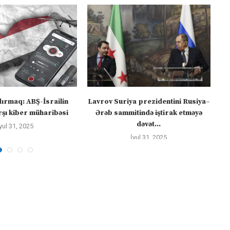
dırmaq: ABŞ-İsrailin
Lavrov Suriya prezidentini Rusiya–
“M
şı kiber müharibəsi
Ərəb sammitində iştirak etməyə
dəvət...
yul 31, 2025
İyul 31, 2025