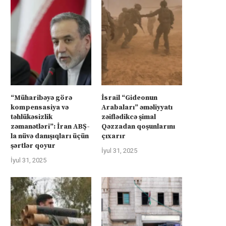
“Müharibəyə görə
İsrail “Gideonun
kompensasiya və
Arabaları” əməliyyatı
təhlükəsizlik
zəiflədikcə şimal
zəmanətləri”: İran ABŞ-
Qəzzadan qoşunlarını
la nüvə danışıqları üçün
çıxarır
şərtlər qoyur
İyul 31, 2025
İyul 31, 2025