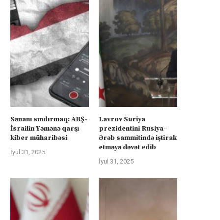
Sənanı sındırmaq: ABŞ-
Lavrov Suriya
İsrailin Yəmənə qarşı
prezidentini Rusiya–
kiber müharibəsi
Ərəb sammitində iştirak
etməyə dəvət edib
İyul 31, 2025
İyul 31, 2025