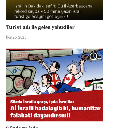
Turist adı ilə gələn yəhudilər
İyul 25, 2025