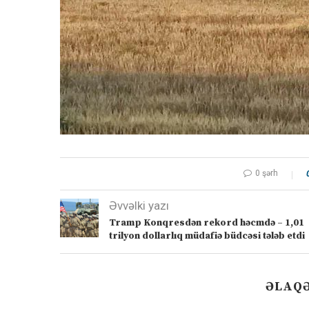
0 şərh
Əvvəlki yazı
Tramp Konqresdən rekord həcmdə – 1,01
trilyon dollarlıq müdafiə büdcəsi tələb etdi
ƏLAQƏ