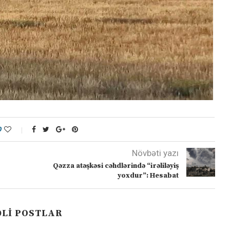
0
Növbəti yazı
Qəzza atəşkəsi cəhdlərində “irəliləyiş
yoxdur”: Hesabat
LI POSTLAR