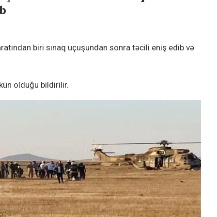
ıb
atından biri sınaq uçuşundan sonra təcili eniş edib və
n olduğu bildirilir.