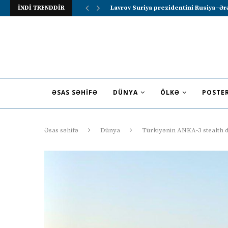
İNDİ TRENDDİR
Lavrov Suriya prezidentini Rusiya–Ərə
ƏSAS SƏHIFƏ
DÜNYA
ÖLKƏ
POSTE
Əsas səhifə
Dünya
Türkiyənin ANKA-3 stealth d