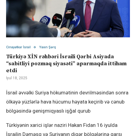
Cinayətkar İsrail
Yaxın Şərq
Türkiyə XİN rəhbəri İsraili Qərbi Asiyada
“sabitliyi pozmaq siyasəti” aparmaqda ittiham
etdi
İyul 18, 2025
İsrail əvvəlki Suriya hökumətinin devrilməsindən sonra
ölkəyə yüzlərlə hava hücumu həyata keçirib və cənub
bölgəsində genişmiqyaslı işğal qurub
Türkiyənin xarici işlər naziri Hakan Fidan 16 iyulda
İsrailin Dəməşq və Suriyanın digər bölgələrinə qarşı