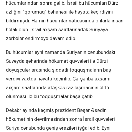
hücumlarından sonra gəlib. İsrail bu hücumları Dürzi
azlığını “qorumaq” bəhanəsi ilə həyata keçirdiyini
bildirmişdi. Həmin hücumlar nəticəsində onlarla insan
həlak olub. İsrail axşam saatlarınadək Suriyaya
zərbələr endirməyə davam edib.
Bu hücumlar eyni zamanda Suriyanın cənubundakı
Suveyda şəhərində hökumət qüvvələri ilə Dürzi
döyüşçülər arasında şiddətli toqquşmaların baş
verdiyi vaxtda həyata keçirilib. Çərşənbə axşamı
axşam saatlarında atəşkəs razılaşmasının əldə
olunması ilə bu toqquşmalar başa çatıb.
Dekabr ayında keçmiş prezident Bəşər Əsədin
hökumətinin devrilməsindən sonra İsrail qüvvələri
Suriya cənubunda geniş əraziləri işğal edib. Eyni