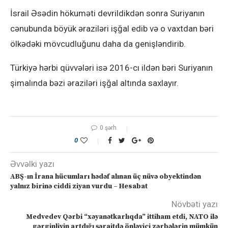
İsrail Əsədin hökuməti devrildikdən sonra Suriyanın
cənubunda böyük əraziləri işğal edib və o vaxtdan bəri
ölkədəki mövcudluğunu daha da genişləndirib.
Türkiyə hərbi qüvvələri isə 2016-cı ildən bəri Suriyanın
şimalında bəzi əraziləri işğal altında saxlayır.
0 şərh
0
Əvvəlki yazı
ABŞ-ın İrana hücumları hədəf alınan üç nüvə obyektindən
yalnız birinə ciddi ziyan vurdu – Hesabat
Növbəti yazı
Medvedev Qərbi “xəyanətkarlıqda” ittiham etdi, NATO ilə
gərginliyin artdığı şəraitdə önləyici zərbələrin mümkün