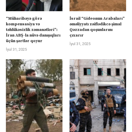
“Müharibəyə görə
İsrail “Gideonun Arabaları”
kompensasiya və
əməliyyatı zəiflədikcə şimal
təhlükəsizlik zəmanətləri”:
Qəzzadan qoşunlarını
İran ABŞ-la nüvə danışıqları
çıxarır
üçün şərtlər qoyur
İyul 31, 2025
İyul 31, 2025