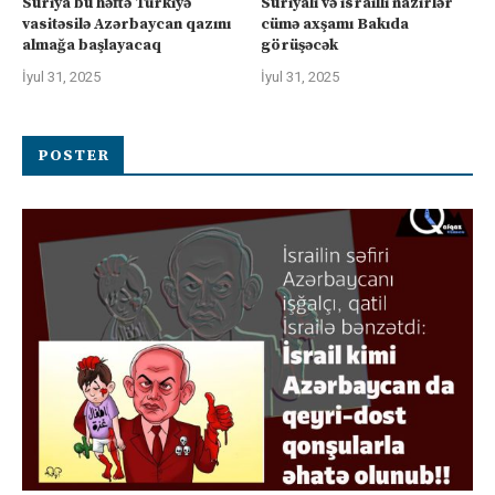
Suriya bu həftə Türkiyə
Suriyalı və israilli nazirlər
vasitəsilə Azərbaycan qazını
cümə axşamı Bakıda
almağa başlayacaq
görüşəcək
İyul 31, 2025
İyul 31, 2025
POSTER