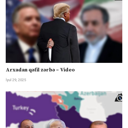
Arxadan qəfil zərbə – Video
İyul 29, 2025