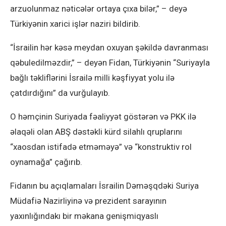
arzuolunmaz nəticələr ortaya çıxa bilər,” – deyə
Türkiyənin xarici işlər naziri bildirib.
“İsrailin hər kəsə meydan oxuyan şəkildə davranması
qəbuledilməzdir,” – deyən Fidan, Türkiyənin “Suriyayla
bağlı təkliflərini İsrailə milli kəşfiyyat yolu ilə
çatdırdığını” da vurğulayıb.
O həmçinin Suriyada fəaliyyət göstərən və PKK ilə
əlaqəli olan ABŞ dəstəkli kürd silahlı qruplarını
“xaosdan istifadə etməməyə” və “konstruktiv rol
oynamağa” çağırıb.
Fidanın bu açıqlamaları İsrailin Dəməşqdəki Suriya
Müdafiə Nazirliyinə və prezident sarayının
yaxınlığındakı bir məkana genişmiqyaslı