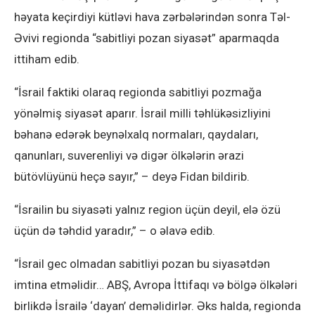
həyata keçirdiyi kütləvi hava zərbələrindən sonra Təl-
Əvivi regionda “sabitliyi pozan siyasət” aparmaqda
ittiham edib.
“İsrail faktiki olaraq regionda sabitliyi pozmağa
yönəlmiş siyasət aparır. İsrail milli təhlükəsizliyini
bəhanə edərək beynəlxalq normaları, qaydaları,
qanunları, suverenliyi və digər ölkələrin ərazi
bütövlüyünü heçə sayır,” – deyə Fidan bildirib.
“İsrailin bu siyasəti yalnız region üçün deyil, elə özü
üçün də təhdid yaradır,” – o əlavə edib.
“İsrail gec olmadan sabitliyi pozan bu siyasətdən
imtina etməlidir… ABŞ, Avropa İttifaqı və bölgə ölkələri
birlikdə İsrailə ‘dayan’ deməlidirlər. Əks halda, regionda