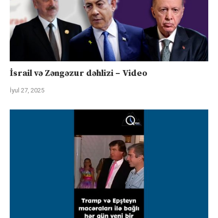
İsrail və Zəngəzur dəhlizi – Video
İyul 27, 2025