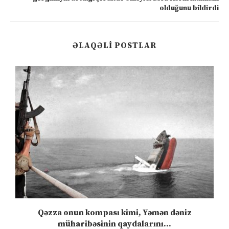
olduğunu bildirdi
ƏLAQƏLI POSTLAR
n
Qəzza onun kompası kimi, Yəmən dəniz
S
müharibəsinin qaydalarını...