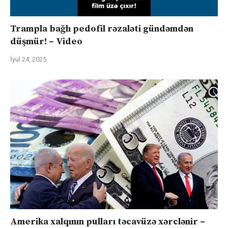
Trampla bağlı pedofil rəzaləti gündəmdən
düşmür! – Video
İyul 24, 2025
Amerika xalqının pulları təcavüzə xərclənir –