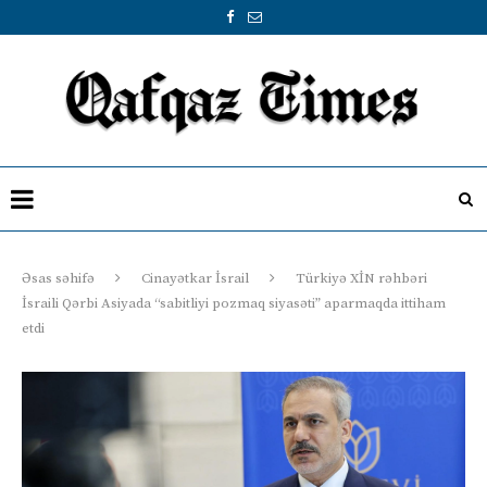
Əsas səhifə
Cinayətkar İsrail
Türkiyə XİN rəhbəri
İsraili Qərbi Asiyada “sabitliyi pozmaq siyasəti” aparmaqda ittiham
etdi