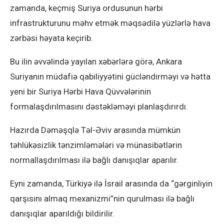
zamanda, keçmiş Suriya ordusunun hərbi
infrastrukturunu məhv etmək məqsədilə yüzlərlə hava
zərbəsi həyata keçirib.
Bu ilin əvvəlində yayılan xəbərlərə görə, Ankara
Suriyanın müdafiə qabiliyyətini gücləndirməyi və hətta
yeni bir Suriya Hərbi Hava Qüvvələrinin
formalaşdırılmasını dəstəkləməyi planlaşdırırdı.
Hazırda Dəməşqlə Təl-Əviv arasında mümkün
təhlükəsizlik tənzimləmələri və münasibətlərin
normallaşdırılması ilə bağlı danışıqlar aparılır.
Eyni zamanda, Türkiyə ilə İsrail arasında da “gərginliyin
qarşısını almaq mexanizmi”nin qurulması ilə bağlı
danışıqlar aparıldığı bildirilir.