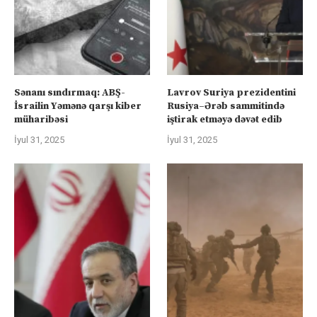
Sənanı sındırmaq: ABŞ-
Lavrov Suriya prezidentini
İsrailin Yəmənə qarşı kiber
Rusiya–Ərəb sammitində
müharibəsi
iştirak etməyə dəvət edib
İyul 31, 2025
İyul 31, 2025