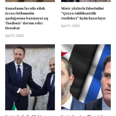
Kanadanın İsrailə silah
Misir yüzlərlə fələstinlini
ixracı hökumətin
“Qəzza təhlükəsizlik
qadağasına baxmayaraq
vəzifələri” üçün hazırlayır
‘fasiləsiz’ davam edir:
İyul 31, 2025
Hesabat
İyul 31, 2025