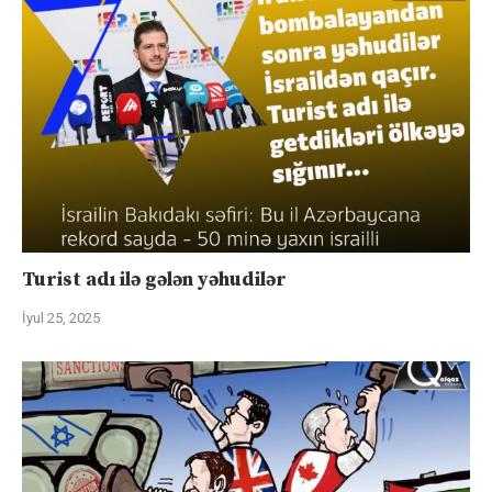
Turist adı ilə gələn yəhudilər
İyul 25, 2025