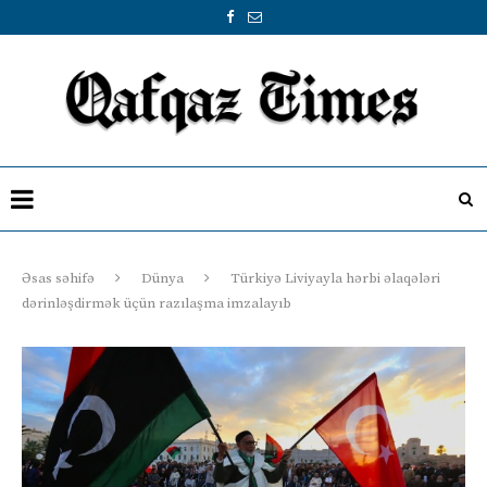
Əsas səhifə
Dünya
Türkiyə Liviyayla hərbi əlaqələri
dərinləşdirmək üçün razılaşma imzalayıb