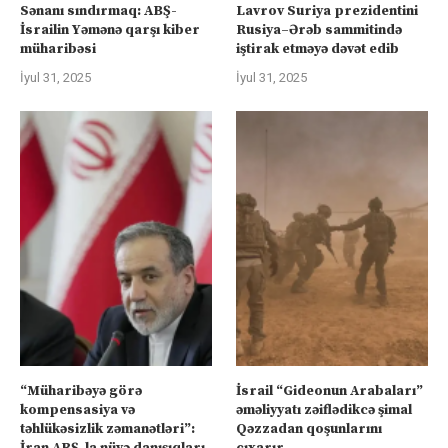
Sənanı sındırmaq: ABŞ-
Lavrov Suriya prezidentini
İsrailin Yəmənə qarşı kiber
Rusiya–Ərəb sammitində
müharibəsi
iştirak etməyə dəvət edib
İyul 31, 2025
İyul 31, 2025
“Müharibəyə görə
İsrail “Gideonun Arabaları”
kompensasiya və
əməliyyatı zəiflədikcə şimal
təhlükəsizlik zəmanətləri”:
Qəzzadan qoşunlarını
İran ABŞ-la nüvə danışıqları
çıxarır