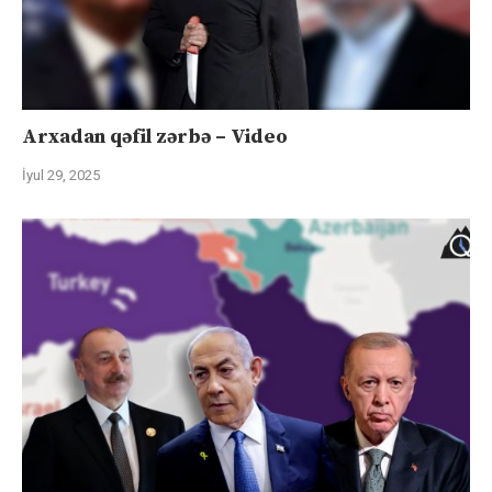
Arxadan qəfil zərbə – Video
İyul 29, 2025