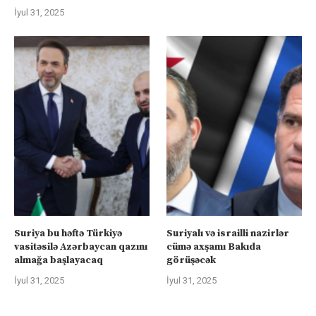
İyul 31, 2025
Suriya bu həftə Türkiyə
Suriyalı və israilli nazirlər
vasitəsilə Azərbaycan qazını
cümə axşamı Bakıda
almağa başlayacaq
görüşəcək
İyul 31, 2025
İyul 31, 2025