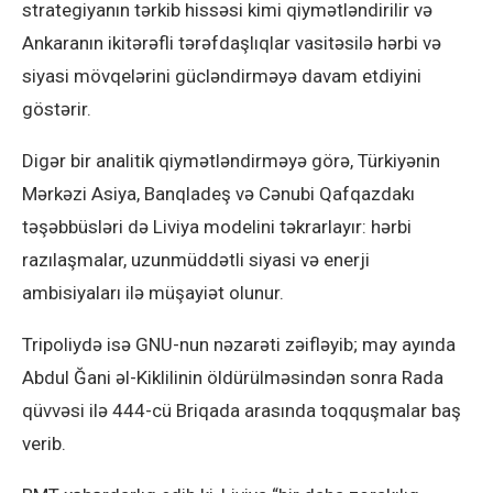
strategiyanın tərkib hissəsi kimi qiymətləndirilir və
Ankaranın ikitərəfli tərəfdaşlıqlar vasitəsilə hərbi və
siyasi mövqelərini gücləndirməyə davam etdiyini
göstərir.
Digər bir analitik qiymətləndirməyə görə, Türkiyənin
Mərkəzi Asiya, Banqladeş və Cənubi Qafqazdakı
təşəbbüsləri də Liviya modelini təkrarlayır: hərbi
razılaşmalar, uzunmüddətli siyasi və enerji
ambisiyaları ilə müşayiət olunur.
Tripoliydə isə GNU-nun nəzarəti zəifləyib; may ayında
Abdul Ğani əl-Kiklilinin öldürülməsindən sonra Rada
qüvvəsi ilə 444-cü Briqada arasında toqquşmalar baş
verib.