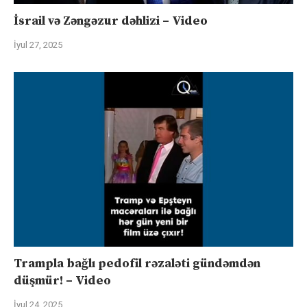
İsrail və Zəngəzur dəhlizi – Video
İyul 27, 2025
Trampla bağlı pedofil rəzaləti gündəmdən
düşmür! – Video
İyul 24, 2025