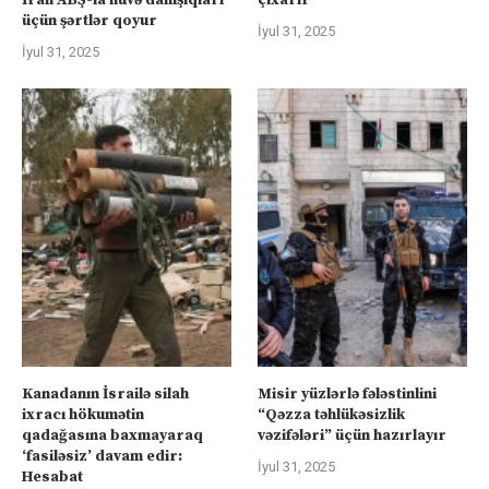
üçün şərtlər qoyur
İyul 31, 2025
İyul 31, 2025
Kanadanın İsrailə silah
Misir yüzlərlə fələstinlini
ixracı hökumətin
“Qəzza təhlükəsizlik
qadağasına baxmayaraq
vəzifələri” üçün hazırlayır
‘fasiləsiz’ davam edir:
İyul 31, 2025
Hesabat