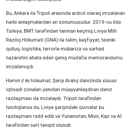
Bu, Ankara ilə Tripoli arasında ardıcıl olaraq imzalanan
hərbi anlaşmalardan ən sonuncusudur. 2019-cu ildə
Türkiyə, BMT tərəfindən tanınan keçmiş Liviya Milli
Razılıq Hökuməti (GNA) ilə təlim, kəşfiyyat, texniki
qulluq, logistika, terrorla mübarizə və sərhəd
nəzarətini əhatə edən geniş müdafiə memorandumu
imzalamışdı.
Həmin il iki hökumət, Şərqi Aralıq dənizində xüsusi
iqtisadi zonaları yenidən müəyyənləşdirən dəniz
razılaşması da imzalayıb. Tripoli tərəfindən
təsdiqlənsə də, Liviya şərqindəki qüvvələr bu
razılaşmanı rədd edib və Yunanıstan, Misir, Kipr və Aİ
tərəfindən sərt tənqid olunub.