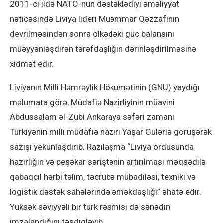
2011-ci ildə NATO-nun dəstəklədiyi əməliyyat
nəticəsində Liviya lideri Müəmmar Qəzzafinin
devrilməsindən sonra ölkədəki güc balansını
müəyyənləşdirən tərəfdaşlığın dərinləşdirilməsinə
xidmət edir.
Liviyanın Milli Həmrəylik Hökumətinin (GNU) yaydığı
məlumata görə, Müdafiə Nazirliyinin müavini
Abdussalam əl-Zubi Ankaraya səfəri zamanı
Türkiyənin milli müdafiə naziri Yaşar Gülərlə görüşərək
sazişi yekunlaşdırıb. Razılaşma “Liviya ordusunda
hazırlığın və peşəkar səriştənin artırılması məqsədilə
qabaqcıl hərbi təlim, təcrübə mübadiləsi, texniki və
logistik dəstək sahələrində əməkdaşlığı” əhatə edir.
Yüksək səviyyəli bir türk rəsmisi də sənədin
imzalandığını təsdiqləyib.