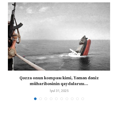
”
Qəzza onun kompası kimi, Yəmən dəniz
S
müharibəsinin qaydalarını...
İyul 31, 2025