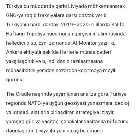
Türkiyə bu müddətdə qərbi Liviyada möhkəmlənərək
GNU-ya rəqib fraksiyalara qarşı dəstək verib.
Türkiyənin hərbi dəstəyi 2019–2020-ci illərdə Xəlifə
Həftərin Tripoliyə hücumunun qarşısının alınmasında
həlledici olub. Eyni zamanda, Al-Monitor yazır ki,
Ankara ehtiyatlı şəkildə Həftərlə münasibətləri
yaxşılaşdırıb və o, indi dəniz razılaşmasına
münasibətini yenidən nəzərdən keçirməyə meylli
görünür.
The Cradle nəşrində yayımlanan analizə görə, Türkiyə
regionda NATO-ya uyğun geosiyasi yanaşmanı ideoloji
və iqtisadi alətlərlə birləşdirən strategiya izləyir,
yumşaq güc və vasitəçi şəbəkələr vasitəsilə nüfuzunu
dərinləşdirir. Liviya ilə yeni saziş bu ümumi