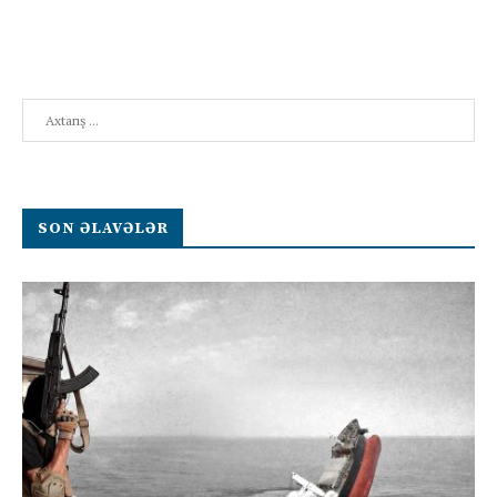
Search
SON ƏLAVƏLƏR