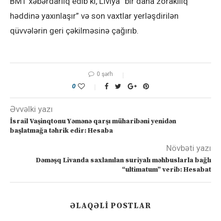
BMT xəbərdarlıq edib ki, Liviya “bir daha zorakılıq
həddinə yaxınlaşır” və son vaxtlar yerləşdirilən
qüvvələrin geri çəkilməsinə çağırıb.
0 şərh
0
Əvvəlki yazı
İsrail Vaşinqtonu Yəmənə qarşı müharibəni yenidən
başlatmağa təhrik edir: Hesaba
Növbəti yazı
Dəməşq Livanda saxlanılan suriyalı məhbuslarla bağlı
“ultimatum” verib: Hesabat
ƏLAQƏLI POSTLAR