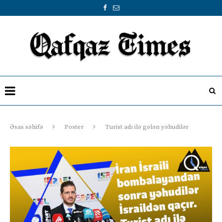
Əsas səhifə
Poster
Turist adı ilə gələn yəhudilər