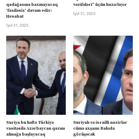
qadağasına baxmayaraq
vəzifələri” üçün hazırlayır
‘fasiləsiz’ davam edir:
İyul 31, 2025
Hesabat
İyul 31, 2025
Suriya bu həftə Türkiyə
Suriyalı və israilli nazirlər
vasitəsilə Azərbaycan qazını
cümə axşamı Bakıda
almağa başlayacaq
görüşəcək