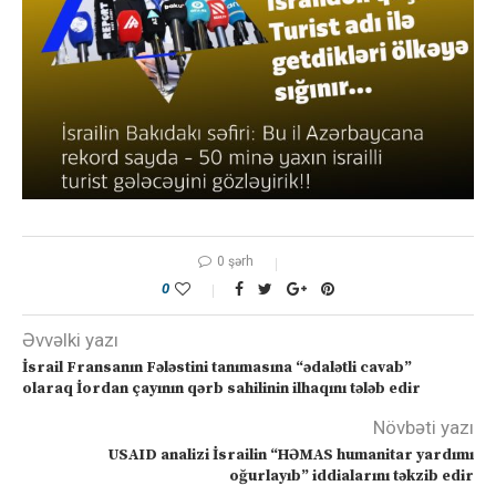
0 şərh
0
Əvvəlki yazı
İsrail Fransanın Fələstini tanımasına “ədalətli cavab”
olaraq İordan çayının qərb sahilinin ilhaqını tələb edir
Növbəti yazı
USAID analizi İsrailin “HƏMAS humanitar yardımı
oğurlayıb” iddialarını təkzib edir