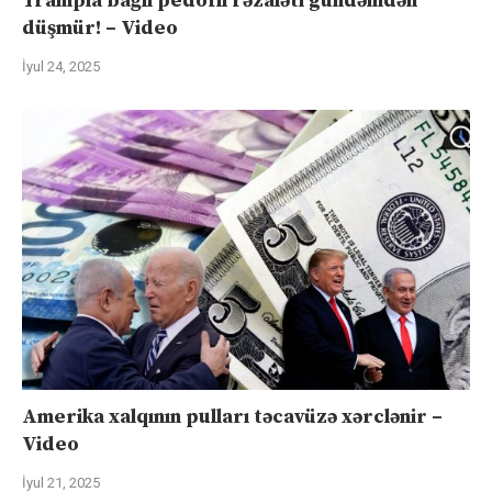
Trampla bağlı pedofil rəzaləti gündəmdən
düşmür! – Video
İyul 24, 2025
Amerika xalqının pulları təcavüzə xərclənir –
Video
İyul 21, 2025