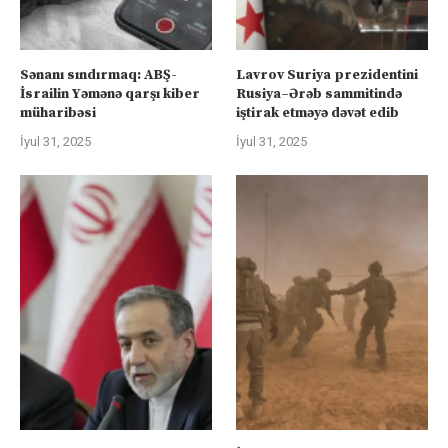
Sənanı sındırmaq: ABŞ-
Lavrov Suriya prezidentini
İsrailin Yəmənə qarşı kiber
Rusiya–Ərəb sammitində
müharibəsi
iştirak etməyə dəvət edib
İyul 31, 2025
İyul 31, 2025