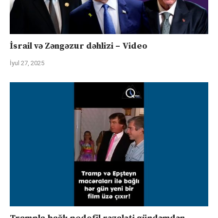
İsrail və Zəngəzur dəhlizi – Video
İyul 27, 2025