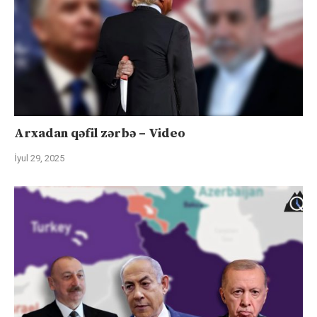
Arxadan qəfil zərbə – Video
İyul 29, 2025