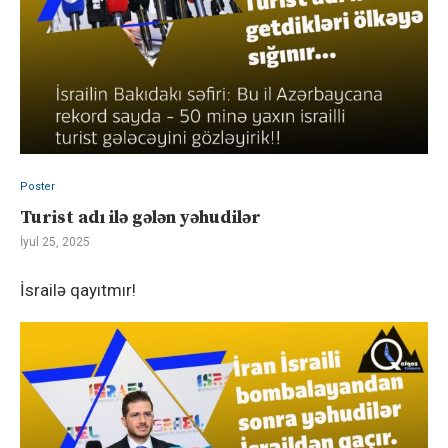
Poster
Turist adı ilə gələn yəhudilər
İyul 25, 2025
İsrailə qayıtmır!