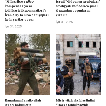
“Müharibəyə görə
İsrail “Gideonun Arabaları”
kompensasiya və
əməliyyatı zəiflədikcə şimal
təhlükəsizlik zəmanətləri”:
Qəzzadan qoşunlarını
İran ABŞ-la nüvə danışıqları
çıxarır
üçün şərtlər qoyur
İyul 31, 2025
İyul 31, 2025
Kanadanın İsrailə silah
Misir yüzlərlə fələstinlini
ixracı hökumətin
“Qəzza təhlükəsizlik