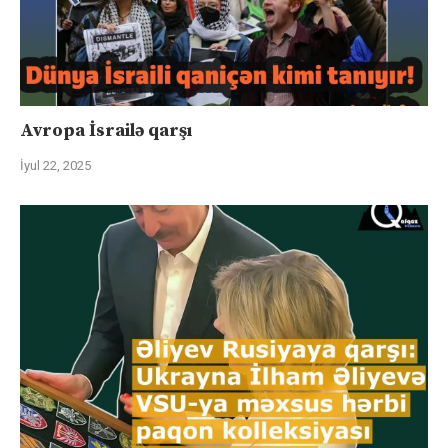
Avropa İsrailə qarşı
İyul 22, 2025