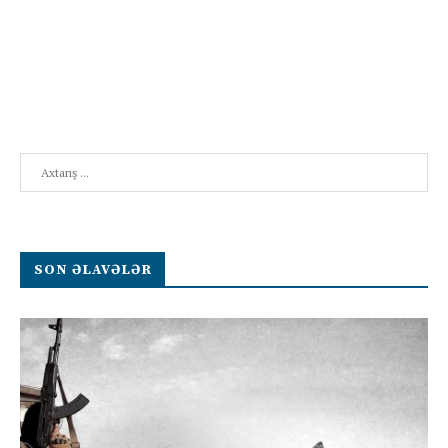
Search
SON ƏLAVƏLƏR