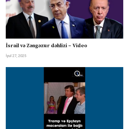
İsrail və Zəngəzur dəhlizi – Video
İyul 27, 2025