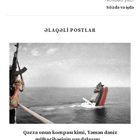
Sözdə və işdə
ƏLAQƏLI POSTLAR
”
Qəzza onun kompası kimi, Yəmən dəniz
S
müharibəsinin qaydalarını...