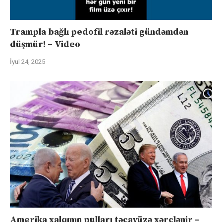
Trampla bağlı pedofil rəzaləti gündəmdən
düşmür! – Video
İyul 24, 2025
Amerika xalqının pulları təcavüzə xərclənir –