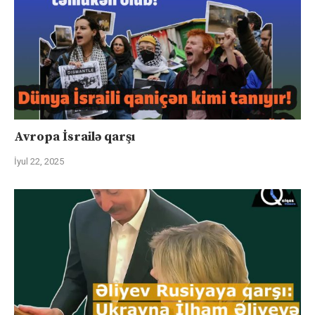
Avropa İsrailə qarşı
İyul 22, 2025