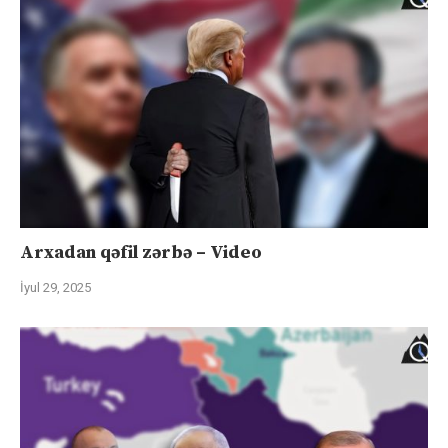
Arxadan qəfil zərbə – Video
İyul 29, 2025