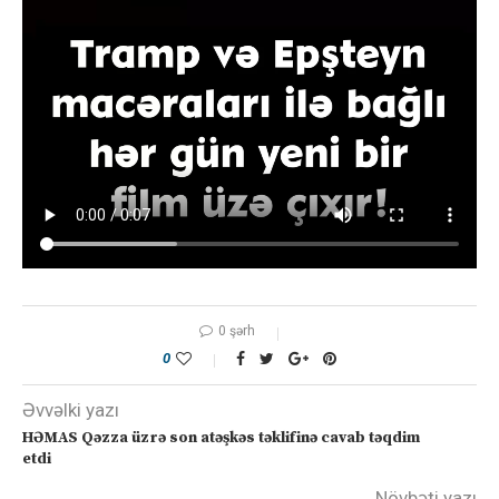
0 şərh
0
Əvvəlki yazı
HƏMAS Qəzza üzrə son atəşkəs təklifinə cavab təqdim
etdi
Növbəti yazı