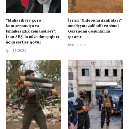
“Müharibəyə görə
İsrail “Gideonun Arabaları”
kompensasiya və
əməliyyatı zəiflədikcə şimal
təhlükəsizlik zəmanətləri”:
Qəzzadan qoşunlarını
İran ABŞ-la nüvə danışıqları
çıxarır
üçün şərtlər qoyur
İyul 31, 2025
İyul 31, 2025