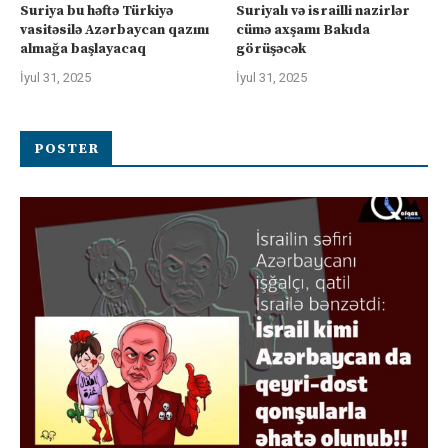
Suriya bu həftə Türkiyə
Suriyalı və israilli nazirlər
vasitəsilə Azərbaycan qazını
cümə axşamı Bakıda
almağa başlayacaq
görüşəcək
İyul 31, 2025
İyul 31, 2025
POSTER