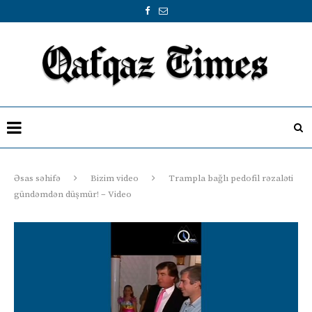
Əsas səhifə
Bizim video
Trampla bağlı pedofil rəzaləti
gündəmdən düşmür! – Video