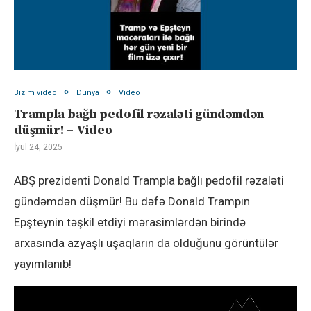
Bizim video
Dünya
Video
Trampla bağlı pedofil rəzaləti gündəmdən
düşmür! – Video
İyul 24, 2025
ABŞ prezidenti Donald Trampla bağlı pedofil rəzaləti
gündəmdən düşmür! Bu dəfə Donald Trampın
Epşteynin təşkil etdiyi mərasimlərdən birində
arxasında azyaşlı uşaqların da olduğunu görüntülər
yayımlanıb!