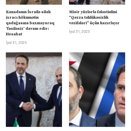
Kanadanın İsrailə silah
Misir yüzlərlə fələstinlini
ixracı hökumətin
“Qəzza təhlükəsizlik
qadağasına baxmayaraq
vəzifələri” üçün hazırlayır
‘fasiləsiz’ davam edir:
İyul 31, 2025
Hesabat
İyul 31, 2025