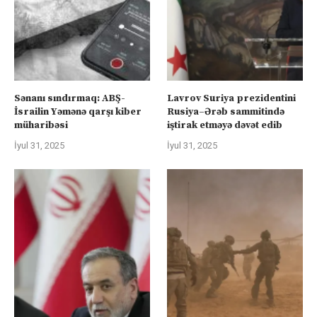
Sənanı sındırmaq: ABŞ-
Lavrov Suriya prezidentini
İsrailin Yəmənə qarşı kiber
Rusiya–Ərəb sammitində
müharibəsi
iştirak etməyə dəvət edib
İyul 31, 2025
İyul 31, 2025