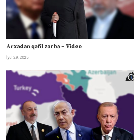
Arxadan qəfil zərbə – Video
İyul 29, 2025