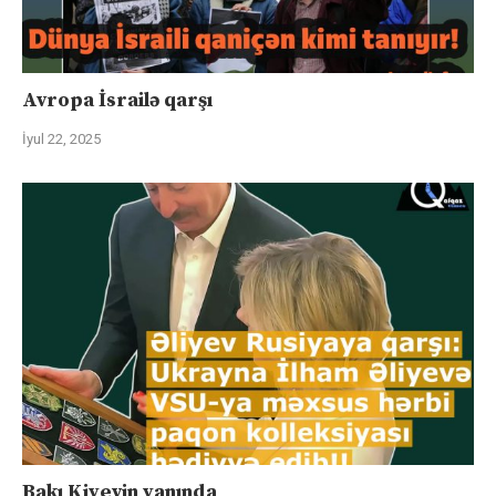
Avropa İsrailə qarşı
İyul 22, 2025
Bakı Kiyevin yanında