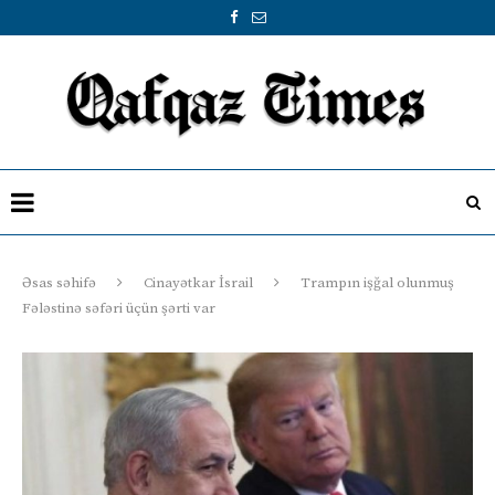
Əsas səhifə
Cinayətkar İsrail
Trampın işğal olunmuş
Fələstinə səfəri üçün şərti var