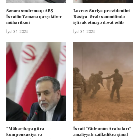
Sənanı sındırmaq: ABŞ-
Lavrov Suriya prezidentini
İsrailin Yəmənə qarşı kiber
Rusiya–Ərəb sammitində
müharibəsi
iştirak etməyə dəvət edib
İyul 31, 2025
İyul 31, 2025
“Müharibəyə görə
İsrail “Gideonun Arabaları”
kompensasiya və
əməliyyatı zəiflədikcə şimal