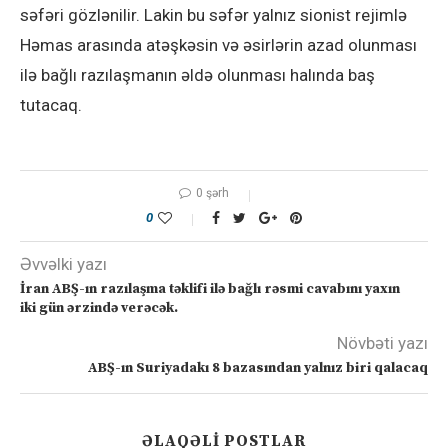
səfəri gözlənilir. Lakin bu səfər yalnız sionist rejimlə
Həmas arasında atəşkəsin və əsirlərin azad olunması
ilə bağlı razılaşmanın əldə olunması halında baş
tutacaq.
0 şərh
0
Əvvəlki yazı
İran ABŞ-ın razılaşma təklifi ilə bağlı rəsmi cavabını yaxın
iki gün ərzində verəcək.
Növbəti yazı
ABŞ-ın Suriyadakı 8 bazasından yalnız biri qalacaq
ƏLAQƏLI POSTLAR