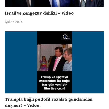
İsrail və Zəngəzur dəhlizi – Video
İyul 27, 2025
Trampla bağlı pedofil rəzaləti gündəmdən
düşmür! – Video