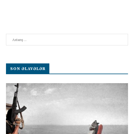
Search
SON ƏLAVƏLƏR