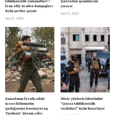
təhlükəsizlik zəmanətləri”:
Qəzzadan qoşunlarını
İran ABŞ-la nüvə danışıqları
çıxarır
üçün şərtlər qoyur
İyul 31, 2025
İyul 31, 2025
Kanadanın İsrailə silah
Misir yüzlərlə fələstinlini
ixracı hökumətin
“Qəzza təhlükəsizlik
qadağasına baxmayaraq
vəzifələri” üçün hazırlayır
‘fasiləsiz’ davam edir: