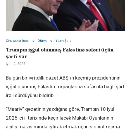
Cinayətkar İsrail
Dünya
Yaxın Şərq
Trampın işğal olunmuş Fələstinə səfəri üçün
şərti var
İyun 9, 2025
Bu gün bir ivritdilli qəzet ABŞ-ın keçmiş prezidentinin
işğal olunmuş Fələstin torpaqlarına səfəri ilə bağlı şərt
irəli sürdüyünü bildirib.
“Maariv” qəzetinin yazdığına görə, Trampın 10 iyul
2025-ci il tarixində keçiriləcək Makabi Oyunlarının
açılış mərasimində iştirak etmək üçün sionist rejimə