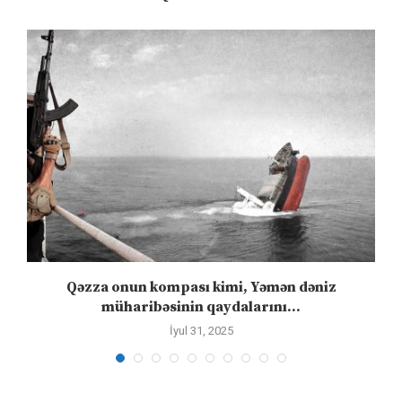
n
Qəzza onun kompası kimi, Yəmən dəniz
S
müharibəsinin qaydalarını...
İyul 31, 2025