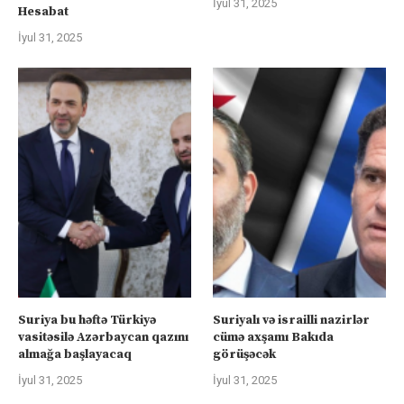
İyul 31, 2025
Hesabat
İyul 31, 2025
Suriya bu həftə Türkiyə
Suriyalı və israilli nazirlər
vasitəsilə Azərbaycan qazını
cümə axşamı Bakıda
almağa başlayacaq
görüşəcək
İyul 31, 2025
İyul 31, 2025