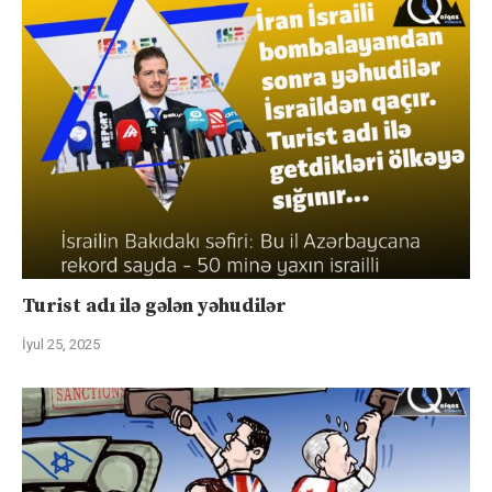
Turist adı ilə gələn yəhudilər
İyul 25, 2025