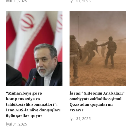
İyul 31, 2025
İyul 31, 2025
“Müharibəyə görə
İsrail “Gideonun Arabaları”
kompensasiya və
əməliyyatı zəiflədikcə şimal
təhlükəsizlik zəmanətləri”:
Qəzzadan qoşunlarını
İran ABŞ-la nüvə danışıqları
çıxarır
üçün şərtlər qoyur
İyul 31, 2025
İyul 31, 2025