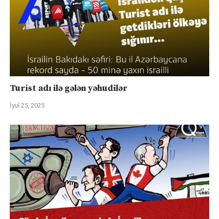
Turist adı ilə gələn yəhudilər
İyul 25, 2025