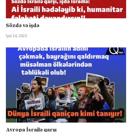
Sözdə və işdə
İyul 24, 2025
Avropa İsrailə qarşı