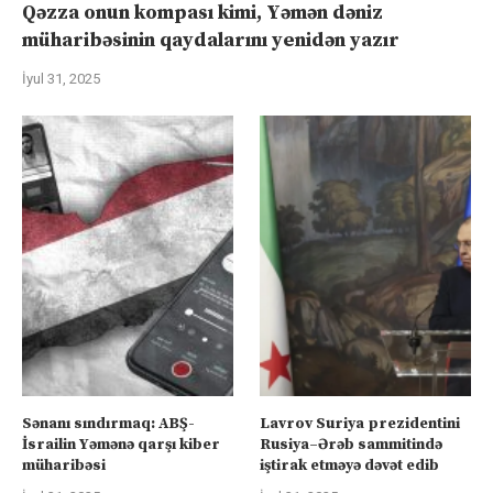
Qəzza onun kompası kimi, Yəmən dəniz
müharibəsinin qaydalarını yenidən yazır
İyul 31, 2025
Sənanı sındırmaq: ABŞ-
Lavrov Suriya prezidentini
İsrailin Yəmənə qarşı kiber
Rusiya–Ərəb sammitində
müharibəsi
iştirak etməyə dəvət edib