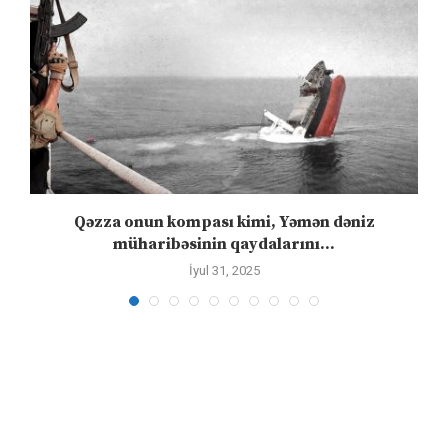
”
Qəzza onun kompası kimi, Yəmən dəniz
S
müharibəsinin qaydalarını...
İyul 31, 2025