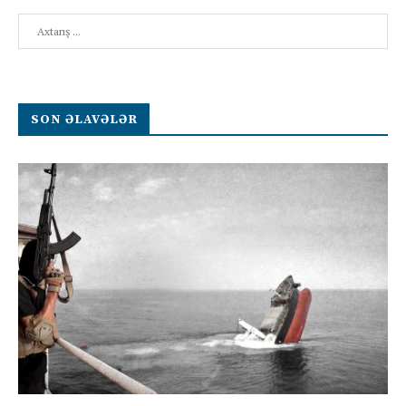
Search
SON ƏLAVƏLƏR