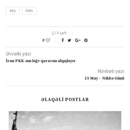
ABŞ
IRAN
0 şərh
0
Əvvəlki yazı
İran PKK-nın ləğv qərarını alqışlayır
Növbəti yazı
15 May – Nikbə Günü
ƏLAQƏLI POSTLAR