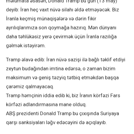
məlumata əsasən, Donald Tramp bu gün (13 may)
deyib: İran heç vaxt nüvə silahı əldə etməyəcək. Biz
İranla keçmiş münaqişələrə və dərin fikir
ayrılıqlarımıza son qoymağa hazırıq. Mən dünyanı
daha təhlükəsiz yerə çevirmək üçün İranla razılığa
gəlmək istəyirəm.
Tramp əlavə edib: İran nüvə sazişi ilə bağlı təklif etdiyi
zeytun budağından imtina edərsə, o zaman bizim
maksimum və geniş təzyiq tətbiq etməkdən başqa
çarəmiz qalmayacaq.
Tramp həmçinin iddia edib ki, biz İranın körfəzi Fars
körfəzi adlandırmasına mane olduq.
ABŞ prezidenti Donald Tramp bu çıxışında Suriyaya
qarşı sanksiyaları ləğv edəcəyini də açıqlayıb.