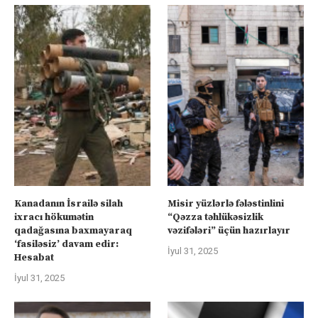
Kanadanın İsrailə silah
Misir yüzlərlə fələstinlini
ixracı hökumətin
“Qəzza təhlükəsizlik
qadağasına baxmayaraq
vəzifələri” üçün hazırlayır
‘fasiləsiz’ davam edir:
İyul 31, 2025
Hesabat
İyul 31, 2025