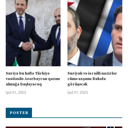
Suriya bu həftə Türkiyə
Suriyalı və israilli nazirlər
vasitəsilə Azərbaycan qazını
cümə axşamı Bakıda
almağa başlayacaq
görüşəcək
İyul 31, 2025
İyul 31, 2025
POSTER