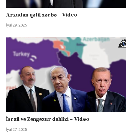
Arxadan qəfil zərbə – Video
İyul 29, 2025
İsrail və Zəngəzur dəhlizi – Video
İyul 27, 2025