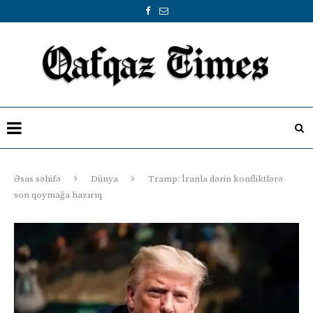
Əsas səhifə
Dünya
Tramp: İranla dərin konfliktlərə
son qoymağa hazırıq