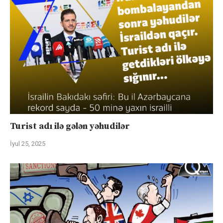
Turist adı ilə gələn yəhudilər
İyul 25, 2025