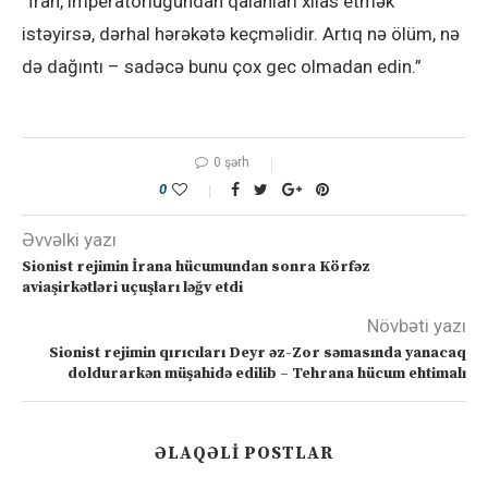
“İran, imperatorluğundan qalanları xilas etmək
istəyirsə, dərhal hərəkətə keçməlidir. Artıq nə ölüm, nə
də dağıntı – sadəcə bunu çox gec olmadan edin.”
0 şərh
0
Əvvəlki yazı
Sionist rejimin İrana hücumundan sonra Körfəz
aviaşirkətləri uçuşları ləğv etdi
Növbəti yazı
Sionist rejimin qırıcıları Deyr əz-Zor səmasında yanacaq
doldurarkən müşahidə edilib – Tehrana hücum ehtimalı
ƏLAQƏLI POSTLAR