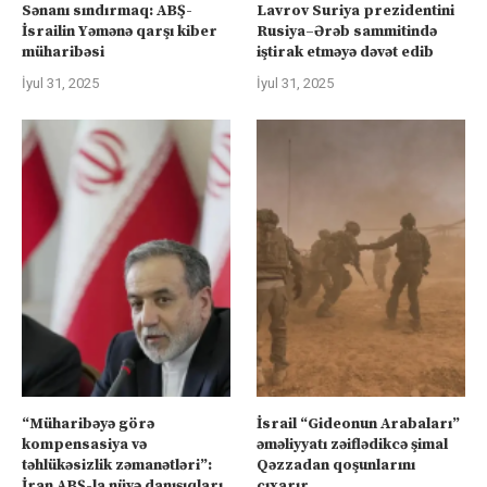
Sənanı sındırmaq: ABŞ-
Lavrov Suriya prezidentini
İsrailin Yəmənə qarşı kiber
Rusiya–Ərəb sammitində
müharibəsi
iştirak etməyə dəvət edib
İyul 31, 2025
İyul 31, 2025
“Müharibəyə görə
İsrail “Gideonun Arabaları”
kompensasiya və
əməliyyatı zəiflədikcə şimal
təhlükəsizlik zəmanətləri”:
Qəzzadan qoşunlarını
İran ABŞ-la nüvə danışıqları
çıxarır