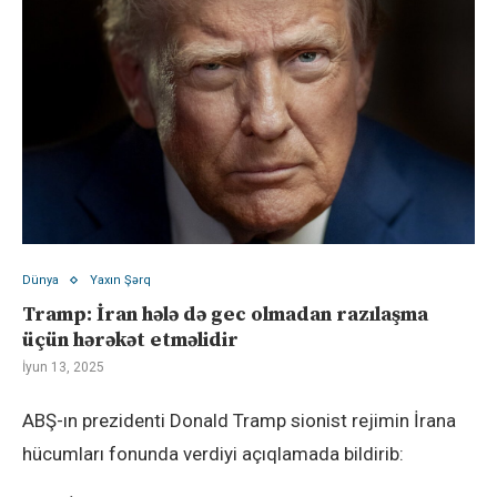
Dünya
Yaxın Şərq
Tramp: İran hələ də gec olmadan razılaşma
üçün hərəkət etməlidir
İyun 13, 2025
ABŞ-ın prezidenti Donald Tramp sionist rejimin İrana
hücumları fonunda verdiyi açıqlamada bildirib: