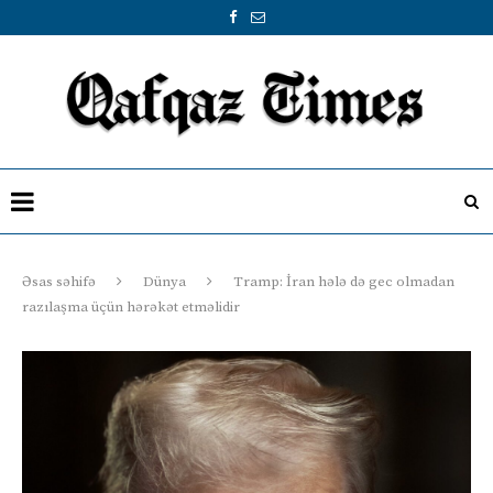
Əsas səhifə
Dünya
Tramp: İran hələ də gec olmadan
razılaşma üçün hərəkət etməlidir