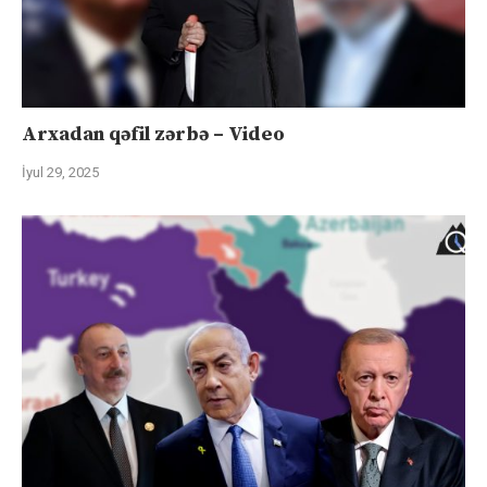
Arxadan qəfil zərbə – Video
İyul 29, 2025