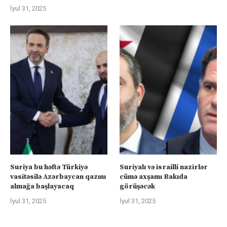
İyul 31, 2025
Suriya bu həftə Türkiyə
Suriyalı və israilli nazirlər
vasitəsilə Azərbaycan qazını
cümə axşamı Bakıda
almağa başlayacaq
görüşəcək
İyul 31, 2025
İyul 31, 2025