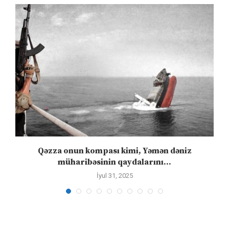
n
Qəzza onun kompası kimi, Yəmən dəniz
S
müharibəsinin qaydalarını...
İyul 31, 2025