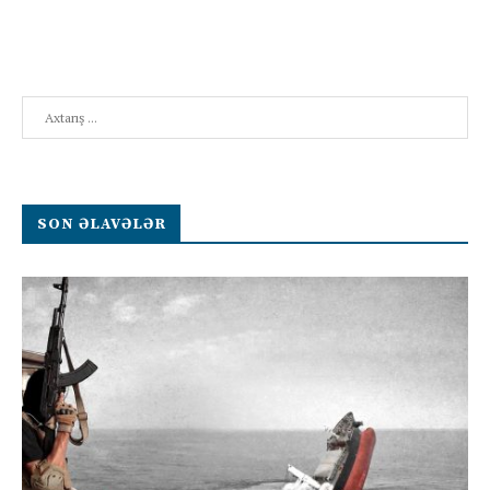
Search
SON ƏLAVƏLƏR