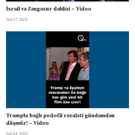
İsrail və Zəngəzur dəhlizi – Video
İyul 27, 2025
Trampla bağlı pedofil rəzaləti gündəmdən
düşmür! – Video
İyul 24, 2025