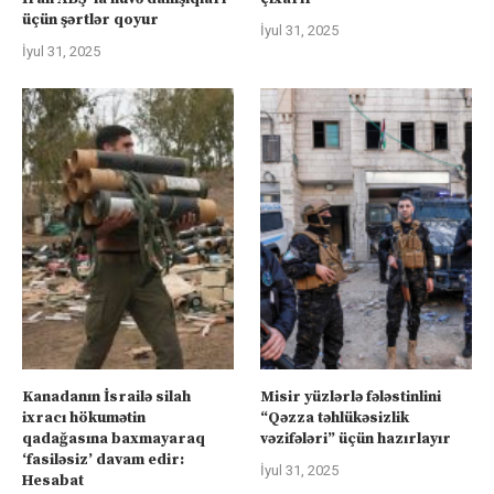
üçün şərtlər qoyur
İyul 31, 2025
İyul 31, 2025
Kanadanın İsrailə silah
Misir yüzlərlə fələstinlini
ixracı hökumətin
“Qəzza təhlükəsizlik
qadağasına baxmayaraq
vəzifələri” üçün hazırlayır
‘fasiləsiz’ davam edir:
İyul 31, 2025
Hesabat