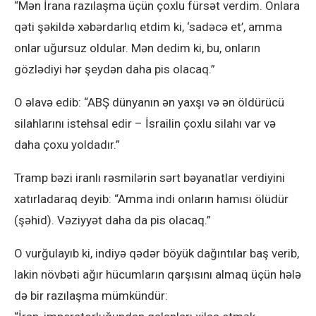
“Mən İrana razılaşma üçün çoxlu fürsət verdim. Onlara
qəti şəkildə xəbərdarlıq etdim ki, ‘sadəcə et’, amma
onlar uğursuz oldular. Mən dedim ki, bu, onların
gözlədiyi hər şeydən daha pis olacaq.”
O əlavə edib: “ABŞ dünyanın ən yaxşı və ən öldürücü
silahlarını istehsal edir – İsrailin çoxlu silahı var və
daha çoxu yoldadır.”
Tramp bəzi iranlı rəsmilərin sərt bəyanatlar verdiyini
xatırladaraq deyib: “Amma indi onların hamısı ölüdür
(şəhid). Vəziyyət daha da pis olacaq.”
O vurğulayıb ki, indiyə qədər böyük dağıntılar baş verib,
lakin növbəti ağır hücumların qarşısını almaq üçün hələ
də bir razılaşma mümkündür: