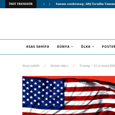
İNDİ TRENDDİR
Lavrov Suriya prezidentini Rusiya–Ərə
ƏSAS SƏHIFƏ
DÜNYA
ÖLKƏ
POSTE
Əsas səhifə
Bizim video
Tramp – 21-ci əsrin Hit