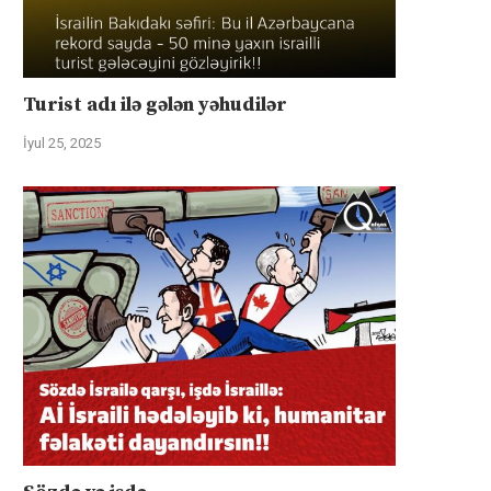
Turist adı ilə gələn yəhudilər
İyul 25, 2025