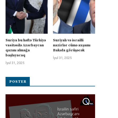
Suriya bu həftə Türkiyə
Suriyalı və israilli
vasitəsilə Azərbaycan
nazirlər cümə axşamı
qazını almağa
Bakıda görüşəcək
başlayacaq
İyul 31, 2025
İyul 31, 2025
POSTER