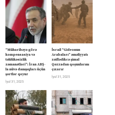
“Müharibəyə görə
İsrail “Gideonun
kompensasiya və
Arabaları” əməliyyatı
təhlükəsizlik
zəiflədikcə şimal
zəmanətləri”: İran ABŞ-
Qəzzadan qoşunlarını
la nüvə danışıqları üçün
çıxarır
şərtlər qoyur
İyul 31, 2025
İyul 31, 2025
üharibəyə görə kompensasiya və
Kanadanın İsrailə silah ixra
təhlükəsizlik zəmanətləri”: İran
hökumətin qadağasına baxma
ABŞ-la...
‘fasiləsiz’...