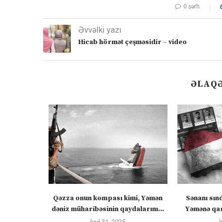
0 şərh
Əvvəlki yazı
Hicab hörmət çeşməsidir – video
ƏLAQƏ
 “silahları
Qəzza onun kompası kimi, Yəmən
Sənanı sın
zadakı...
dəniz müharibəsinin qaydalarını...
Yəmənə qar
İyul 31, 2025
İ