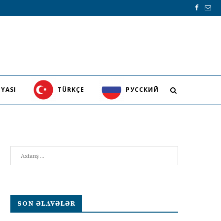
YASI
TÜRKÇE
PУССКИЙ
Search
SON ƏLAVƏLƏR