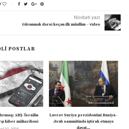
0
Növbəti yazı
Güvənmək dərsi keçən ilk müəllim – video
LI POSTLAR
dırmaq: ABŞ-İsrailin
Lavrov Suriya prezidentini Rusiya–
“M
şı kiber müharibəsi
Ərəb sammitində iştirak etməyə
dəvət...
yul 31, 2025