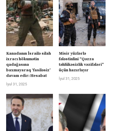
İyul 31, 2025
İyul 31, 2025
Kanadanın İsrailə silah
Misir yüzlərlə
ixracı hökumətin
fələstinlini “Qəzza
qadağasına
təhlükəsizlik vəzifələri”
baxmayaraq ‘fasiləsiz’
üçün hazırlayır
davam edir: Hesabat
İyul 31, 2025
İyul 31, 2025