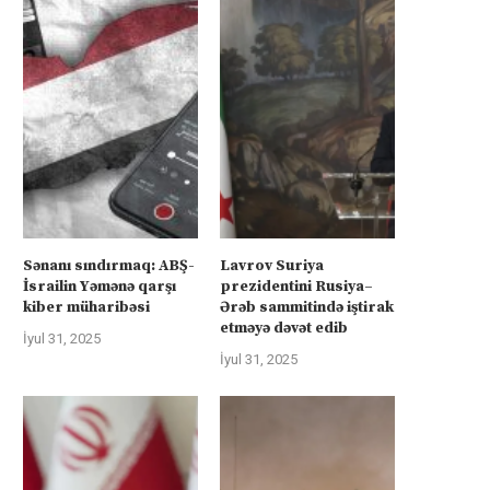
Sənanı sındırmaq: ABŞ-
Lavrov Suriya
İsrailin Yəmənə qarşı
prezidentini Rusiya–
kiber müharibəsi
Ərəb sammitində iştirak
etməyə dəvət edib
İyul 31, 2025
İyul 31, 2025