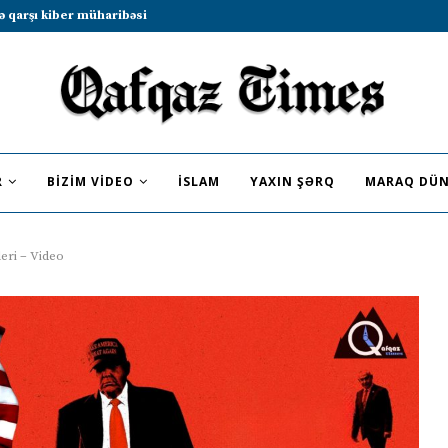
b sammitində iştirak etməyə dəvət...
R
BIZIM VIDEO
İSLAM
YAXIN ŞƏRQ
MARAQ DÜN
leri – Video