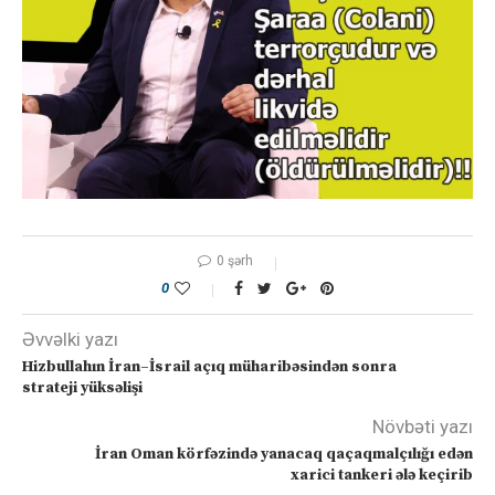
0 şərh
0
Əvvəlki yazı
Hizbullahın İran–İsrail açıq müharibəsindən sonra
strateji yüksəlişi
Növbəti yazı
İran Oman körfəzində yanacaq qaçaqmalçılığı edən
xarici tankeri ələ keçirib