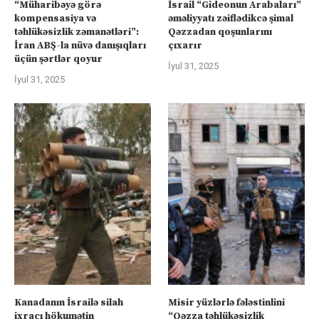
“Müharibəyə görə
İsrail “Gideonun Arabaları”
kompensasiya və
əməliyyatı zəiflədikcə şimal
təhlükəsizlik zəmanətləri”:
Qəzzadan qoşunlarını
İran ABŞ-la nüvə danışıqları
çıxarır
üçün şərtlər qoyur
İyul 31, 2025
İyul 31, 2025
Kanadanın İsrailə silah
Misir yüzlərlə fələstinlini
ixracı hökumətin
“Qəzza təhlükəsizlik