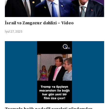
İsrail və Zəngəzur dəhlizi – Video
İyul 27, 2025