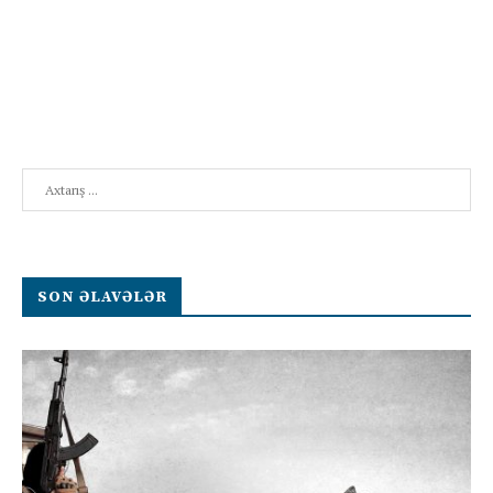
Search
SON ƏLAVƏLƏR