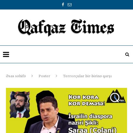
Əsas səhifə
Poster
Terrorçular bir-birinə qarşı