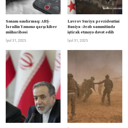
Sənanı sındırmaq: ABŞ-
Lavrov Suriya prezidentini
İsrailin Yəmənə qarşı kiber
Rusiya–Ərəb sammitində
müharibəsi
iştirak etməyə dəvət edib
İyul 31, 2025
İyul 31, 2025