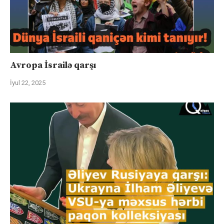
Avropa İsrailə qarşı
İyul 22, 2025