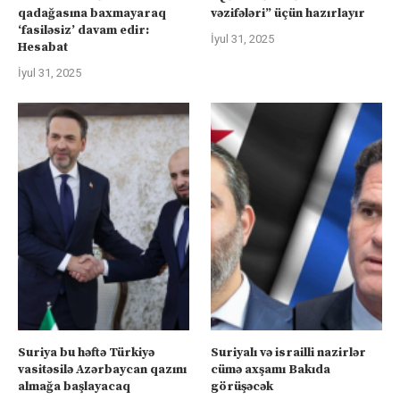
qadağasına baxmayaraq
vəzifələri” üçün hazırlayır
‘fasiləsiz’ davam edir:
İyul 31, 2025
Hesabat
İyul 31, 2025
Suriya bu həftə Türkiyə
Suriyalı və israilli nazirlər
vasitəsilə Azərbaycan qazını
cümə axşamı Bakıda
almağa başlayacaq
görüşəcək