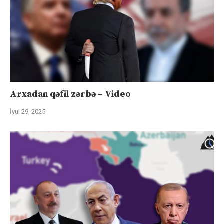
Arxadan qəfil zərbə – Video
İyul 29, 2025