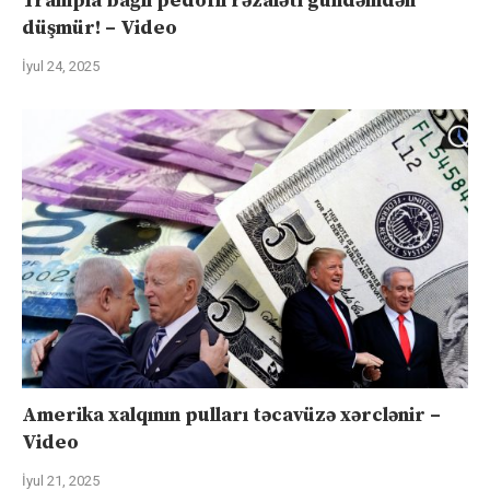
Trampla bağlı pedofil rəzaləti gündəmdən
düşmür! – Video
İyul 24, 2025
Amerika xalqının pulları təcavüzə xərclənir –
Video
İyul 21, 2025