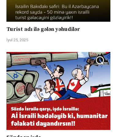
Turist adı ilə gələn yəhudilər
İyul 25, 2025