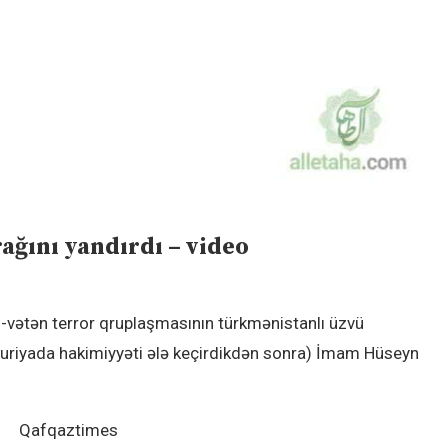
ğını yandırdı – video
ul-vətən terror qruplaşmasının türkmənistanlı üzvü
ə Suriyada hakimiyyəti ələ keçirdikdən sonra) İmam Hüseyn
Qafqaztimes