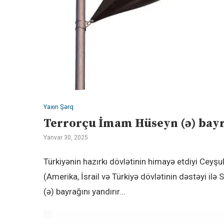
Yaxın Şərq
Terrorçu İmam Hüseyn (ə) bayra
Yanvar 30, 2025
Türkiyənin hazırkı dövlətinin himayə etdiyi Ceyş
(Amerika, İsrail və Türkiyə dövlətinin dəstəyi il
(ə) bayrağını yandırır…