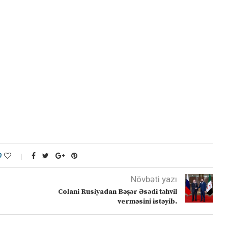
0
Növbəti yazı
Colani Rusiyadan Bəşər Əsədi təhvil
verməsini istəyib.