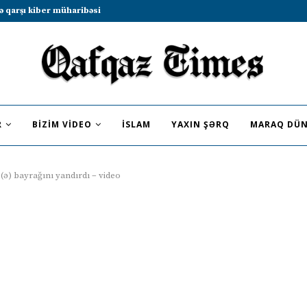
b sammitində iştirak etməyə dəvət...
R
BIZIM VIDEO
İSLAM
YAXIN ŞƏRQ
MARAQ DÜN
ə) bayrağını yandırdı – video