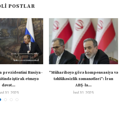
LI POSTLAR
a prezidentini Rusiya–
“Müharibəyə görə kompensasiya və
tində iştirak etməyə
təhlükəsizlik zəmanətləri”: İran
dəvət...
ABŞ-la...
yul 31, 2025
İyul 31, 2025