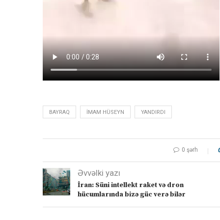
BAYRAQ
İMAM HÜSEYN
YANDIRDI
0 şərh
Əvvəlki yazı
İran: Süni intellekt raket və dron
hücumlarında bizə güc verə bilər