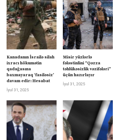
Kanadanın İsrailə silah
Misir yüzlərlə
ixracı hökumətin
fələstinlini “Qəzza
qadağasına
təhlükəsizlik vəzifələri”
baxmayaraq ‘fasiləsiz’
üçün hazırlayır
davam edir: Hesabat
İyul 31, 2025
İyul 31, 2025