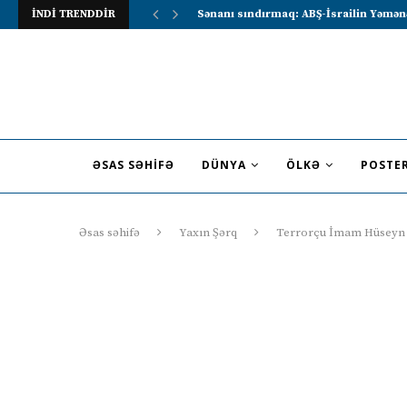
İNDİ TRENDDİR
Lavrov Suriya prezidentini Rusiya–Ərə
ƏSAS SƏHIFƏ
DÜNYA
ÖLKƏ
POSTE
Əsas səhifə
Yaxın Şərq
Terrorçu İmam Hüseyn (