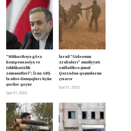
“Müharibəyə görə
İsrail “Gideonun
kompensasiya və
Arabaları” əməliyyatı
təhlükəsizlik
zəiflədikcə şimal
zəmanətləri”: İran ABŞ-
Qəzzadan qoşunlarını
la nüvə danışıqları üçün
çıxarır
şərtlər qoyur
İyul 31, 2025
İyul 31, 2025