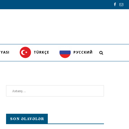
YASI
TÜRKÇE
PУССКИЙ
Search
SON ƏLAVƏLƏR