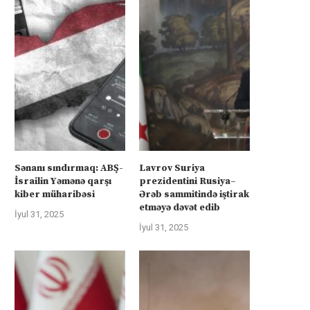
Sənanı sındırmaq: ABŞ-
Lavrov Suriya
İsrailin Yəmənə qarşı
prezidentini Rusiya–
kiber müharibəsi
Ərəb sammitində iştirak
etməyə dəvət edib
İyul 31, 2025
İyul 31, 2025