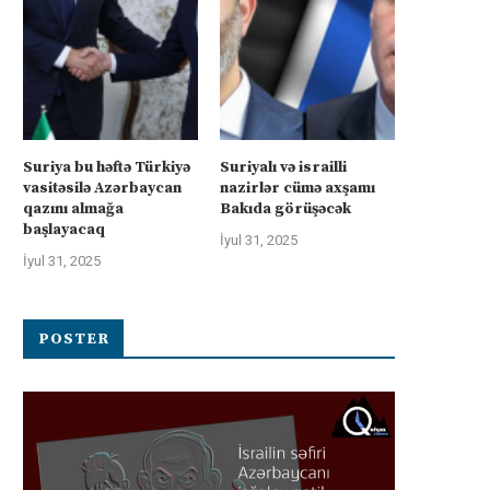
Suriya bu həftə Türkiyə
Suriyalı və israilli
vasitəsilə Azərbaycan
nazirlər cümə axşamı
qazını almağa
Bakıda görüşəcək
başlayacaq
İyul 31, 2025
İyul 31, 2025
İsrail “Gideonun Arabaları”
Kanadanın İsrailə silah ixra
əməliyyatı zəiflədikcə şimal
hökumətin qadağasına baxma
Qəzzadan qoşunlarını...
‘fasiləsiz’...
POSTER
İyul 31, 2025
İyul 31, 2025