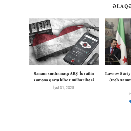
ƏLAQƏ
 Azərbaycan
Sənanı sındırmaq: ABŞ-İsrailin
Lavrov Suriy
yir
Yəmənə qarşı kiber müharibəsi
Ərəb sammi
İyul 31, 2025
İ