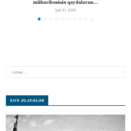
müharibəsinin qaydalarını...
İyul 31, 2025
Search
SON ƏLAVƏLƏR