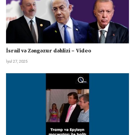
İsrail və Zəngəzur dəhlizi – Video
İyul 27, 2025