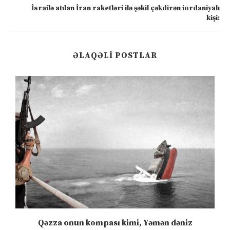
İsrailə atılan İran raketləri ilə şəkil çəkdirən iordaniyalı
kişi:
ƏLAQƏLI POSTLAR
n
Qəzza onun kompası kimi, Yəmən dəniz
S