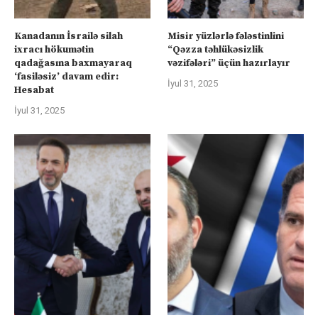
Kanadanın İsrailə silah
Misir yüzlərlə fələstinlini
ixracı hökumətin
“Qəzza təhlükəsizlik
qadağasına baxmayaraq
vəzifələri” üçün hazırlayır
‘fasiləsiz’ davam edir:
İyul 31, 2025
Hesabat
İyul 31, 2025