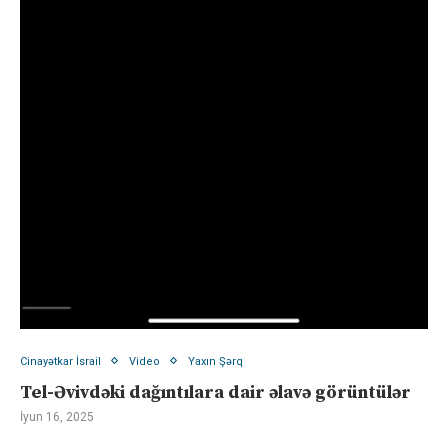
Cinayətkar İsrail
Video
Yaxın Şərq
Tel-Əvivdəki dağıntılara dair əlavə görüntülər
İyun 16, 2025