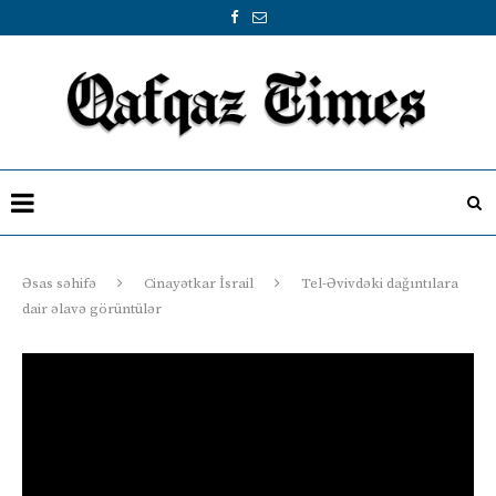
Əsas səhifə
Cinayətkar İsrail
Tel-Əvivdəki dağıntılara
dair əlavə görüntülər