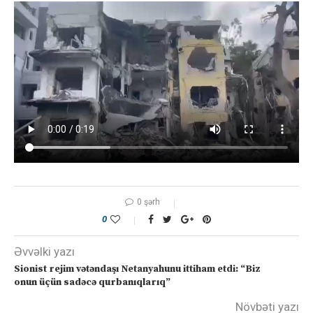
0 şərh
0
Əvvəlki yazı
Sionist rejim vətəndaşı Netanyahunu ittiham etdi: “Biz
onun üçün sadəcə qurbanıqlarıq”
Növbəti yazı