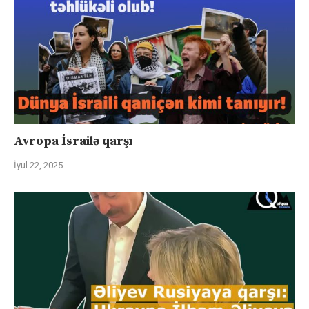
Avropa İsrailə qarşı
İyul 22, 2025