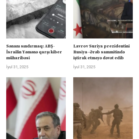
Sənanı sındırmaq: ABŞ-
Lavrov Suriya prezidentini
İsrailin Yəmənə qarşı kiber
Rusiya–Ərəb sammitində
müharibəsi
iştirak etməyə dəvət edib
İyul 31, 2025
İyul 31, 2025