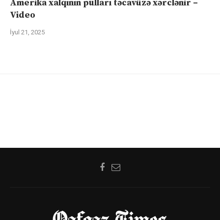
Amerika xalqının pulları təcavüzə xərclənir –
Video
İyul 21, 2025