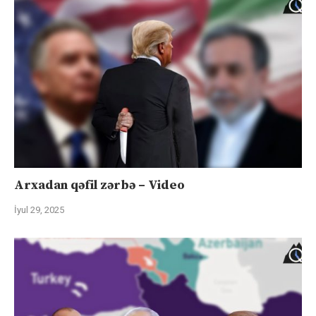
Arxadan qəfil zərbə – Video
İyul 29, 2025