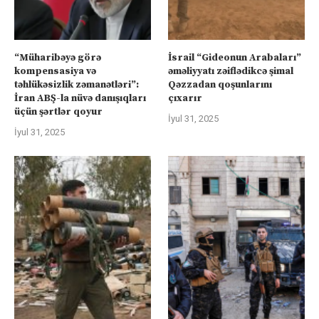
“Müharibəyə görə
İsrail “Gideonun Arabaları”
kompensasiya və
əməliyyatı zəiflədikcə şimal
təhlükəsizlik zəmanətləri”:
Qəzzadan qoşunlarını
İran ABŞ-la nüvə danışıqları
çıxarır
üçün şərtlər qoyur
İyul 31, 2025
İyul 31, 2025