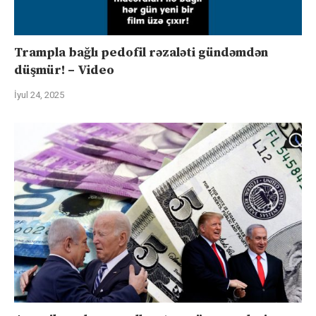
Trampla bağlı pedofil rəzaləti gündəmdən
düşmür! – Video
İyul 24, 2025