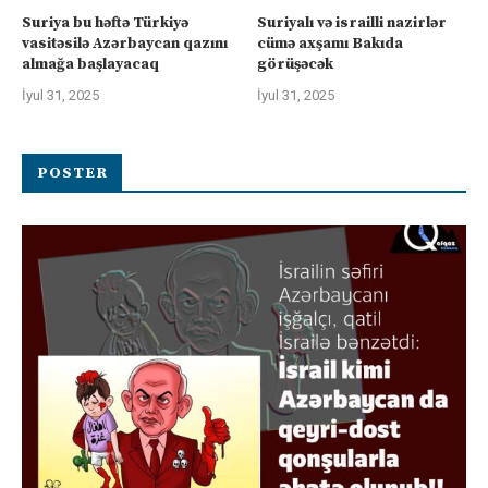
Suriya bu həftə Türkiyə
Suriyalı və israilli nazirlər
vasitəsilə Azərbaycan qazını
cümə axşamı Bakıda
almağa başlayacaq
görüşəcək
İyul 31, 2025
İyul 31, 2025
POSTER