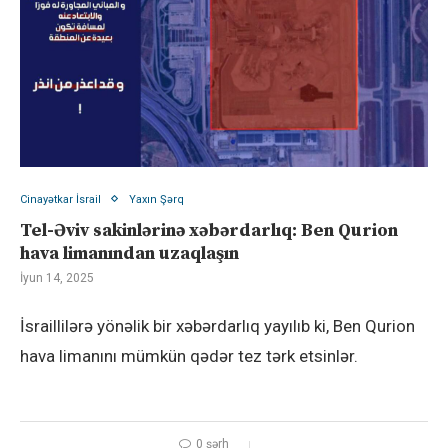
Cinayətkar İsrail
Yaxın Şərq
Tel-Əviv sakinlərinə xəbərdarlıq: Ben Qurion
hava limanından uzaqlaşın
İyun 14, 2025
İsraillilərə yönəlik bir xəbərdarlıq yayılıb ki, Ben Qurion
hava limanını mümkün qədər tez tərk etsinlər.
0 şərh