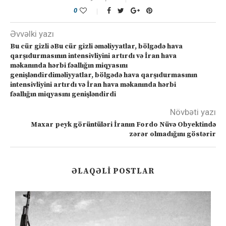
0
Əvvəlki yazı
Bu cür gizli əBu cür gizli əməliyyatlar, bölgədə hava
qarşıdurmasının intensivliyini artırdı və İran hava
məkanında hərbi fəallığın miqyasını
genişləndirdiməliyyatlar, bölgədə hava qarşıdurmasının
intensivliyini artırdı və İran hava məkanında hərbi
fəallığın miqyasını genişləndirdi
Növbəti yazı
Maxar peyk görüntüləri İranın Fordo Nüvə Obyektində
zərər olmadığını göstərir
ƏLAQƏLI POSTLAR