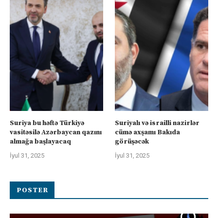
Suriya bu həftə Türkiyə
Suriyalı və israilli nazirlər
vasitəsilə Azərbaycan qazını
cümə axşamı Bakıda
almağa başlayacaq
görüşəcək
İyul 31, 2025
İyul 31, 2025
POSTER