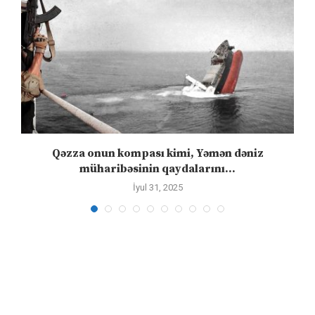
n
Qəzza onun kompası kimi, Yəmən dəniz
S
müharibəsinin qaydalarını...
İyul 31, 2025