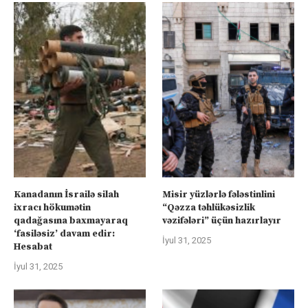
Kanadanın İsrailə silah
Misir yüzlərlə fələstinlini
ixracı hökumətin
“Qəzza təhlükəsizlik
qadağasına baxmayaraq
vəzifələri” üçün hazırlayır
‘fasiləsiz’ davam edir:
İyul 31, 2025
Hesabat
İyul 31, 2025