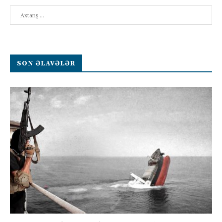
Search
SON ƏLAVƏLƏR