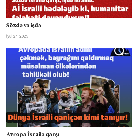
Sözdə və işdə
İyul 24, 2025
Avropa İsrailə qarşı