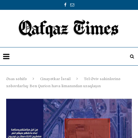
Əsas səhifə
Cinayətkar İsrail
Tel-Əviv sakinlərinə
xəbərdarlıq: Ben Qurion hava limanından uzaqlaşın