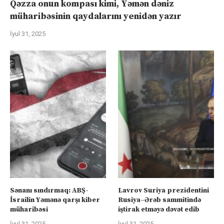
Qəzza onun kompası kimi, Yəmən dəniz
müharibəsinin qaydalarını yenidən yazır
İyul 31, 2025
Sənanı sındırmaq: ABŞ-
Lavrov Suriya prezidentini
İsrailin Yəmənə qarşı kiber
Rusiya–Ərəb sammitində
müharibəsi
iştirak etməyə dəvət edib
İyul 31, 2025
İyul 31, 2025