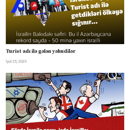
Turist adı ilə gələn yəhudilər
İyul 25, 2025