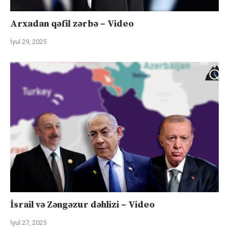
Arxadan qəfil zərbə – Video
İyul 29, 2025
İsrail və Zəngəzur dəhlizi – Video
İyul 27, 2025