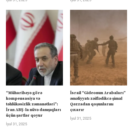
“Müharibəyə görə
İsrail “Gideonun Arabaları”
kompensasiya və
əməliyyatı zəiflədikcə şimal
təhlükəsizlik zəmanətləri”:
Qəzzadan qoşunlarını
İran ABŞ-la nüvə danışıqları
çıxarır
üçün şərtlər qoyur
İyul 31, 2025
İyul 31, 2025